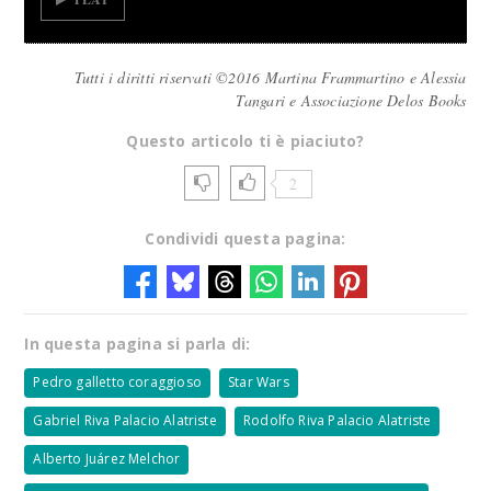
Tutti i diritti riservati ©2016 Martina Frammartino e Alessia
Tangari e Associazione Delos Books
Questo articolo ti è piaciuto?
2
Condividi questa pagina:
In questa pagina si parla di:
Pedro galletto coraggioso
Star Wars
Gabriel Riva Palacio Alatriste
Rodolfo Riva Palacio Alatriste
Alberto Juárez Melchor