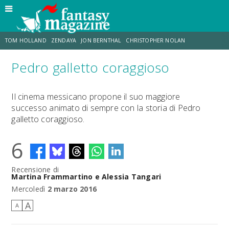
TOM HOLLAND
ZENDAYA
JON BERNTHAL
CHRISTOPHER NOLAN
Pedro galletto coraggioso
STRANIMONDI
LUCCA COMICS & GAMES
ODISSEA
CHRIS MCKENNA
Il cinema messicano propone il suo maggiore
successo animato di sempre con la storia di Pedro
DESTIN DANIEL CRETTON
ERIK SOMMERS
galletto coraggioso.
6
Recensione di
Martina Frammartino e Alessia Tangari
Mercoledì
2 marzo 2016
A
A