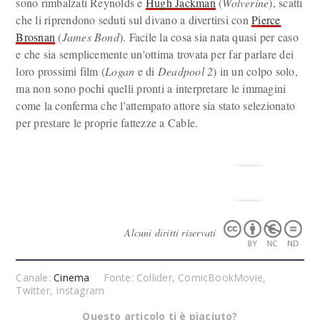
sono rimbalzati Reynolds e
Hugh Jackman
(
Wolverine
), scatti
che li riprendono seduti sul divano a divertirsi con
Pierce
Brosnan
(
James Bond
). Facile la cosa sia nata quasi per caso
e che sia semplicemente un'ottima trovata per far parlare dei
loro prossimi film (
Logan
e di
Deadpool 2
) in un colpo solo,
ma non sono pochi quelli pronti a interpretare le immagini
come la conferma che l'attempato attore sia stato selezionato
per prestare le proprie fattezze a Cable.
Alcuni diritti riservati
Canale:
Cinema
Fonte: Collider, ComicBookMovie,
Twitter, Instagram
Questo articolo ti è piaciuto?