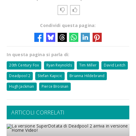
Condividi questa pagina:
In questa pagina si parla di:
20th Century Fox
Ryan Reynolds
Tim Miller
David Leitch
Deadpool 2
Stefan Kapicic
Brianna Hildebrand
Hugh Jackman
Pierce Brosnan
ARTICOLI CORRELATI