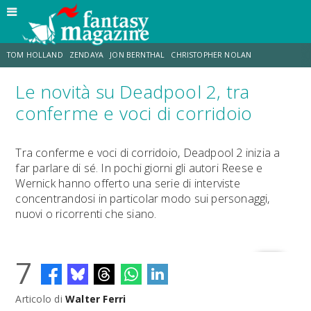
TOM HOLLAND
ZENDAYA
JON BERNTHAL
CHRISTOPHER NOLAN
Le novità su Deadpool 2, tra
STRANIMONDI
LUCCA COMICS & GAMES
ODISSEA
MARK RUFFALO
conferme e voci di corridoio
JACOB BATALON
ERIK SOMMERS
Tra conferme e voci di corridoio, Deadpool 2 inizia a
far parlare di sé. In pochi giorni gli autori Reese e
Wernick hanno offerto una serie di interviste
concentrandosi in particolar modo sui personaggi,
nuovi o ricorrenti che siano.
7
Articolo di
Walter Ferri