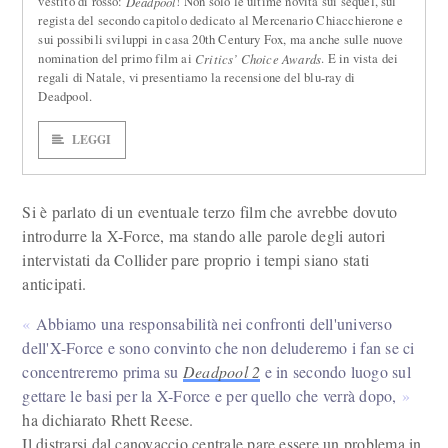
vestito di rosso:
! Non solo le ultime novità sui sequel, sul
Deadpool
regista del secondo capitolo dedicato al Mercenario Chiacchierone e
sui possibili sviluppi in casa 20th Century Fox, ma anche sulle nuove
nomination del primo film ai
. E in vista dei
Critics’ Choice Awards
regali di Natale, vi presentiamo la recensione del blu-ray di
Deadpool.
LEGGI
Si è parlato di un eventuale terzo film che avrebbe dovuto
introdurre la X-Force, ma stando alle parole degli autori
intervistati da Collider pare proprio i tempi siano stati
anticipati.
Abbiamo una responsabilità nei confronti dell'universo
dell'X-Force e sono convinto che non deluderemo i fan se ci
concentreremo prima su
Deadpool 2
e in secondo luogo sul
gettare le basi per la X-Force e per quello che verrà dopo,
ha dichiarato Rhett Reese.
Il distrarsi dal canovaccio centrale pare essere un problema in