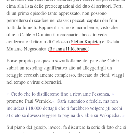
cima alla lista delle preoccupazioni del duo di scrittori. Forti
di un primo episodio tanto apprezzato, non possono
permettersi di scadere nei classici peccati capitali dei film
tratti da fumetti. Eppure il rischio è incombente, visto che
oltre a Cable e Domino il mercenario sboccato vede
confermato il ritorno di Colosso (
Stefan Kapicic
) e Testata
Mutante Negasonica (
Brianna Hildebrand
).
Forse proprio per questo sovraffollamento, pare che Cable
subirà un restyling significativo atto ad alleggerirgli un
retaggio eccessivamente complesso, fiaccato da cloni, viaggi
nel tempo e virus cibernetici.
Credo che lo distilleremo fino a ricavarne l'essenza,
promette Paul Wernick.
Sarà autentico e fedele, ma non
includerà i 18.000 dettagli che ti farebbero volgere gli occhi
al cielo se dovessi leggere la pagina di Cable su Wikipedia.
Sul piano del gossip, invece, fa discutere la serie di foto che si