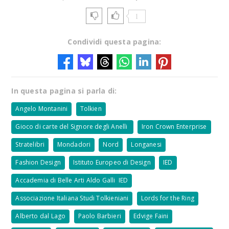
1
Condividi questa pagina:
In questa pagina si parla di:
Angelo Montanini
Tolkien
Gioco di carte del Signore degli Anelli
Iron Crown Enterprise
Stratelibri
Mondadori
Nord
Longanesi
Fashion Design
Istituto Europeo di Design
IED
Accademia di Belle Arti Aldo Galli IED
Associazione Italiana Studi Tolkieniani
Lords for the Ring
Alberto dal Lago
Paolo Barbieri
Edvige Faini