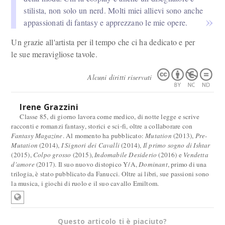
stilista, non solo un nerd. Molti miei allievi sono anche
appassionati di fantasy e apprezzano le mie opere.
Un grazie all'artista per il tempo che ci ha dedicato e per
le sue meravigliose tavole.
Alcuni diritti riservati
Irene Grazzini
Classe 85, di giorno lavora come medico, di notte legge e scrive
racconti e romanzi fantasy, storici e sci-fi, oltre a collaborare con
Fantasy Magazine
. Al momento ha pubblicato:
Mutation
(2013),
Pre-
Mutation
(2014),
I Signori dei Cavalli
(2014),
Il primo sogno di Ishtar
(2015),
Colpo grosso
(2015),
Indomabile Desiderio
(2016) e
Vendetta
d'amore
(2017). Il suo nuovo distopico Y/A,
Dominant
, primo di una
trilogia, è stato pubblicato da Fanucci. Oltre ai libri, sue passioni sono
la musica, i giochi di ruolo e il suo cavallo Emiltom.
Questo articolo ti è piaciuto?