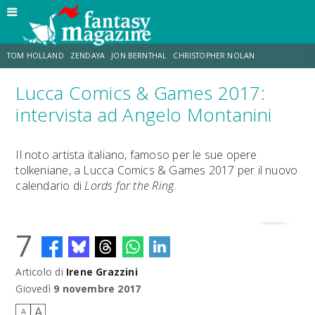
TOM HOLLAND
ZENDAYA
JON BERNTHAL
CHRISTOPHER NOLAN
Lucca Comics & Games 2017:
STRANIMONDI
LUCCA COMICS & GAMES
ODISSEA
CHRIS MCKENNA
intervista ad Angelo Montanini
DESTIN DANIEL CRETTON
ERIK SOMMERS
Il noto artista italiano, famoso per le sue opere
tolkeniane, a Lucca Comics & Games 2017 per il nuovo
calendario di
Lords for the Ring
.
7
Articolo di
Irene Grazzini
Giovedì
9 novembre 2017
A
A