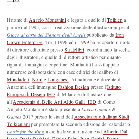
Il nome di
Angelo Montanini
è legato a quello di
Tolkien
a
partire dal 1995, con la realizzazione delle illustrazioni per il
Gioco di carte del Signore degli Anelli
pubblicato da
Iron
Crown Enterprise
. Tra il 1996 ed il 1999 ha ricoperto il ruolo
di direttore editoriale presso
Stratelibri
, coordinando la scelta
degli illustratori, e quello di direttore artistico per quanto
riguarda immagini e copertine. Montanini ha sviluppato
numerose collaborazioni con case editrici del calibro di
Mondadori
,
Nord
e
Longanesi
. Attualmente è docente di
Anatomia dell'immagine
Fashion Design
presso l'
Istituto
Europeo di Design
IED
di Milano e di Illustrazione
all'
Accademia di Belle Arti Aldo Galli IED
di Como.
Angelo Montanini è stato presente a
Lucca Comics &
Games
2017 presso lo stand dell’
Associazione Italiana Studi
Tolkieniani
per presentare la seconda edizione del calendario
Lords for the Ring
a cui ha lavorato insieme ad
Alberto Dal
Lago
,
Paolo Barbieri
,
Edvige Faini
,
Ivan Cavini
,
Dany