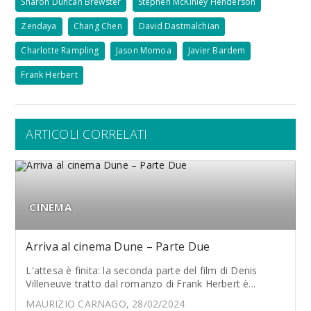
Sharon Duncan Brewster
Stephen McKinley Henderson
Zendaya
Chang Chen
David Dastmalchian
Charlotte Rampling
Jason Momoa
Javier Bardem
Frank Herbert
ARTICOLI CORRELATI
CINEMA
Arriva al cinema Dune – Parte Due
L'attesa è finita: la seconda parte del film di Denis
Villeneuve tratto dal romanzo di Frank Herbert è...
MAURIZIO CARNAGO, 28/02/2024