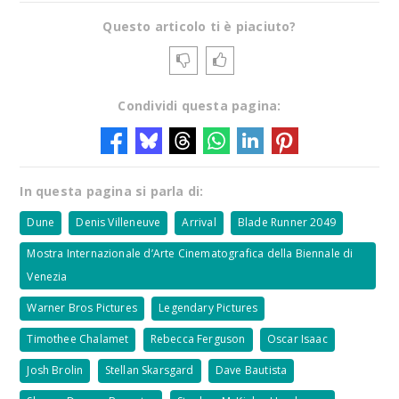
Questo articolo ti è piaciuto?
Condividi questa pagina:
In questa pagina si parla di:
Dune
Denis Villeneuve
Arrival
Blade Runner 2049
Mostra Internazionale d’Arte Cinematografica della Biennale di
Venezia
Warner Bros Pictures
Legendary Pictures
Timothee Chalamet
Rebecca Ferguson
Oscar Isaac
Josh Brolin
Stellan Skarsgard
Dave Bautista