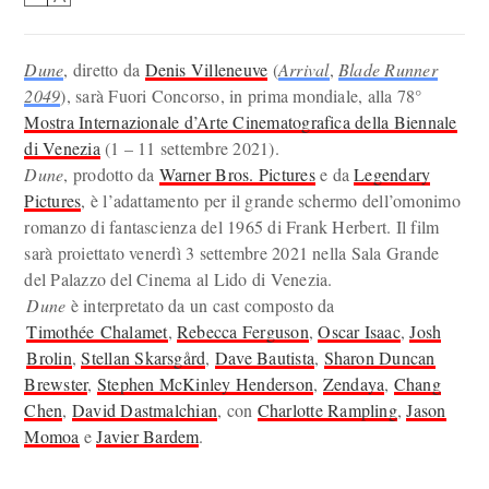
Dune
, diretto da
Denis Villeneuve
(
Arrival
,
Blade Runner
2049
), sarà Fuori Concorso, in prima mondiale, alla 78°
Mostra Internazionale d’Arte Cinematografica della Biennale
di Venezia
(1 – 11 settembre 2021).
Dune
, prodotto da
Warner Bros. Pictures
e da
Legendary
Pictures
, è l’adattamento per il grande schermo dell’omonimo
romanzo di fantascienza del 1965 di Frank Herbert. Il film
sarà proiettato venerdì 3 settembre 2021 nella Sala Grande
del Palazzo del Cinema al Lido di Venezia.
Dune
è interpretato da un cast composto da
Timothée Chalamet
,
Rebecca Ferguson
,
Oscar Isaac
,
Josh
Brolin
,
Stellan Skarsgård
,
Dave Bautista
,
Sharon Duncan
Brewster
,
Stephen McKinley Henderson
,
Zendaya
,
Chang
Chen
,
David Dastmalchian
, con
Charlotte Rampling
,
Jason
Momoa
e
Javier Bardem
.