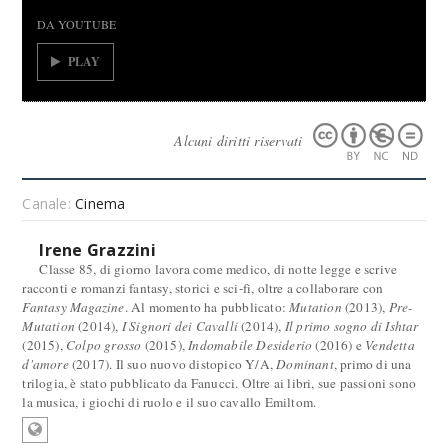
DA YOUTUBE
PLAY
Alcuni diritti riservati
Canale:
Cinema
Irene Grazzini
Classe 85, di giorno lavora come medico, di notte legge e scrive
racconti e romanzi fantasy, storici e sci-fi, oltre a collaborare con
Fantasy Magazine
. Al momento ha pubblicato:
Mutation
(2013),
Pre-
Mutation
(2014),
I Signori dei Cavalli
(2014),
Il primo sogno di Ishtar
(2015),
Colpo grosso
(2015),
Indomabile Desiderio
(2016) e
Vendetta
d'amore
(2017). Il suo nuovo distopico Y/A,
Dominant
, primo di una
trilogia, è stato pubblicato da Fanucci. Oltre ai libri, sue passioni sono
la musica, i giochi di ruolo e il suo cavallo Emiltom.