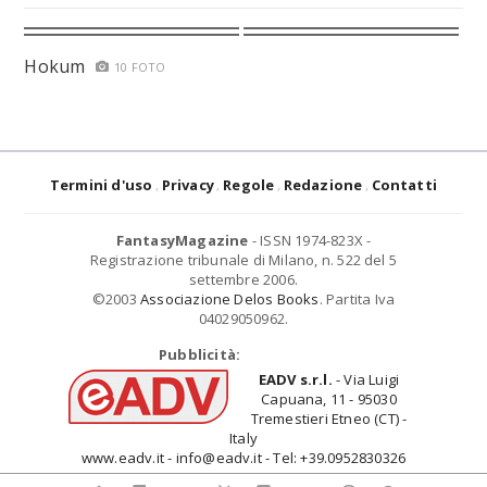
Hokum
10 FOTO
Termini d'uso
Privacy
Regole
Redazione
Contatti
FantasyMagazine
- ISSN 1974-823X -
Registrazione tribunale di Milano, n. 522 del 5
settembre 2006.
©2003
Associazione Delos Books
. Partita Iva
04029050962.
Pubblicità:
EADV s.r.l.
- Via Luigi
Capuana, 11 - 95030
Tremestieri Etneo (CT) -
Italy
www.eadv.it - info@eadv.it - Tel: +39.0952830326