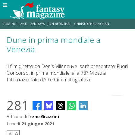
TOM HOLLAND
ZENDAYA
JON BERNTHAL
CHRISTOPHER NOLAN
Dune in prima mondiale a
STRANIMONDI
LUCCA COMICS & GAMES
ODISSEA
MARK RUFFALO
Venezia
JACOB BATALON
ERIK SOMMERS
il film diretto da Denis Villeneuve sarà presentato Fuori
Concorso, in prima mondiale, alla 78° Mostra
Internazionale d’Arte Cinematografica.
281
Articolo di
Irene Grazzini
Lunedì
21 giugno 2021
A
A