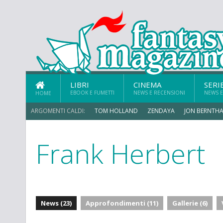
LIBRI
CINEMA
SERI
EBOOK E FUMETTI
NEWS E RECENSIONI
NEWS E
HOME
ARGOMENTI CALDI:
TOM HOLLAND
ZENDAYA
JON BERNTHA
Frank Herbert
News (23)
Approfondimenti (11)
Gallerie (6)