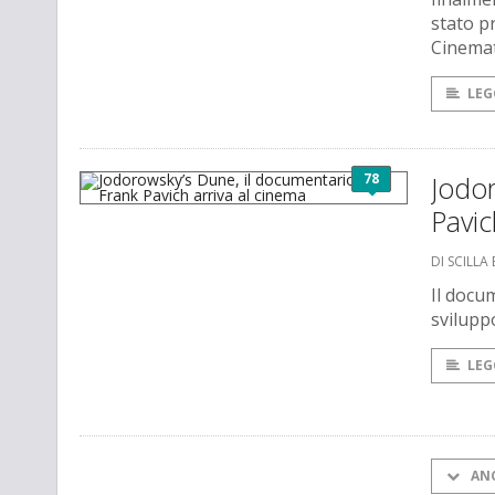
stato p
Cinemat
LEG
78
Jodor
Pavic
DI SCILLA
Il docu
svilupp
LEG
AN