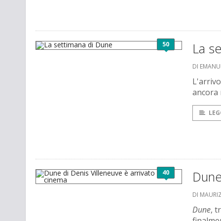
50
La s
DI EMANU
L'arrivo
ancora 
LEG
40
Dune 
DI MAURI
Dune
, 
finalme