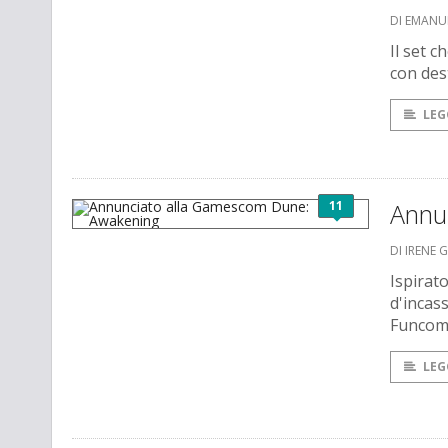
DI EMANU
Il set c
con dest
LEG
11
Annu
DI IRENE 
Ispirat
d'incas
Funcom 
LEG