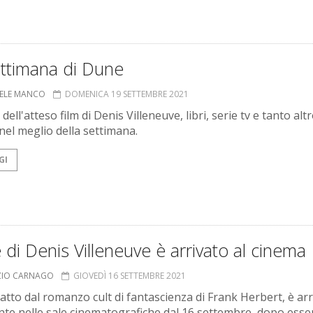
ettimana di Dune
ELE MANCO
DOMENICA 19 SETTEMBRE 2021
 dell'atteso film di Denis Villeneuve, libri, serie tv e tanto alt
nel meglio della settimana.
GI
di Denis Villeneuve è arrivato al cinema
ZIO CARNAGO
GIOVEDÌ 16 SETTEMBRE 2021
tratto dal romanzo cult di fantascienza di Frank Herbert, è ar
nte nelle sale cinematografiche dal 16 settembre, dopo esse