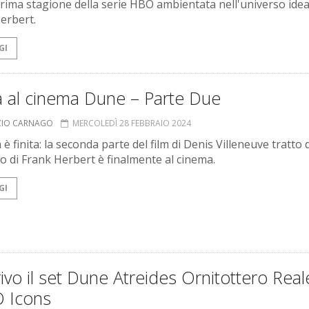
prima stagione della serie HBO ambientata nell'universo ide
erbert.
GI
a al cinema Dune – Parte Due
ZIO CARNAGO
MERCOLEDÌ 28 FEBBRAIO 2024
 è finita: la seconda parte del film di Denis Villeneuve tratto 
 di Frank Herbert è finalmente al cinema.
GI
rivo il set Dune Atreides Ornitottero Real
 Icons