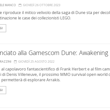
ELE MANCO
GIOVEDÌ 26 OTTOBRE 2023
he riproduce il mitico velivolo della saga di Dune sta per deco
inazione le case dei collezionisti LEGO.
GI
nciato alla Gamescom Dune: Awakening
GRAZZINI
GIOVEDÌ 25 AGOSTO 2022
o al capolavoro fantascientifico di Frank Herbert e al film ca
si di Denis Villeneuve, il prossimo MMO survival open world d
permetterà di esplorare Arrakis.
GI