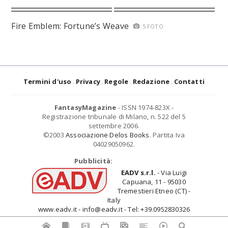
Fire Emblem: Fortune’s Weave
5 FOTO
Termini d'uso
Privacy
Regole
Redazione
Contatti
FantasyMagazine
- ISSN 1974-823X -
Registrazione tribunale di Milano, n. 522 del 5
settembre 2006.
©2003
Associazione Delos Books
. Partita Iva
04029050962.
Pubblicità:
EADV s.r.l.
- Via Luigi
Capuana, 11 - 95030
Tremestieri Etneo (CT) -
Italy
www.eadv.it - info@eadv.it - Tel: +39.0952830326