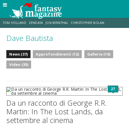
TOM HOLLAND
ZENDAYA
JON BERNTHAL
CHRISTOPHER NOLAN
Dave Bautista
STRANIMONDI
LUCCA COMICS & GAMES
ODISSEA
JACOB BATALON
News (37)
Approfondimenti (12)
Gallerie (10)
SPIDER-MAN: BRAND NEW DAY
MICHAEL MANDO
Video (35)
27
Da un racconto di George R.R.
Martin: In The Lost Lands, da
settembre al cinema