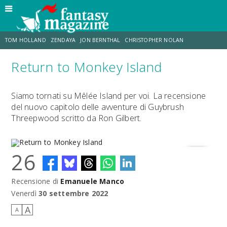
TOM HOLLAND
ZENDAYA
JON BERNTHAL
CHRISTOPHER NOLAN
Return to Monkey Island
STRANIMONDI
LUCCA COMICS & GAMES
ODISSEA
JACOB BATALON
Siamo tornati su Mêlée Island per voi. La recensione
del nuovo capitolo delle avventure di Guybrush
SPIDER-MAN: BRAND NEW DAY
MICHAEL MANDO
Threepwood scritto da Ron Gilbert.
26
Recensione di
Emanuele Manco
Return to Monkey Island
Venerdì
30 settembre 2022
A
A