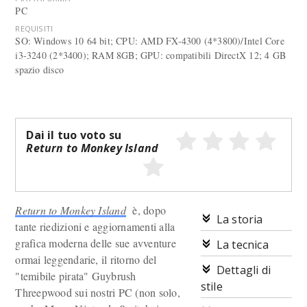
PC
REQUISITI
SO: Windows 10 64 bit; CPU: AMD FX-4300 (4*3800)/Intel Core
i3-3240 (2*3400); RAM 8GB; GPU: compatibili DirectX 12; 4 GB
spazio disco
Dai il tuo voto su
Return to Monkey Island
Return to Monkey Island
è, dopo
La storia
tante riedizioni e aggiornamenti alla
grafica moderna delle sue avventure
La tecnica
ormai leggendarie, il ritorno del
Dettagli di
"temibile pirata" Guybrush
stile
Threepwood sui nostri PC (non solo,