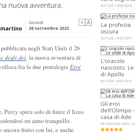
una nuova avventura.
NOTIZIE / 9/04/2018
A
Giovedì
A
La profezia
mmartino
28 settembre 2023
oscura
NOTIZIE / 4/07/2017
pubblicata negli Stati Uniti il 26
ce degli dei
, la nuova avventura di
L'oracolo
colloca fra le due pentalogie
Eroi
nascosto. Le
di Apollo
NOTIZIE / 4/07/2016
Gli eroi
dell'Olimpo -
Percy spera solo di finire il liceo
casa di Ade
godendosi un anno tranquillo.
RECENSIONI LIBRI / 2
ancora finito con lui, e anche