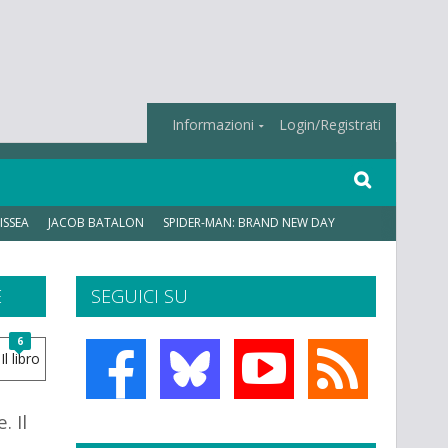
Informazioni
Login/Registrati
ISSEA
JACOB BATALON
SPIDER-MAN: BRAND NEW DAY
E
SEGUICI SU
6
 Il
o