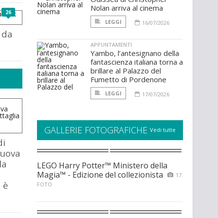
Nolan arriva al cinema
26
LEGGI
16/07/2026
 da
APPUNTAMENTI
Yambo, l’antesignano della
fantascienza italiana torna a
brillare al Palazzo del
Fumetto di Pordenone
LEGGI
17/07/2026
GALLERIE FOTOGRAFICHE
Vedi tutte
di
nuova
la
LEGO Harry Potter™ Ministero della
Magia™ - Edizione del collezionista
17
 è
FOTO