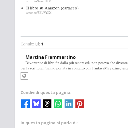
amzn.to/46uqU8M
Il libro su Amazon (cartaceo)
amzn.to/3EUViNX
Canale:
Libri
Martina Frammartino
Divoratrice di libri fin dalla più tenera età, non poteva che diventa
per la scrittura l’hanno portata in contatto con FantasyMagazine, test
Condividi questa pagina:
In questa pagina si parla di: