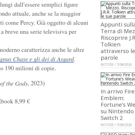
 lungi dall'essere semplici figure
ondo attuale, anche se la maggior
ti come Percy. Già oggetto di alcuni
Appunti sull
Terra di Mez
a breve una serie televisiva per
Riscoprire J.R
Tolkien
oderno caratterizza anche le altre
attraverso l
parole
nus Chase e gli dei di Asgard
.
NOTIZIE / 7/08/2026
 190 milioni di copie.
, 2023)
of the Gods
In arrivo Fire
Emblem:
Ebook 8,99 €
Fortune’s W
su Nintendo
Switch 2
NOTIZIE / 7/08/2026