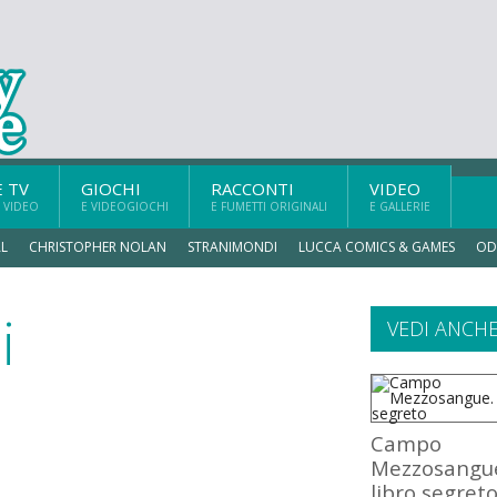
E TV
GIOCHI
RACCONTI
VIDEO
 VIDEO
E VIDEOGIOCHI
E FUMETTI ORIGINALI
E GALLERIE
L
CHRISTOPHER NOLAN
STRANIMONDI
LUCCA COMICS & GAMES
OD
i
VEDI ANCH
Campo
Mezzosangue.
libro segret