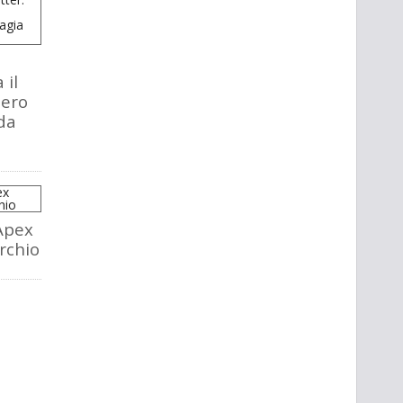
 il
tero
da
Apex
rchio