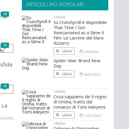
ARTICOLI PIÙ POPOLARI
10
CINEMA
Su Crunchyroll è disponibile
That Time I Got
Reincarnated as a Slime Il
Film: Le Lacrime del Mare
Azzurro
15
LEGGI
3/08/2026
Spider-Man: Brand New
 sfide
Day
LEGGI
29/07/2026
10
CINEMA
Cosa sappiamo de Il regno
di Orisha, tratto dal
 La
romanzo di Tomi Adeyemi
LEGGI
31/07/2026
6/01/2015
CINEMA
Odissea di Christopher