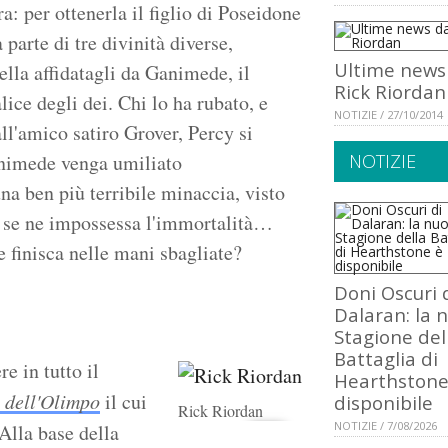
a: per ottenerla il figlio di Poseidone
 parte di tre divinità diverse,
Ultime news
ella affidatagli da Ganimede, il
Rick Riordan
lice degli dei. Chi lo ha rubato, e
NOTIZIE / 27/10/2014
l'amico satiro Grover, Percy si
animede venga umiliato
NOTIZIE
a ben più terribile minaccia, visto
hi se ne impossessa l'immortalità…
e finisca nelle mani sbagliate?
Doni Oscuri 
Dalaran: la 
Stagione del
Battaglia di
e in tutto il
Hearthstone
i dell'Olimpo
il cui
disponibile
Rick Riordan
NOTIZIE / 7/08/2026
 Alla base della