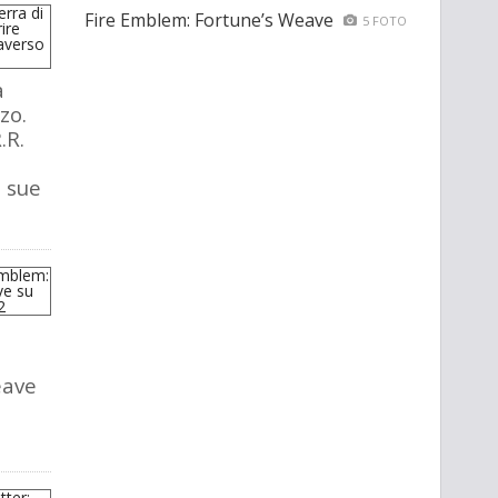
Fire Emblem: Fortune’s Weave
5 FOTO
a
zo.
.R.
e sue
eave