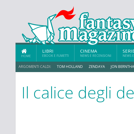
LIBRI
CINEMA
SERI
EBOOK E FUMETTI
NEWS E RECENSIONI
NEWS E
HOME
ARGOMENTI CALDI:
TOM HOLLAND
ZENDAYA
JON BERNTHA
Il calice degli de
MICHAEL MANDO