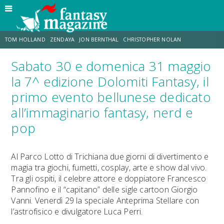
TOM HOLLAND
ZENDAYA
JON BERNTHAL
CHRISTOPHER NOLAN
Sabato 30 e domenica 31 maggio
STRANIMONDI
LUCCA COMICS & GAMES
ODISSEA
JACOB BATALON
la 7^ edizione Dolomiti Fantasy, il
primo evento bellunese dedicato
SPIDER-MAN: BRAND NEW DAY
MICHAEL MANDO
all’immaginario fantasy, nerd e
pop
Al Parco Lotto di Trichiana due giorni di divertimento e
magia tra giochi, fumetti, cosplay, arte e show dal vivo.
Tra gli ospiti, il celebre attore e doppiatore Francesco
Pannofino e il “capitano” delle sigle cartoon Giorgio
Vanni. Venerdì 29 la speciale Anteprima Stellare con
l’astrofisico e divulgatore Luca Perri.