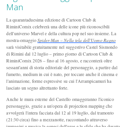
Man
La quarantaduesima edizione di Cartoon Club &
RiminiComix celebrerà una delle icone più riconoscibili
dell'universo Marvel e della cultura pop nel suo insieme. La
mostra-omaggio
Spider-Man – Nella tela dell'Uomo Ragno
sarà visitabile gratuitamente nel suggestivo Castel Sismondo
di Rimini dal 12 luglio – primo giorno di Cartoon Club &
RiminiComix 2026 – fino al 16 agosto, e racconterà oltre
sessant'anni di storia editoriale del personaggio, a partire dal
fumetto, medium in cui è nato, per toccare anche il cinema e
l'animazione, forme espressive su cui l'Arrampicamuri ha
lasciato un segno altrettanto forte.
Anche le mura esterne del Castello omaggeranno l'iconico
personaggio, grazie a un'opera di projection mapping che
avvolgerà l'intera facciata dal 12 al 19 luglio, dal tramonto
(21:30 circa) fino a mezzanotte, raccontando attraverso
immagini e musica la genesi dell'eroe e le sfide che ha dovuto