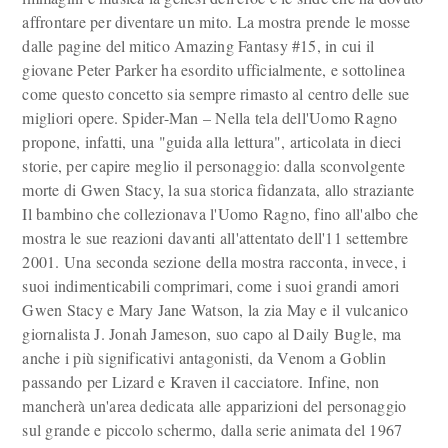
affrontare per diventare un mito. La mostra prende le mosse
dalle pagine del mitico Amazing Fantasy #15, in cui il
giovane Peter Parker ha esordito ufficialmente, e sottolinea
come questo concetto sia sempre rimasto al centro delle sue
migliori opere. Spider-Man – Nella tela dell'Uomo Ragno
propone, infatti, una "guida alla lettura", articolata in dieci
storie, per capire meglio il personaggio: dalla sconvolgente
morte di Gwen Stacy, la sua storica fidanzata, allo straziante
Il bambino che collezionava l'Uomo Ragno, fino all'albo che
mostra le sue reazioni davanti all'attentato dell'11 settembre
2001. Una seconda sezione della mostra racconta, invece, i
suoi indimenticabili comprimari, come i suoi grandi amori
Gwen Stacy e Mary Jane Watson, la zia May e il vulcanico
giornalista J. Jonah Jameson, suo capo al Daily Bugle, ma
anche i più significativi antagonisti, da Venom a Goblin
passando per Lizard e Kraven il cacciatore. Infine, non
mancherà un'area dedicata alle apparizioni del personaggio
sul grande e piccolo schermo, dalla serie animata del 1967