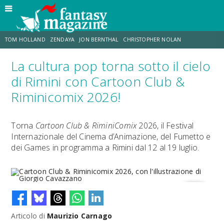
TOM HOLLAND
ZENDAYA
JON BERNTHAL
CHRISTOPHER NOLAN
La cultura pop torna sotto il cielo
STRANIMONDI
LUCCA COMICS & GAMES
ODISSEA
MARK RUFFALO
di Rimini con Cartoon Club &
Riminicomix 2026!
JACOB BATALON
ERIK SOMMERS
Torna
Cartoon Club & RiminiComix
2026, il Festival
Internazionale del Cinema d’Animazione, del Fumetto e
dei Games in programma a Rimini dal 12 al 19 luglio.
Articolo di
Maurizio Carnago
Cartoon Club & Riminicomix 2026, con l'illustrazione di Giorgio
Cavazzano