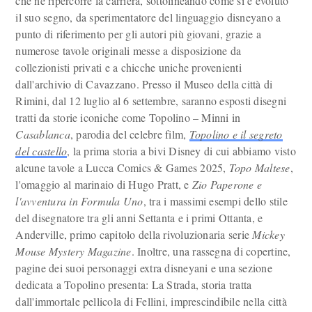
che ne ripercorre la carriera, sottolineando come si è evoluto
il suo segno, da sperimentatore del linguaggio disneyano a
punto di riferimento per gli autori più giovani, grazie a
numerose tavole originali messe a disposizione da
collezionisti privati e a chicche uniche provenienti
dall'archivio di Cavazzano. Presso il Museo della città di
Rimini, dal 12 luglio al 6 settembre, saranno esposti disegni
tratti da storie iconiche come Topolino – Minni in
Casablanca
, parodia del celebre film,
Topolino e il segreto
del castello
, la prima storia a bivi Disney di cui abbiamo visto
alcune tavole a Lucca Comics & Games 2025,
Topo Maltese
,
l'omaggio al marinaio di Hugo Pratt, e
Zio Paperone e
l'avventura in Formula Uno
, tra i massimi esempi dello stile
del disegnatore tra gli anni Settanta e i primi Ottanta, e
Anderville, primo capitolo della rivoluzionaria serie
Mickey
Mouse Mystery Magazine
. Inoltre, una rassegna di copertine,
pagine dei suoi personaggi extra disneyani e una sezione
dedicata a Topolino presenta: La Strada, storia tratta
dall'immortale pellicola di Fellini, imprescindibile nella città