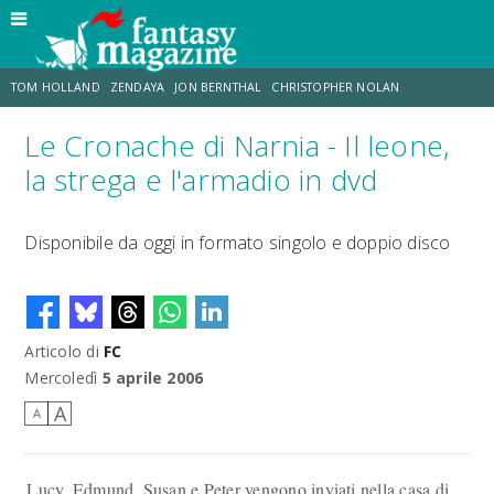
TOM HOLLAND
ZENDAYA
JON BERNTHAL
CHRISTOPHER NOLAN
Le Cronache di Narnia - Il leone,
STRANIMONDI
LUCCA COMICS & GAMES
ODISSEA
TRAMELL TILLMAN
la strega e l'armadio in dvd
CHRIS MCKENNA
ERIK SOMMERS
Disponibile da oggi in formato singolo e doppio disco
Articolo di
FC
Mercoledì
5 aprile 2006
A
A
Lucy, Edmund, Susan e Peter vengono inviati nella casa di