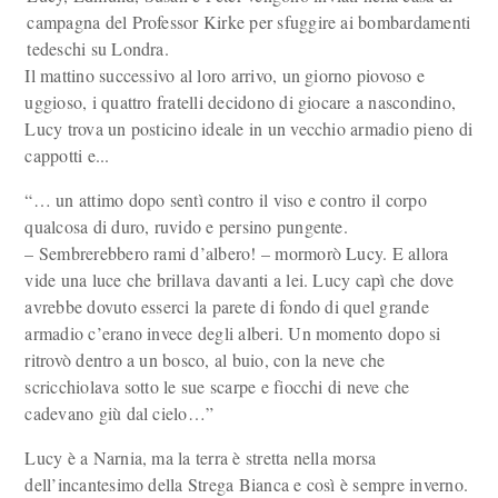
campagna del Professor Kirke per sfuggire ai bombardamenti
tedeschi su Londra.
Il mattino successivo al loro arrivo, un giorno piovoso e
uggioso, i quattro fratelli decidono di giocare a nascondino,
Lucy trova un posticino ideale in un vecchio armadio pieno di
cappotti e...
“… un attimo dopo sentì contro il viso e contro il corpo
qualcosa di duro, ruvido e persino pungente.
– Sembrerebbero rami d’albero! – mormorò Lucy. E allora
vide una luce che brillava davanti a lei. Lucy capì che dove
avrebbe dovuto esserci la parete di fondo di quel grande
armadio c’erano invece degli alberi. Un momento dopo si
ritrovò dentro a un bosco, al buio, con la neve che
scricchiolava sotto le sue scarpe e fiocchi di neve che
cadevano giù dal cielo…”
Lucy è a Narnia, ma la terra è stretta nella morsa
dell’incantesimo della Strega Bianca e così è sempre inverno.