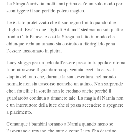
La Strega è arrivata molti anni prima e c’è un solo modo per
sconfiggere il suo perfido potere magico.
Le è stato profetizzato che il suo regno finirà quando due
“figlie di Eva” e due “figli di Adamo” siederanno sui quattro
troni a Cair Paravel e così la Strega ha fatto in modo che
chiunque veda un umano sia costretto a riferirglielo pena
l’essere trasformato in pietra.
Lucy sfugge per un pelo dall’essere presa in trappola e ritorna
fuori attraverso il guardaroba spaventata, eccitata e assai
stupita del fatto che, durante la sua avventura, nel mondo
normale non sia trascorso neanche un attimo. Non sorprende
che i fratelli e la sorella non le credano anche perché il
guardaroba continua a rimanere tale. La magia di Narnia non
è un interruttore della luce che si possa accendere o spegnere
a piacimento.
Comunque i bambini tornano a Narnia quando meno se
l’aspettano e trovano che tutto è come Lucy l’ha descritto,