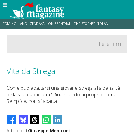
TOM HOLLAND
ZENDAYA
JON BERNTHAL
CHRISTOPHER NOLAN
Telefilm
STRANIMONDI
LUCCA COMICS & GAMES
ODISSEA
JACOB BATALON
SPIDER-MAN: BRAND NEW DAY
MICHAEL MANDO
Vita da Strega
Come può adattarsi una giovane strega alla banalità
della vita quotidiana? Rinunciando ai propri poteri?
Semplice, non si adatta!
Articolo di
Giuseppe Meniconi