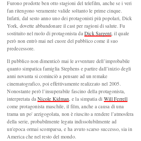
Furono prodotte ben otto stagioni del telefilm, anche se i veri
fan ritengono veramente valide soltanto le prime cinque.
Infatti, dal sesto anno uno dei protagonisti più popolari, Dick
York, dovette abbandonare il cast per ragioni di salute. Fu
sostituito nel ruolo di protagonista da
Dick Sargent
, il quale
però non entrò mai nel cuore del pubblico come il suo
predecessore.
Il pubblico non dimenticò mai le avventure dell’improbabile
quanto simpatica famiglia Stephens e partire dall’inizio degli
anni novanta si cominciò a pensare ad un remake
cinematografico, poi effettivamente realizzato nel 2005.
Nonostante però l’insuperabile fascino della protagonista,
interpretata da
Nicole Kidman
, e la simpatia di
Will Ferrell
come protagonista maschile, il film, anche a causa di una
trama un po' arzigogolata, non è riuscito a rendere l’atmosfera
della serie, probabilmente legata indissolubilmente ad
un'epoca ormai scomparsa, e ha avuto scarso successo, sia in
America che nel resto del mondo.