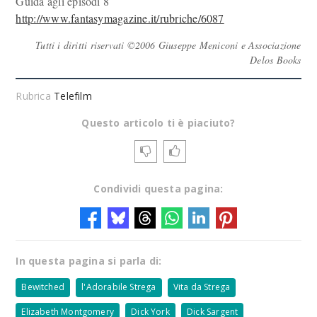
Guida agli episodi 8
http://www.fantasymagazine.it/rubriche/6087
Tutti i diritti riservati ©2006 Giuseppe Meniconi e Associazione
Delos Books
Rubrica
Telefilm
Questo articolo ti è piaciuto?
Condividi questa pagina:
In questa pagina si parla di:
Bewitched
l'Adorabile Strega
Vita da Strega
Elizabeth Montgomery
Dick York
Dick Sargent