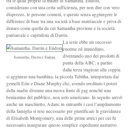
tra le quali proprio la madre di Samantha, Endora,
considerano con una certa sufficienza, per non dire con vero
disprezzo, le persone comuni, e questo senza aggiungere le
differenze di base tra una società a base matriarcale e priva di
denaro come quella da cui Samantha proviene e la società
patriarcale e capitalista di Darrin.
La serie ebbe un successo
enorme ed immediato,
diventando uno dei prodotti di
Samantha, Darrin e Endora
punta della ABC; a partire
dalla terza stagione alla coppia
si aggiunse una bambina, la piccola Tabitha, interpretata dai
gemelli Erin e Diane Murphy che, avendo ereditato i poteri
della madre divenne una nuova fonte di gag nonché una
beniamina del pubblico, non solo americano. In seguito arrivò
anche un maschietto, Adam; in entrambi i casi l’ampliamento
della famiglia si rese necessario per giustificare le gravidanze
di Elisabeth Montgomery, una delle prime attrici per cui fu
necessario inaugurare questo semplice espediente narrativo.