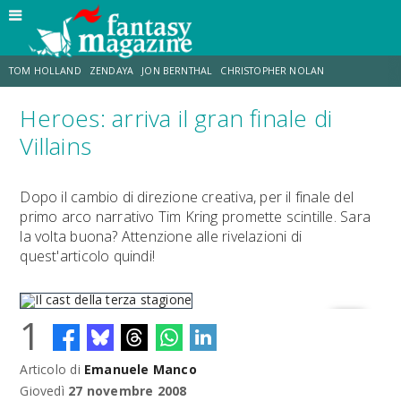
TOM HOLLAND
ZENDAYA
JON BERNTHAL
CHRISTOPHER NOLAN
Heroes: arriva il gran finale di
STRANIMONDI
LUCCA COMICS & GAMES
ODISSEA
CHRIS MCKENNA
Villains
DESTIN DANIEL CRETTON
ERIK SOMMERS
Dopo il cambio di direzione creativa, per il finale del
primo arco narrativo Tim Kring promette scintille. Sara
la volta buona? Attenzione alle rivelazioni di
quest'articolo quindi!
1
Articolo di
Emanuele Manco
Il cast della terza stagione
Giovedì
27 novembre 2008