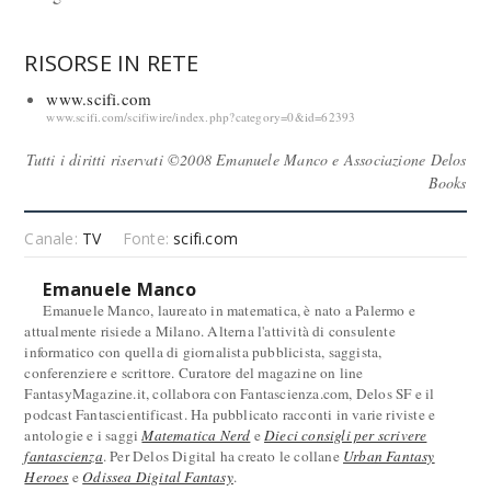
RISORSE IN RETE
www.scifi.com
www.scifi.com/scifiwire/index.php?category=0&id=62393
Tutti i diritti riservati ©2008 Emanuele Manco e Associazione Delos
Books
Canale:
TV
Fonte:
scifi.com
Emanuele Manco
Emanuele Manco, laureato in matematica, è nato a Palermo e
attualmente risiede a Milano. Alterna l'attività di consulente
informatico con quella di giornalista pubblicista, saggista,
conferenziere e scrittore. Curatore del magazine on line
FantasyMagazine.it, collabora con Fantascienza.com, Delos SF e il
podcast Fantascientificast. Ha pubblicato racconti in varie riviste e
antologie e i saggi
Matematica Nerd
e
Dieci consigli per scrivere
fantascienza
. Per Delos Digital ha creato le collane
Urban Fantasy
Heroes
e
Odissea Digital Fantasy
.