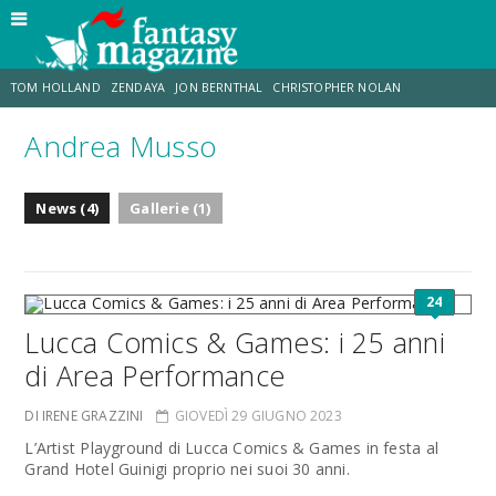
TOM HOLLAND
ZENDAYA
JON BERNTHAL
CHRISTOPHER NOLAN
Andrea Musso
STRANIMONDI
LUCCA COMICS & GAMES
ODISSEA
JACOB BATALON
News (4)
Gallerie (1)
SPIDER-MAN: BRAND NEW DAY
MICHAEL MANDO
24
Lucca Comics & Games: i 25 anni
di Area Performance
DI IRENE GRAZZINI
GIOVEDÌ 29 GIUGNO 2023
L’Artist Playground di Lucca Comics & Games in festa al
Grand Hotel Guinigi proprio nei suoi 30 anni.