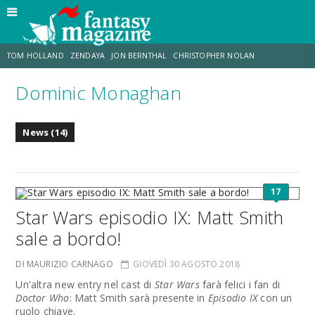
TOM HOLLAND
ZENDAYA
JON BERNTHAL
CHRISTOPHER NOLAN
Dominic Monaghan
STRANIMONDI
LUCCA COMICS & GAMES
ODISSEA
MARK RUFFALO
News (14)
JACOB BATALON
ERIK SOMMERS
17
Star Wars episodio IX: Matt Smith
sale a bordo!
DI MAURIZIO CARNAGO
GIOVEDÌ 30 AGOSTO 2018
Un'altra new entry nel cast di
Star Wars
farà felici i fan di
Doctor Who
: Matt Smith sarà presente in
Episodio IX
con un
ruolo chiave.