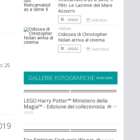
Film: Le Lacrime del Mare
Azzurro
LEGGI
3/08/2026
CINEMA
Odissea di Christopher
Nolan arriva al cinema
LEGGI
16/07/2026
o: 25
GALLERIE FOTOGRAFICHE
Vedi tutte
LEGO Harry Potter™ Ministero della
Magia™ - Edizione del collezionista
17
FOTO
2019