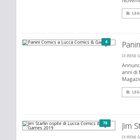
Novembr
LEG
4
Pani
DI IRENE 
Annunci
anni di
Magazin
LEG
78
Jim S
DI IRENE 