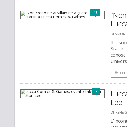
47
“Non 
Lucc
DI SIMON
Il reso
Starlin
conosci
Univers
LEG
2
Lucc
Lee
DI IRENE 
L'incont