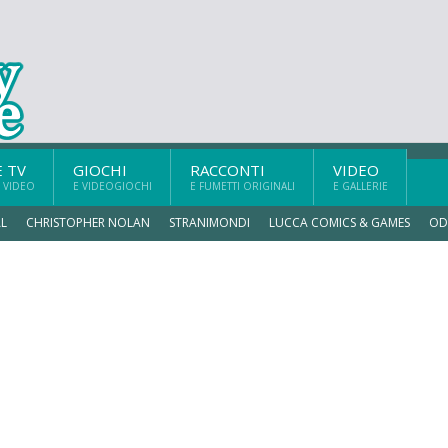
E TV
GIOCHI
RACCONTI
VIDEO
 VIDEO
E VIDEOGIOCHI
E FUMETTI ORIGINALI
E GALLERIE
L
CHRISTOPHER NOLAN
STRANIMONDI
LUCCA COMICS & GAMES
OD