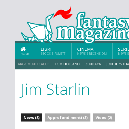
LIBRI
CINEMA
SERI
EBOOK E FUMETTI
NEWS E RECENSIONI
NEWS E
HOME
ARGOMENTI CALDI:
TOM HOLLAND
ZENDAYA
JON BERNTHA
Jim Starlin
MICHAEL MANDO
News (8)
Approfondimenti (3)
Video (2)