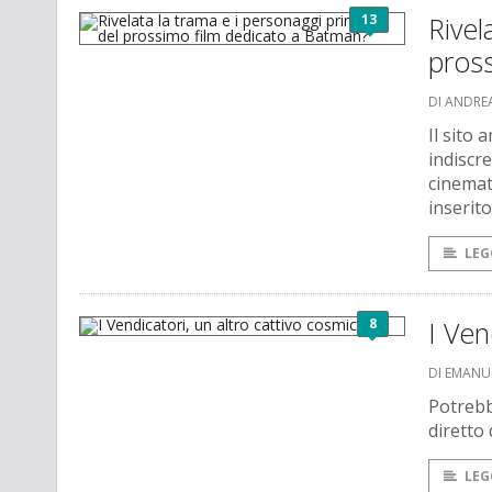
13
Rivel
pros
DI ANDRE
Il sito
indiscr
cinemat
inserit
LEG
8
I Ven
DI EMANU
Potrebb
diretto
LEG