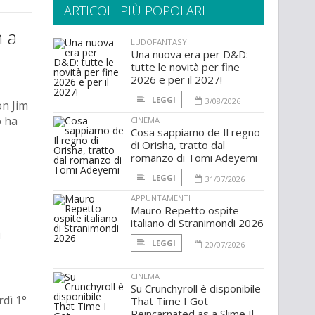
ARTICOLI PIÙ POPOLARI
n a
LUDOFANTASY
Una nuova era per D&D:
tutte le novità per fine
2026 e per il 2027!
LEGGI
3/08/2026
on Jim
o ha
CINEMA
Cosa sappiamo de Il regno
di Orisha, tratto dal
romanzo di Tomi Adeyemi
LEGGI
31/07/2026
APPUNTAMENTI
Mauro Repetto ospite
italiano di Stranimondi 2026
n
LEGGI
20/07/2026
CINEMA
Su Crunchyroll è disponibile
rdì 1°
That Time I Got
Reincarnated as a Slime Il