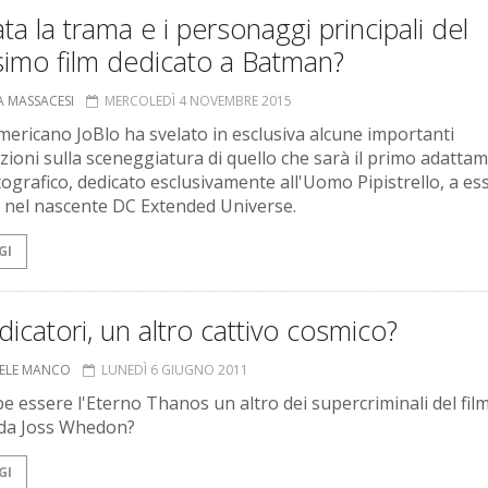
ata la trama e i personaggi principali del
simo film dedicato a Batman?
A MASSACESI
MERCOLEDÌ 4 NOVEMBRE 2015
 americano JoBlo ha svelato in esclusiva alcune importanti
ezioni sulla sceneggiatura di quello che sarà il primo adatta
ografico, dedicato esclusivamente all'Uomo Pipistrello, a es
o nel nascente DC Extended Universe.
GI
dicatori, un altro cattivo cosmico?
ELE MANCO
LUNEDÌ 6 GIUGNO 2011
e essere l'Eterno Thanos un altro dei supercriminali del fil
 da Joss Whedon?
GI