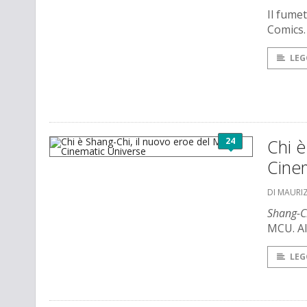
Il fume
Comics.
LEG
24
Chi è
Cine
DI MAURI
Shang-C
MCU. Al
LEG