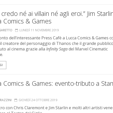
credo né ai villain né agli eroi.” Jim Starli
a Comics & Games
 SARETTO
LUNEDÌ 11 NOVEMBRE 2019
conto dell’interessante Press Cafè a Lucca Comics & Games c
, il creatore del personaggio di Thanos che il grande pubblic
uto al cinema grazie alla
Infinity Saga
del Marvel Cinematic
e.
GI
a Comics & Games: evento-tributo a Sta
GRAZZINI
GIOVEDÌ 24 OTTOBRE 2019
ro con Chris Claremont e Jim Starlin e molti altri artisti vene