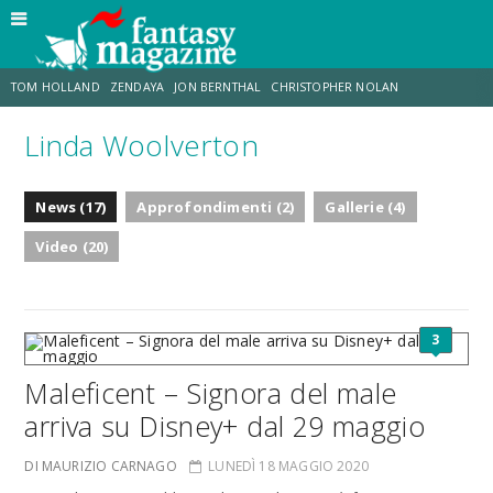
TOM HOLLAND
ZENDAYA
JON BERNTHAL
CHRISTOPHER NOLAN
Linda Woolverton
STRANIMONDI
LUCCA COMICS & GAMES
ODISSEA
CHRIS MCKENNA
News (17)
Approfondimenti (2)
Gallerie (4)
DESTIN DANIEL CRETTON
ERIK SOMMERS
Video (20)
3
Maleficent – Signora del male
arriva su Disney+ dal 29 maggio
DI MAURIZIO CARNAGO
LUNEDÌ 18 MAGGIO 2020