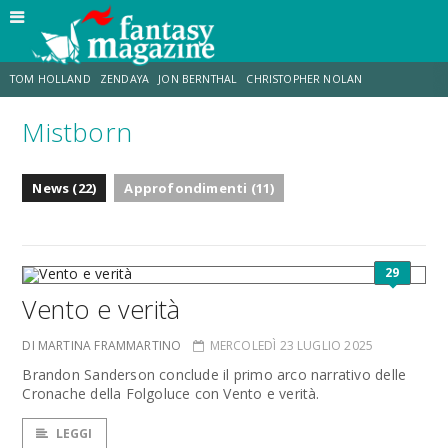
TOM HOLLAND
ZENDAYA
JON BERNTHAL
CHRISTOPHER NOLAN
Mistborn
STRANIMONDI
LUCCA COMICS & GAMES
ODISSEA
JACOB BATALON
News (22)
Approfondimenti (11)
SPIDER-MAN: BRAND NEW DAY
MICHAEL MANDO
29
Vento e verità
DI MARTINA FRAMMARTINO
MERCOLEDÌ 23 LUGLIO 2025
Brandon Sanderson conclude il primo arco narrativo delle
Cronache della Folgoluce con Vento e verità.
LEGGI