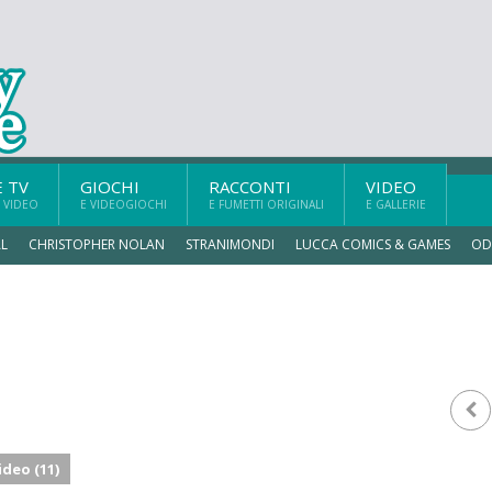
E TV
GIOCHI
RACCONTI
VIDEO
 VIDEO
E VIDEOGIOCHI
E FUMETTI ORIGINALI
E GALLERIE
L
CHRISTOPHER NOLAN
STRANIMONDI
LUCCA COMICS & GAMES
OD
ideo (11)