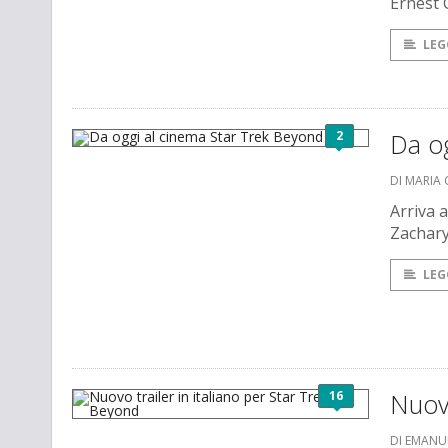
Ernest C
LEG
2
Da o
DI MARIA 
Arriva a
Zachary
LEG
16
Nuovo
DI EMANU