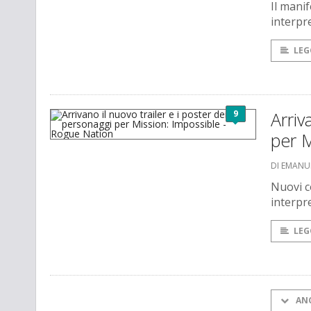
Il manif
interpr
LEG
9
Arriv
per M
DI EMANU
Nuovi co
interpr
LEG
AN