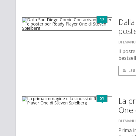
17
Dalla
poste
DI EMANU
Il poste
bestsell
LEG
51
La pr
One 
DI EMANU
Prima im