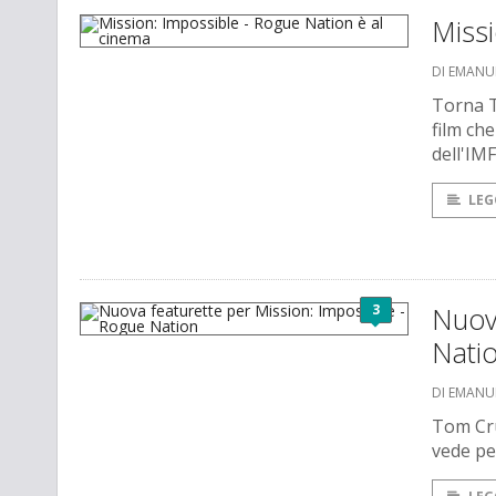
Missi
DI EMANU
Torna T
film che
dell'IMF
LEG
3
Nuova
Nati
DI EMANU
Tom Cru
vede per