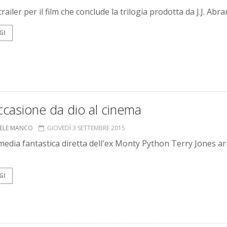
ailer per il film che conclude la trilogia prodotta da J.J. Abra
GI
ccasione da dio al cinema
ELE MANCO
GIOVEDÌ 3 SETTEMBRE 2015
edia fantastica diretta dell'ex Monty Python Terry Jones arr
GI