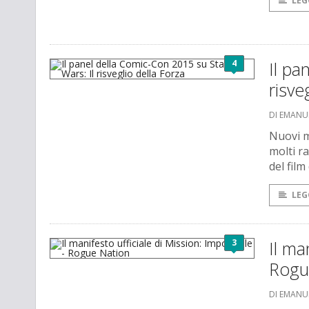
LEG
4
Il pa
risve
DI EMANU
Nuovi m
molti r
del film
LEG
3
Il ma
Rogu
DI EMANU