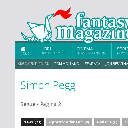
LIBRI
CINEMA
SERI
EBOOK E FUMETTI
NEWS E RECENSIONI
NEWS E
HOME
ARGOMENTI CALDI:
TOM HOLLAND
ZENDAYA
JON BERNTHA
Simon Pegg
ERIK SOMMERS
Segue - Pagina 2
News (23)
Approfondimenti (8)
Gallerie (6)
V