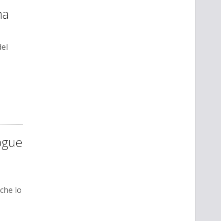
ma
del
ogue
che lo