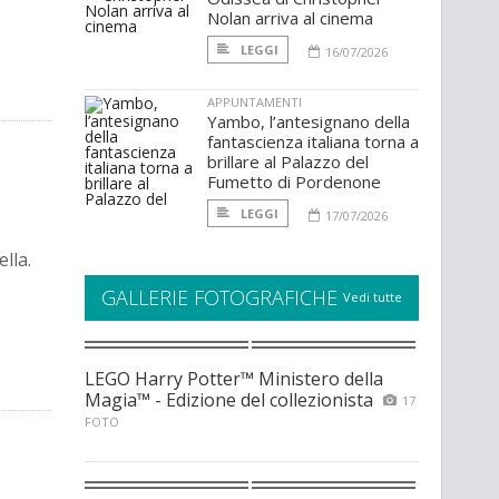
Nolan arriva al cinema
LEGGI
16/07/2026
APPUNTAMENTI
Yambo, l’antesignano della
fantascienza italiana torna a
brillare al Palazzo del
Fumetto di Pordenone
LEGGI
17/07/2026
lla.
GALLERIE FOTOGRAFICHE
Vedi tutte
LEGO Harry Potter™ Ministero della
Magia™ - Edizione del collezionista
17
FOTO