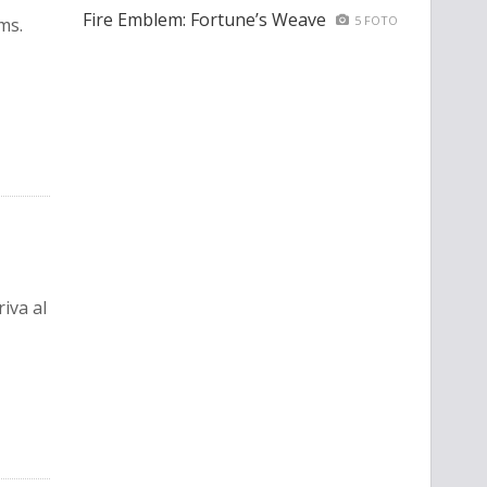
Fire Emblem: Fortune’s Weave
5 FOTO
ms.
iva al