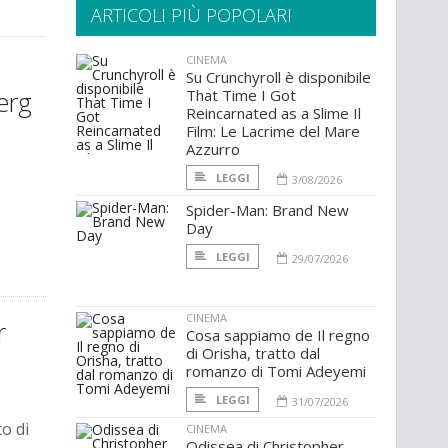
ARTICOLI PIÙ POPOLARI
CINEMA
Su Crunchyroll è disponibile
erg
That Time I Got
Reincarnated as a Slime Il
Film: Le Lacrime del Mare
Azzurro
LEGGI
3/08/2026
Spider-Man: Brand New
Day
LEGGI
29/07/2026
CINEMA
r
Cosa sappiamo de Il regno
di Orisha, tratto dal
romanzo di Tomi Adeyemi
LEGGI
31/07/2026
co di
CINEMA
Odissea di Christopher