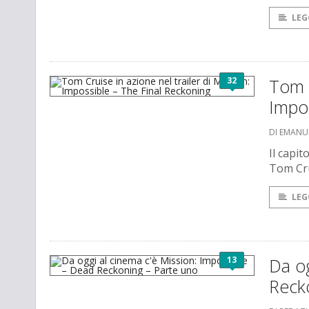
LEG
32
Tom C
Impos
DI EMANU
Il capit
Tom Cru
LEG
13
Da og
Reck