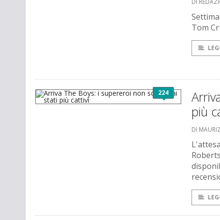
DI REDAZ
Settima
Tom Cru
LEG
224
Arriv
più ca
DI MAURI
L'attes
Roberts
disponib
recensi
LEG