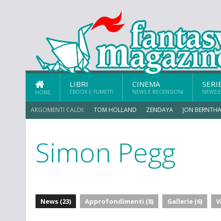
LIBRI
CINEMA
SERI
EBOOK E FUMETTI
NEWS E RECENSIONI
NEWS E
HOME
ARGOMENTI CALDI:
TOM HOLLAND
ZENDAYA
JON BERNTHA
Simon Pegg
News (23)
Approfondimenti (8)
Gallerie (6)
V