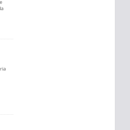
ne
da
ria