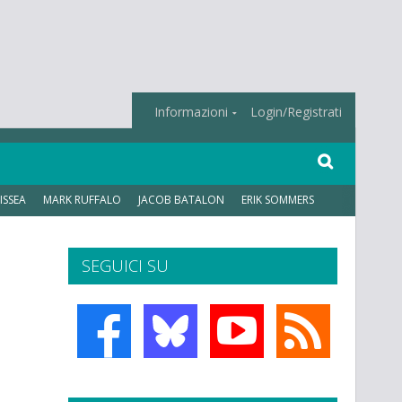
Informazioni
Login/Registrati
ISSEA
MARK RUFFALO
JACOB BATALON
ERIK SOMMERS
SEGUICI SU