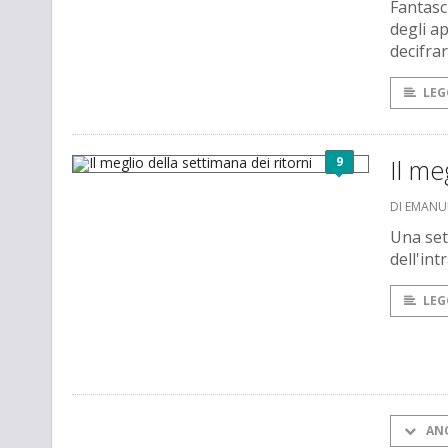
Fantasc
degli a
decifra
LEG
9
Il me
DI EMANU
Una set
dell'int
LEG
AN