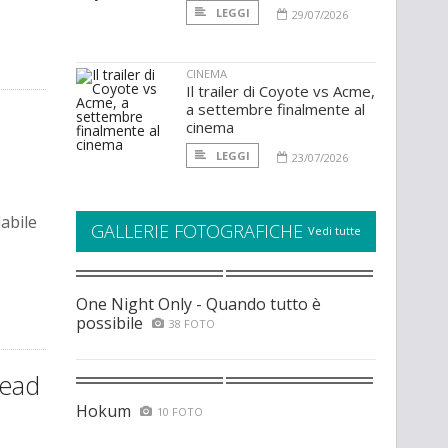
LEGGI
29/07/2026
CINEMA
Il trailer di Coyote vs Acme,
a settembre finalmente al
cinema
LEGGI
23/07/2026
dabile
GALLERIE FOTOGRAFICHE
Vedi tutte
One Night Only - Quando tutto è
possibile
38 FOTO
Dead
Hokum
10 FOTO