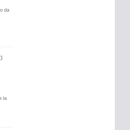
to da
i
e la