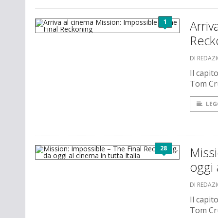
1
Arriv
Reck
DI REDAZ
Il capit
Tom Crui
LEG
28
Missi
oggi 
DI REDAZ
Il capit
Tom Cru