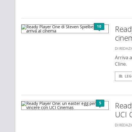
10
Ready
cine
DI REDAZ
Arriva a
Cline.
LEG
5
Ready
UCI 
DI REDAZ