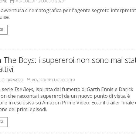
IONE
MERCOLEDÌ 12 LUGLIO 2023
 avventura cinematografica per l'agente segreto interpreta
ise.
GI
a The Boys: i supereroi non sono mai stat
ttivi
ZIO CARNAGO
VENERDÌ 26 LUGLIO 2019
a serie
The Boys
, ispirata dal fumetto di Garth Ennis e Darick
on che racconta i supereroi da un nuovo punto di vista, è
ile in esclusiva su Amazon Prime Video. Ecco il trailer finale 
one dei primi episodi.
GI