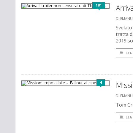
181
Arriv
DI EMANU
Svelato
tratta d
2019 so
LEG
4
Missi
DI EMANU
Tom Cru
LEG