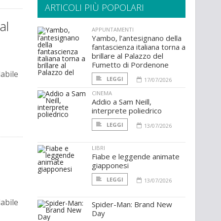
ARTICOLI PIÙ POPOLARI
al
APPUNTAMENTI
Yambo, l’antesignano della
fantascienza italiana torna a
brillare al Palazzo del
Fumetto di Pordenone
dabile
LEGGI
17/07/2026
CINEMA
Addio a Sam Neill,
interprete poliedrico
LEGGI
13/07/2026
LIBRI
Fiabe e leggende animate
giapponesi
LEGGI
13/07/2026
dabile
Spider-Man: Brand New
Day