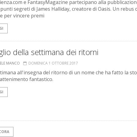
ienza.com e FantasyMagazine partecipano alla pubblicazio
ppunti segreti di James Halliday, creatore di Oasis. Un rebus 
re per vincere premi
GI
glio della settimana dei ritorni
ELE MANCO
DOMENICA 1 OTTOBRE 2017
timana all'insegna del ritorno di un nome che ha fatto la sto
rattenimento fantastico.
GI
CORA