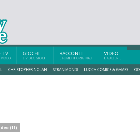
E TV
GIOCHI
RACCONTI
VIDEO
 VIDEO
E VIDEOGIOCHI
E FUMETTI ORIGINALI
E GALLERIE
L
CHRISTOPHER NOLAN
STRANIMONDI
LUCCA COMICS & GAMES
OD
ideo (11)