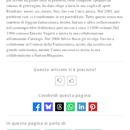
per lavoro ha girato tutta la penisola, isole comprese. Quando ha
smesso di girovagare, ho dato sfogo a tutta la sua voglia di sport.
Risultato: nuoto, sci, tennis, bici, tiro con l’arco, pesca. Nel 2001, per
problemi vari, si è trasformato in un pantofolaio. Tutto questo senza mai
smettere di leggere fantascienza, horror, fantasy e altro, collezionando
nel contempo libri (biblioteca arrivata ora a circa 13.000 volumi).Nel
1994 conosce Ernesto Vegetti e inizia la sua collaborazione
all'omonimo Catalogo. Nel 2004 Silvio Sosio gli rivolge l'invito a
collaborare al Corriere della Fantascienza, invito che accetta con
grande entusiasmo, mentre l’anno successivo inizia la sua
collaborazione a FantasyMagazine.
Questo articolo ti è piaciuto?
Condividi questa pagina:
In questa pagina si parla di: