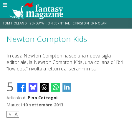
TOM HOLLAND
ZENDAYA
JON BERNTHAL
CHRISTOPHER NOLAN
Newton Compton Kids
STRANIMONDI
LUCCA COMICS & GAMES
ODISSEA
MARK RUFFALO
In casa Newton Compton nasce una nuova sigla
editoriale, la Newton Compton Kids, una collana di libri
JACOB BATALON
ERIK SOMMERS
“low cost” rivolta a lettori dai sei anni in su.
5
Articolo di
Pino Cottogni
Martedì
10 settembre 2013
A
A