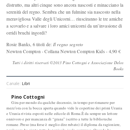
distrutto, ma altri cinque sono ancora nascosti e minacciano la
serenità del regno. Sembra che un fulmine sia nascosto nella
meravigliosa Valle degli Unicorni… riusciranno le tre amiche
a scovarlo e a salvare i loro amici unicorni da un’invasione di
orridi bruchi ingordi?
Rosie Banks, 6 titoli de:
Il regno segreto
Newton Compton - Collana Newton Compton Kids - 4,90 €
Tutti i diritti riservati ©2013 Pino Cottogni e Associazione Delos
Books
Canale:
Libri
Pino Cottogni
Gira per mondo da qualche decennio, in tempo per rimanere per
mezz’ora con la bocca aperta quando vide le copertine dei primi Urania
e Urania rivista esposti nelle edicole di Roma.È da sempre un lettore
onnivoro e per mancanza di “grana” iscritto a tutte le biblioteche
romane. Preso (ma forse è meglio dire rubato) il diploma da ragioniere,