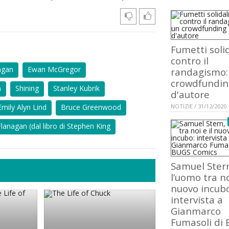
Fumetti solid
contro il
agan
Ewan McGregor
randagismo:
crowdfundin
n
Shining
Stanley Kubrik
d'autore
Emily Alyn Lind
Bruce Greenwood
NOTIZIE / 31/12/2020
lanagan (dal libro di Stephen King
Samuel Ster
l’uomo tra no
nuovo incubo
intervista a
Gianmarco
Fumasoli di