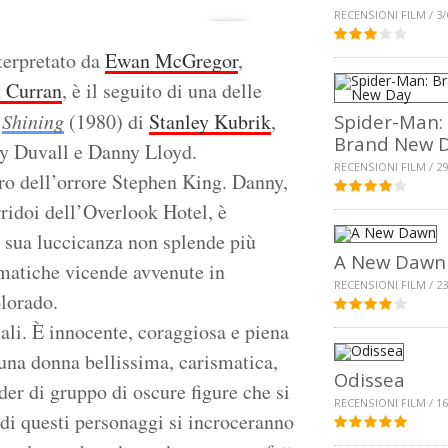
RECENSIONI FILM / 3/
terpretato da
Ewan McGregor
,
h Curran
, è il seguito di una delle
,
Shining
(1980) di
Stanley Kubrik
,
Spider-Man:
Brand New 
ey Duvall e Danny Lloyd.
RECENSIONI FILM / 29
ro dell’orrore Stephen King. Danny,
rridoi dell’Overlook Hotel, è
a sua luccicanza non splende più
A New Dawn
matiche vicende avvenute in
RECENSIONI FILM / 23
lorado.
ali. È innocente, coraggiosa e piena
è una donna bellissima, carismatica,
Odissea
der di gruppo di oscure figure che si
RECENSIONI FILM / 16
i di questi personaggi si incroceranno