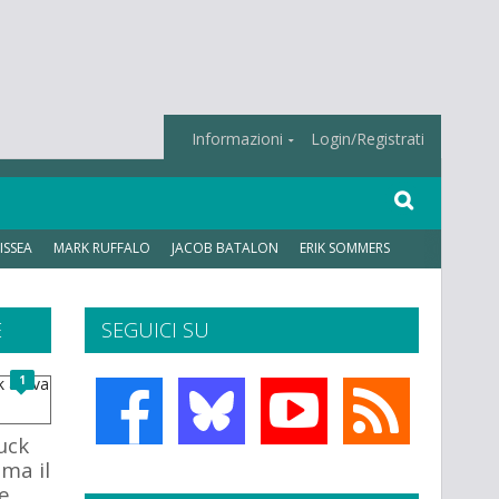
Informazioni
Login/Registrati
ISSEA
MARK RUFFALO
JACOB BATALON
ERIK SOMMERS
E
SEGUICI SU
1
uck
ema il
e