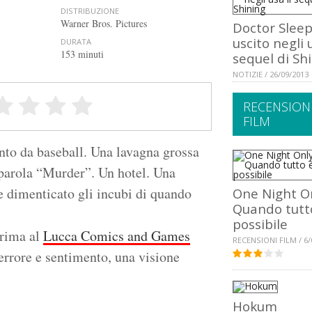
DISTRIBUZIONE
Warner Bros. Pictures
Doctor Sleep
uscito negli u
DURATA
153 minuti
sequel di Sh
NOTIZIE / 26/09/2013
RECENSION
FILM
nto da baseball. Una lavagna grossa
 parola “Murder”. Un hotel. Una
 dimenticato gli incubi di quando
One Night On
Quando tutt
possibile
prima al
Lucca Comics and Games
RECENSIONI FILM / 6/
errore e sentimento, una visione
Hokum