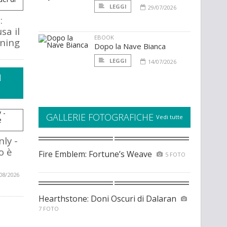
LEGGI
29/07/2026
:
sa il
EBOOK
ining
Dopo la Nave Bianca
LEGGI
14/07/2026
I
GALLERIE FOTOGRAFICHE
Vedi tutte
ly -
o è
Fire Emblem: Fortune’s Weave
5 FOTO
08/2026
Hearthstone: Doni Oscuri di Dalaran
7 FOTO