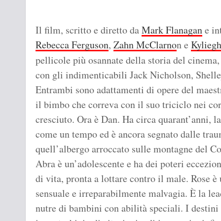
Il film, scritto e diretto da
Mark Flanagan
e in
Rebecca Ferguson
,
Zahn McClarno
n e
Kylieg
pellicole più osannate della storia del cinema
con gli indimenticabili Jack Nicholson, Shell
Entrambi sono adattamenti di opere del maest
il bimbo che correva con il suo triciclo nei co
cresciuto. Ora è Dan. Ha circa quarant’anni, l
come un tempo ed è ancora segnato dalle trau
quell’albergo arroccato sulle montagne del Co
Abra è un’adolescente e ha dei poteri eccezion
di vita, pronta a lottare contro il male. Rose 
sensuale e irreparabilmente malvagia. È la lea
nutre di bambini con abilità speciali. I destin