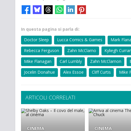
In questa pagina si parla di:
Doctor Sleep
Lucca Comics & Games
Mark Flan
Rebecca Ferguson
Zahn McClarno
Kyliegh Curra
Mike Flanagan
Carl Lumbly
Zahn McClarnon
Jocelin Donahue
Alex Essoe
Cliff Curtis
Mike F
ARTICOLI CORRELATI
CINEMA
CINEMA