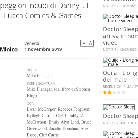
 peggiori incubi di Danny… Il
NOTIZIE / 21/07/2025
 al Lucca Comics & Games
Doctor Slee
arriva in ho
video
A
Venerdì
A
 Minico
1 novembre 2019
NOTIZIE / 18/02/2020
REGIA
Ouija - L'ori
Mike Flanagan
del male
SCENEGGIATURA
RECENSIONI FILM / 27
Mike Flanagan (dal libro di Stephen
King)
CON
Ewan McGregor, Rebecca Ferguson,
Doctor Slee
Kyliegh Curran, Carl Lumbly, Zahn
McClarnon, Emily Alyn Lind, Bruce
NOTIZIE / 28/01/2014
Greenwood, Jocelin Donahue, Alex
Essoe, Cliff Curtis