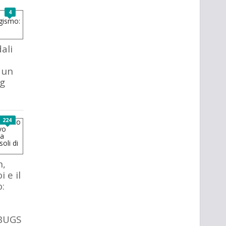
4
ali
 un
g
224
n,
i e il
:
 BUGS