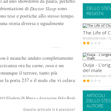
ino ad uno showdown da paura, perfetto
mbientazioni di
sono
Doctor Sleep
DELLO STE
REGISTA
ono tese e poetiche allo stesso tempo.
una storia diversa e ugualmente
The Life of 
RECENSIONI FILM / 15
 non è neanche andato completamente
Ouija - L'ori
uccicanza ora ha carne, ossa e un
del male
omunque il terrore, tanto più
RECENSIONI FILM / 27
 la porta 237 e il male che vi celava
ARTICOLI
 ©2019 Elisabetta Di Minico e Associazione Delos Books
DELLO STE
AUTORE
Questo articolo ti è piaciuto?