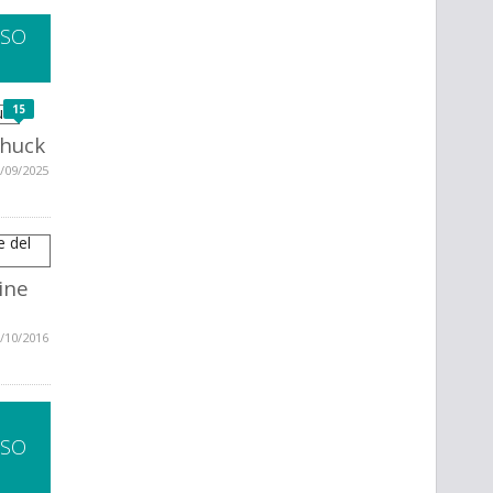
SSO
15
Chuck
/09/2025
gine
/10/2016
SSO