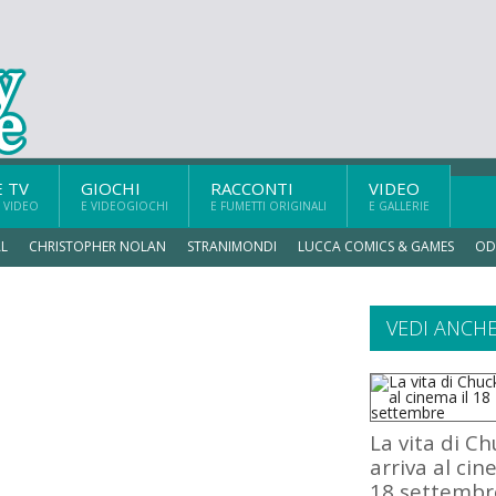
E TV
GIOCHI
RACCONTI
VIDEO
 VIDEO
E VIDEOGIOCHI
E FUMETTI ORIGINALI
E GALLERIE
L
CHRISTOPHER NOLAN
STRANIMONDI
LUCCA COMICS & GAMES
OD
VEDI ANCH
La vita di Ch
arriva al cin
18 settembr