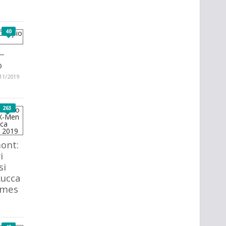
40
–
o
11/2019
263
ont:
i
si
Lucca
ames