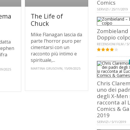
Comics
SERVIZI / 25/11/2019
nema
The Life of
Chuck
Zombieland 
Mike Flanagan lascia da
Doppio colp
parte l’horror puro per
datta
RECENSIONI FILM / 5/
cimentarsi con un
Stephen
racconto più intimo e
ifra
spirituale,...
MARTINA GRUSOVIN, 15/09/2025
09/2025
Chris Clarem
uno dei padr
degli X-Men 
racconta al 
Comics & G
2019
SERVIZI / 5/11/2019