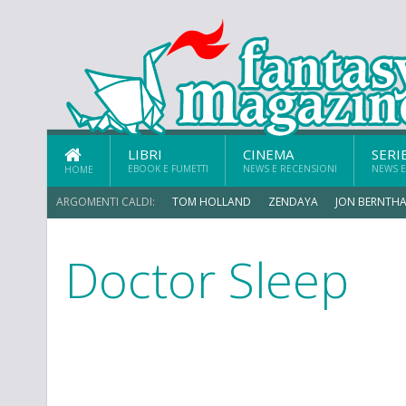
LIBRI
CINEMA
SERI
EBOOK E FUMETTI
NEWS E RECENSIONI
NEWS E
HOME
ARGOMENTI CALDI:
TOM HOLLAND
ZENDAYA
JON BERNTHA
Doctor Sleep