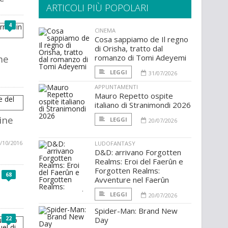
ARTICOLI PIÙ POPOLARI
4
CINEMA
Cosa sappiamo de Il regno
p
di Orisha, tratto dal
me
romanzo di Tomi Adeyemi
LEGGI
31/07/2026
APPUNTAMENTI
Mauro Repetto ospite
italiano di Stranimondi 2026
gine
LEGGI
20/07/2026
/10/2016
LUDOFANTASY
D&D: arrivano Forgotten
Realms: Eroi del Faerûn e
Forgotten Realms:
68
Avventure nel Faerûn
p
LEGGI
20/07/2026
Spider-Man: Brand New
22
Day