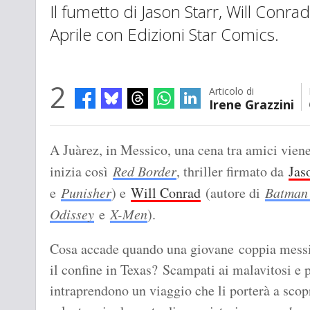
Il fumetto di Jason Starr, Will Conrad
Aprile con Edizioni Star Comics.
2
Articolo di
Irene Grazzini
A Juàrez, in Messico, una cena tra amici viene
inizia così
Red Border
, thriller firmato da
Jas
e
Punisher
) e
Will Conrad
(autore di
Batman
Odissey
e
X-Men
).
Cosa accade quando una giovane coppia messica
il confine in Texas? Scampati ai malavitosi e p
intraprendono un viaggio che li porterà a scopr