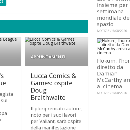
cs
insieme per 
settimana
mondiale de
spazio
NOTIZIE / 5/08/2026
APPUNTAMENTI
Hokum, l'hor
diretto da
Damian
's
Lucca Comics &
McCarthy ar
gue
Games: ospite
al cinema
Doug
NOTIZIE / 5/08/2026
regista
Braithwaite
 sul
C
Il pluripremiato autore,
ppa
noto per i suoi lavori
o
per Valiant, sarà ospite
della manifestazione