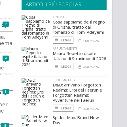
i
ARTICOLI PIÙ POPOLARI
CINEMA
Cosa sappiamo de Il regno
7
di Orisha, tratto dal
romanzo di Tomi Adeyemi
ue,
LEGGI
31/07/2026
inema
APPUNTAMENTI
Mauro Repetto ospite
italiano di Stranimondi 2026
4
ue
LEGGI
20/07/2026
/11/2017
LUDOFANTASY
D&D: arrivano Forgotten
Realms: Eroi del Faerûn e
3
Forgotten Realms:
Avventure nel Faerûn
 per
LEGGI
20/07/2026
ue
Spider-Man: Brand New
Day
15