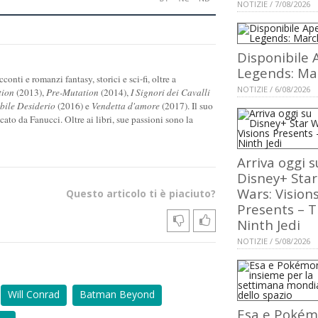
NOTIZIE / 7/08/2026
Disponibile 
Legends: Ma
onti e romanzi fantasy, storici e sci-fi, oltre a
NOTIZIE / 6/08/2026
tion
(2013),
Pre-Mutation
(2014),
I Signori dei Cavalli
ile Desiderio
(2016) e
Vendetta d'amore
(2017). Il suo
icato da Fanucci. Oltre ai libri, sue passioni sono la
Arriva oggi s
Disney+ Star
Wars: Vision
Questo articolo ti è piaciuto?
Presents – 
Ninth Jedi
NOTIZIE / 5/08/2026
Will Conrad
Batman Beyond
Esa e Poké