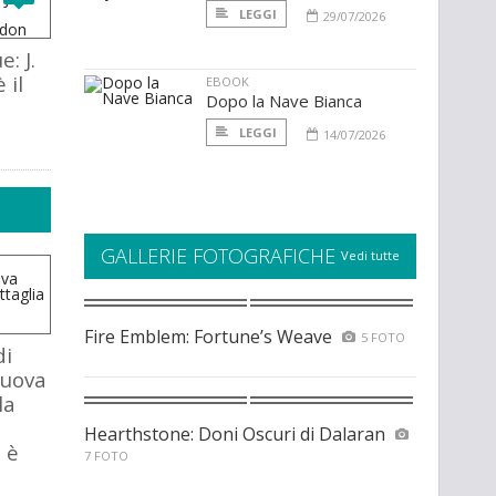
LEGGI
29/07/2026
: J.
 il
EBOOK
Dopo la Nave Bianca
LEGGI
14/07/2026
GALLERIE FOTOGRAFICHE
Vedi tutte
Fire Emblem: Fortune’s Weave
5 FOTO
di
nuova
la
Hearthstone: Doni Oscuri di Dalaran
 è
7 FOTO