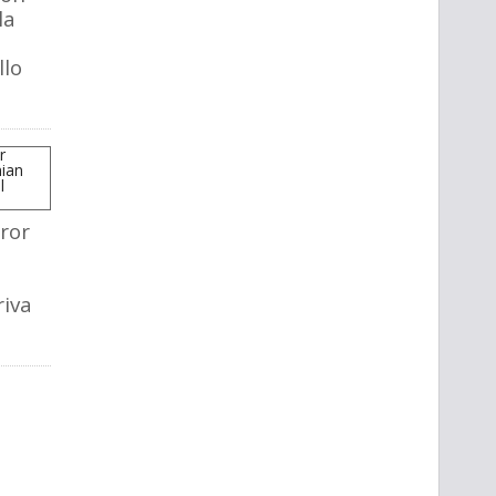
la
llo
ror
riva