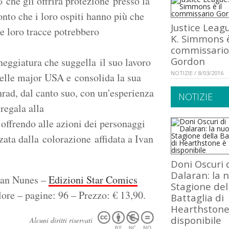
che gli offrirà protezione presso la
o
onto che i loro ospiti hanno più che
Justice League
le loro tracce potrebbero
K. Simmons è
commissario
Gordon
neggiatura che suggella il suo lavoro
NOTIZIE / 8/03/2016
 delle major USA e consolida la sua
nrad, dal canto suo, con un'esperienza
NOTIZIE
regala alla
 offrendo alle azioni dei personaggi
ata dalla colorazione affidata a Ivan
Doni Oscuri 
Dalaran: la 
Ivan Nunes –
Edizioni Star Comics
Stagione del
ore – pagine: 96 – Prezzo: € 13,90.
Battaglia di
Hearthstone
disponibile
Alcuni diritti riservati