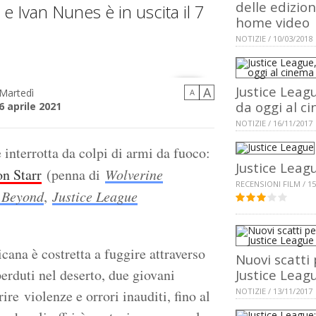
delle edizion
 e Ivan Nunes è in uscita il 7
home video
NOTIZIE / 10/03/2018
Justice Leag
A
Martedì
A
da oggi al c
6 aprile 2021
NOTIZIE / 16/11/2017
 interrotta da colpi di armi da fuoco:
Justice Leag
on Starr
(penna di
Wolverine
RECENSIONI FILM / 15
 Beyond
,
Justice League
na è costretta a fuggire attraverso
Nuovi scatti
erduti nel deserto, due giovani
Justice Leag
NOTIZIE / 13/11/2017
ire violenze e orrori inauditi, fino al