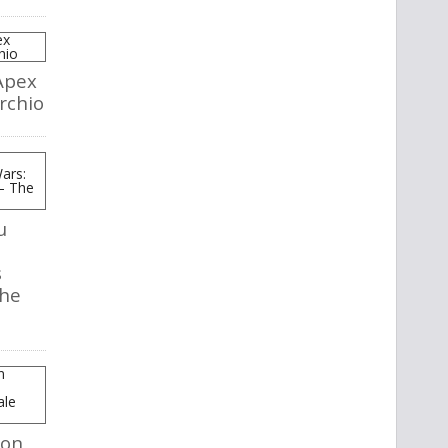
Apex
rchio
u
s
The
mon