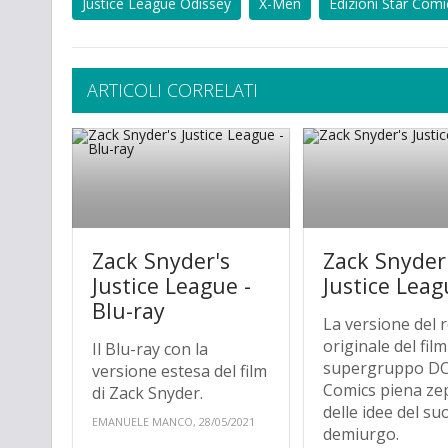
Justice League Odissey
X-Men
Edizioni Star Comi
ARTICOLI CORRELATI
Zack Snyder's
Zack Snyder
Justice League -
Justice Lea
Blu-ray
La versione del 
originale del film
Il Blu-ray con la
supergruppo D
versione estesa del film
Comics piena ze
di Zack Snyder.
delle idee del su
EMANUELE MANCO, 28/05/2021
demiurgo.