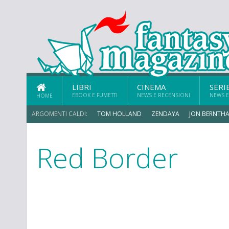
LIBRI
CINEMA
SERI
EBOOK E FUMETTI
NEWS E RECENSIONI
NEWS E
HOME
ARGOMENTI CALDI:
TOM HOLLAND
ZENDAYA
JON BERNTHA
Red Border
CHRIS MCKENNA