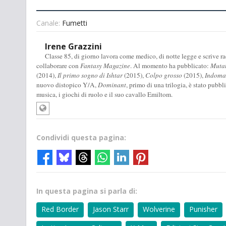
Canale:
Fumetti
Irene Grazzini
Classe 85, di giorno lavora come medico, di notte legge e scrive racc
collaborare con
Fantasy Magazine
. Al momento ha pubblicato:
Muta
(2014),
Il primo sogno di Ishtar
(2015),
Colpo grosso
(2015),
Indomab
nuovo distopico Y/A,
Dominant
, primo di una trilogia, è stato pubbl
musica, i giochi di ruolo e il suo cavallo Emiltom.
Condividi questa pagina:
In questa pagina si parla di:
Red Border
Jason Starr
Wolverine
Punisher