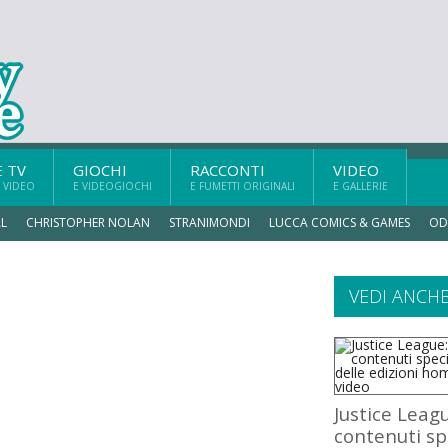
E TV
GIOCHI
RACCONTI
VIDEO
 VIDEO
E VIDEOGIOCHI
E FUMETTI ORIGINALI
E GALLERIE
L
CHRISTOPHER NOLAN
STRANIMONDI
LUCCA COMICS & GAMES
OD
VEDI ANCH
Justice Leagu
contenuti sp