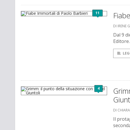
11
Fiabe
DI IRENE 
Dal 9 di
Editore.
LEG
4
Grimm
Giunt
DI CHIAR
Il prota
seconda