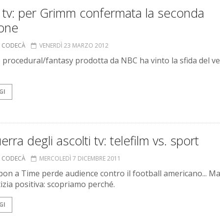
 tv: per Grimm confermata la seconda
ione
A CODECÀ
VENERDÌ 23 MARZO 2012
e procedural/fantasy prodotta da NBC ha vinto la sfida del v
GI
erra degli ascolti tv: telefilm vs. sport
A CODECÀ
MERCOLEDÌ 7 DICEMBRE 2011
on a Time perde audience contro il football americano... Ma
izia positiva: scopriamo perché.
GI