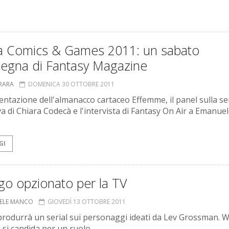
a Comics & Games 2011: un sabato
nsegna di Fantasy Magazine
RRARA
DOMENICA 30 OTTOBRE 2011
entazione dell'almanacco cartaceo Effemme, il panel sulla ser
va di Chiara Codecà e l'intervista di Fantasy On Air a Emanue
GI
go opzionato per la TV
ELE MANCO
GIOVEDÌ 13 OTTOBRE 2011
produrrà un serial sui personaggi ideati da Lev Grossman. W
si candida per un ruolo.