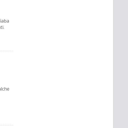
fiaba
ti.
alche