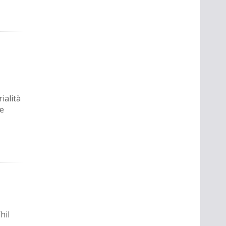
ialità
le
hil