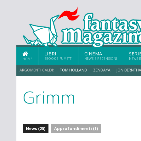
LIBRI
CINEMA
SERI
EBOOK E FUMETTI
NEWS E RECENSIONI
NEWS E
HOME
ARGOMENTI CALDI:
TOM HOLLAND
ZENDAYA
JON BERNTHA
Grimm
ERIK SOMMERS
News (25)
Approfondimenti (1)