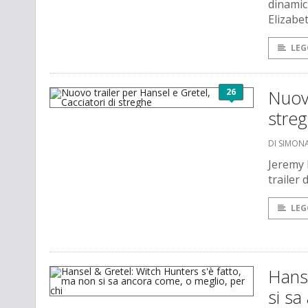
dinamic
Elizabe
LEG
26
Nuovo
stre
DI SIMONA
Jeremy 
trailer
LEG
Hanse
si sa