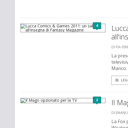
4
Lucc
all'i
DI PIA FE
La pres
televisi
Manco.
LEG
2
Il Ma
DI EMANU
La Fox 
Weaton 