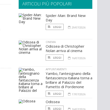
ARTICOLI PIÙ POPOLARI
Spider-Man: Brand New
Day
LEGGI
29/07/2026
i
CINEMA
Odissea di Christopher
Nolan arriva al cinema
LEGGI
16/07/2026
APPUNTAMENTI
Yambo, l’antesignano della
fantascienza italiana torna a
brillare al Palazzo del
Fumetto di Pordenone
LEGGI
17/07/2026
Odissea
LEGGI
16/07/2026