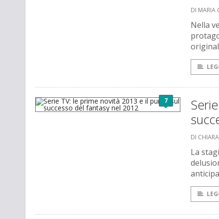
DI MARIA 
Nella v
protago
original
LEG
7
Serie
succe
DI CHIAR
La stag
delusio
anticip
LEG