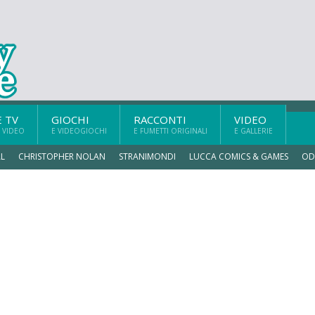
E TV
GIOCHI
RACCONTI
VIDEO
 VIDEO
E VIDEOGIOCHI
E FUMETTI ORIGINALI
E GALLERIE
L
CHRISTOPHER NOLAN
STRANIMONDI
LUCCA COMICS & GAMES
OD