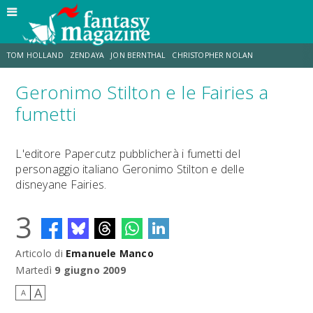
TOM HOLLAND
ZENDAYA
JON BERNTHAL
CHRISTOPHER NOLAN
Geronimo Stilton e le Fairies a
STRANIMONDI
LUCCA COMICS & GAMES
ODISSEA
CHRIS MCKENNA
fumetti
DESTIN DANIEL CRETTON
ERIK SOMMERS
L'editore Papercutz pubblicherà i fumetti del
personaggio italiano Geronimo Stilton e delle
disneyane Fairies.
3
Articolo di
Emanuele Manco
Martedì
9 giugno 2009
A
A