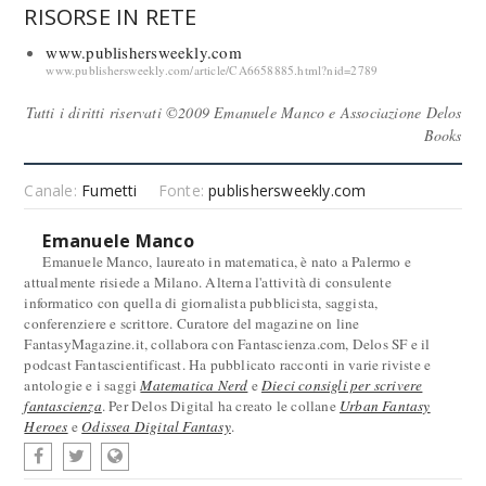
RISORSE IN RETE
www.publishersweekly.com
www.publishersweekly.com/article/CA6658885.html?nid=2789
Tutti i diritti riservati ©2009 Emanuele Manco e Associazione Delos
Books
Canale:
Fumetti
Fonte:
publishersweekly.com
Emanuele Manco
Emanuele Manco, laureato in matematica, è nato a Palermo e
attualmente risiede a Milano. Alterna l'attività di consulente
informatico con quella di giornalista pubblicista, saggista,
conferenziere e scrittore. Curatore del magazine on line
FantasyMagazine.it, collabora con Fantascienza.com, Delos SF e il
podcast Fantascientificast. Ha pubblicato racconti in varie riviste e
antologie e i saggi
Matematica Nerd
e
Dieci consigli per scrivere
fantascienza
. Per Delos Digital ha creato le collane
Urban Fantasy
Heroes
e
Odissea Digital Fantasy
.