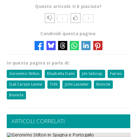
Questo articolo ti è piaciuto?
1
3
Condividi questa pagina:
In questa pagina si parla di:
Geronimo Stilton
Elisabetta Dami
Jim Salicrup
Fairies
Gail Carson Levine
Trilli
John Lasseter
Bionicle
Bionicle
ARTICOLI CORRELATI