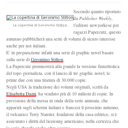
Secondo quanto riportato
da
Publisher Weekly
,
l'editore newyorkese per
La copertina di Geronimo Stilton
ragazzi Papercutz, questo
autunno pubblicherà una serie di volumi di sicuro interesse
anche per noi italiani.
E' in preparazione infatti una serie di graphic novel basate
sulla serie di
Geronimo Stilton
.
La Papercutz promuoverà alla grande la versione fumettistica
del topo giornalista, con il lancio di tre graphic novel; le
prime due con una tiratura di 30.000 copie.
Negli USA la traduzione dei volumi originali, scritti da
Elisabetta Dami
, ha venduto più di 10 milioni di copie. In
previsione della messa in onda della serie animata, che
apparirà sugli schermi italiani e francesi il prossimo autunno,
il vulcanico Terry Nantier, fondatore della casa editrice, si è
assicurato i diritti del licensing americano, nella certezza che
la serie sbarchi anche oltre oceano.