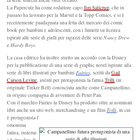
La Papercutz ha come redattore capo
Jim Salicrup
, che in
passato ha lavorato per la Marvel e la Topp Comics, e si è
recentemente guadagnata una fetta del mercato dei comic
book per bambini e adolescenti, con i fumetti su licenza
ispirati alle serie di gialli per ragazzi delle serie
Nancy Drew
e
Hardy Boys
.
La casa editrice ha inoltre stretto un accordo con la Disney
per la pubblicazione di una serie di graphic novel ispirate alla
serie di libri illustrati per bambini
Fairies
, scritti da
Gail
Carson Levine
, aventi per protagonista la fatina
Trilli
(in
originale Tinker Bell) conosciuta anche come Campanellino,
in origine compagna di avventure di Peter Pan.
Con il marchio Fairies la Disney ha prodotto oltre ai nominati
libri anche un sito web, merchandising e un film
Trilli
, in cui
è protagonista l'
omonima
fatina, insieme
ad altre fate di