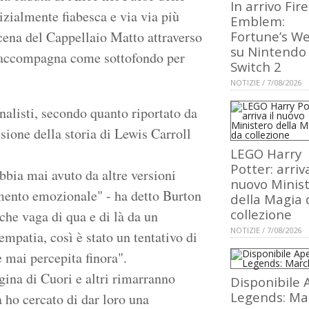
In arrivo Fire
nizialmente fiabesca e via via più
Emblem:
 scena del Cappellaio Matto attraverso
Fortune’s W
su Nintendo
ci accompagna come sottofondo per
Switch 2
NOTIZIE / 7/08/2026
rnalisti, secondo quanto riportato da
sione della storia di Lewis Carroll
LEGO Harry
Potter: arriva
bbia mai avuto da altre versioni
nuovo Minis
mento emozionale" - ha detto Burton
della Magia 
collezione
che vaga di qua e di là da un
NOTIZIE / 7/08/2026
empatia, così è stato un tentativo di
 mai percepita finora".
gina di Cuori e altri rimarranno
Disponibile 
Legends: Ma
 ho cercato di dar loro una