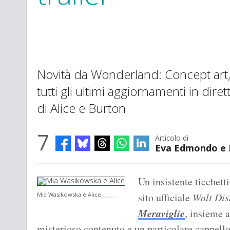
Novità da Wonderland: Concept art, 
tutti gli ultimi aggiornamenti in dire
di Alice e Burton
7
Articolo di
Eva Edmondo e P
Un insistente ticchett
Mia Wasikowska è Alice
sito ufficiale
Walt Dis
Meraviglie
, insieme a
misterioso contenuto e un particolare cappello