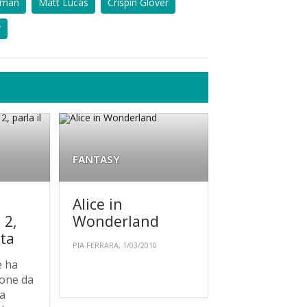
kman
Matt Lucas
Crispin Glover
y
FANTASY
Alice in
 2,
Wonderland
sta
PIA FERRARA, 1/03/2010
e ha
mone da
la