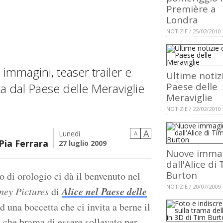
Première a
Londra
NOTIZIE / 25/02/2010
immagini, teaser trailer e
Ultime notiz
tta dal Paese delle Meraviglie
Paese delle
Meraviglie
NOTIZIE / 22/02/2010
A
Lunedì
A
ia Ferrara
27 luglio 2009
Nuove imma
dall'Alice di
Burton
io di orologio ci dà il benvenuto nel
NOTIZIE / 20/07/2009
Alice nel Paese delle
ney Pictures
di
d una boccetta che ci invita a berne il
 che brama di essere sollevato per