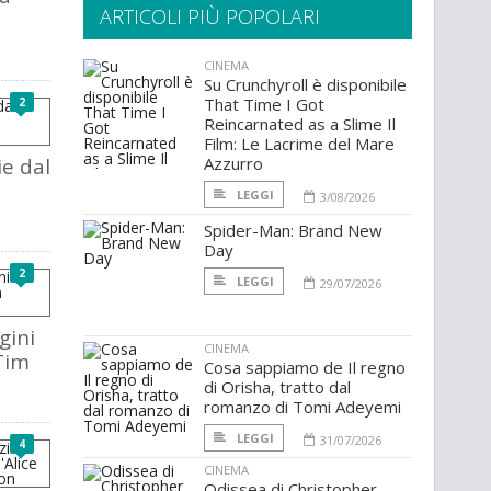
ARTICOLI PIÙ POPOLARI
CINEMA
Su Crunchyroll è disponibile
That Time I Got
2
Reincarnated as a Slime Il
Film: Le Lacrime del Mare
ie dal
Azzurro
LEGGI
3/08/2026
Spider-Man: Brand New
Day
2
LEGGI
29/07/2026
gini
CINEMA
 Tim
Cosa sappiamo de Il regno
di Orisha, tratto dal
romanzo di Tomi Adeyemi
LEGGI
31/07/2026
4
CINEMA
Odissea di Christopher