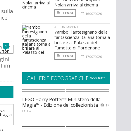
Nolan arriva al cinema
 sulla
LEGGI
16/07/2026
ice
APPUNTAMENTI
Yambo, l’antesignano della
fantascienza italiana torna a
brillare al Palazzo del
1
Fumetto di Pordenone
LEGGI
17/07/2026
gini
i Tim
GALLERIE FOTOGRAFICHE
Vedi tutte
LEGO Harry Potter™ Ministero della
Magia™ - Edizione del collezionista
17
FOTO
di