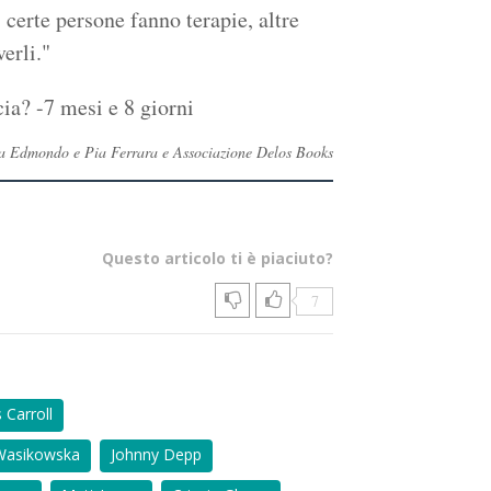
 certe persone fanno terapie, altre
erli."
cia? -7 mesi e 8 giorni
 Eva Edmondo e Pia Ferrara e Associazione Delos Books
Questo articolo ti è piaciuto?
7
 Carroll
Wasikowska
Johnny Depp