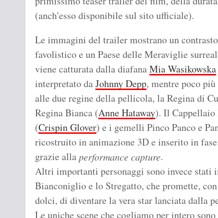
primissimo teaser trailer del film, della dura
(anch'esso disponibile sul sito ufficiale).
Le immagini del trailer mostrano un contrasto 
favolistico e un Paese delle Meraviglie surreal
viene catturata dalla diafana
Mia Wasikowska
interpretato da
Johnny Depp
, mentre poco più
alle due regine della pellicola, la Regina di Cu
Regina Bianca (
Anne Hataway
). Il Cappellaio
(
Crispin Glover
) e i gemelli Pinco Panco e Pa
ricostruito in animazione 3D e inserito in fase
grazie alla
.
performance capture
Altri importanti personaggi sono invece stati i
Bianconiglio e lo Stregatto, che promette, con 
dolci, di diventare la vera star lanciata dalla p
Le uniche scene che cogliamo per intero sono l