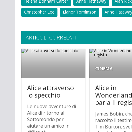
Helena Bonham Carter
Anne Hathaway
Alan Ric
Christopher Lee
Elanor Tomlinson
Anne Hatawa
ARTICOLI CORRELATI
CINEMA
Alice attraverso
Alice in
lo specchio
Wonderland
parla il regi
Le nuove avventure di
Alice di ritorno al
James Bobin, ch
Sottomondo per
raccolto il testi
aiutare un amico in
Tim Burton, sve