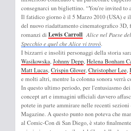
consegnarci un bigliettino. “You're invited to 
Il fatidico giorno è il 5 Marzo 2010 (USA) e il
del nuovo riadattamento cinematografico 3D, 
Lewis Carroll
romanzi di
Alice nel Paese de
Specchio e quel che Alice vi trovò
.
I bizzarri e insoliti personaggi della storia sa
Wasikowska
,
Johnny Depp
,
Helena Bonham Ca
Matt Lucas
,
Crispin Glover
,
Christopher Lee
,
e molti altri, mentre la colonna sonora verrà
In questo ultimo periodo, per l'entusiasmo dei
concept art e immagini ufficiali davvero affas
potete in parte ammirare nelle recenti sezioni 
Magazine. A questo punto non poteva che manca
al Comic-Con di San Diego, è stato finalmente