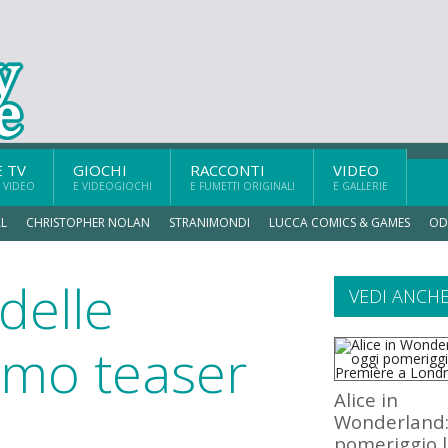
E TV
GIOCHI
RACCONTI
VIDEO
 VIDEO
E VIDEOGIOCHI
E FUMETTI ORIGINALI
E GALLERIE
L
CHRISTOPHER NOLAN
STRANIMONDI
LUCCA COMICS & GAMES
OD
delle
VEDI ANCH
rimo teaser
Alice in
Wonderland:
pomeriggio 