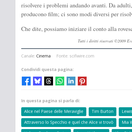
risolvere i problemi andando avanti. Da adulti,
producono film; ci sono modi diversi per risolv
Che dite, possiamo iniziare il conto alla roves
Tutti i diritti riservati ©2009
Canale:
Cinema
Fonte: scifiwire.com
Condividi questa pagina:
In questa pagina si parla di:
Alice nel Paese delle Meraviglie
Tim Burton
Lewis
Attraverso lo Specchio e quel che Alice vi trovò
Mia 