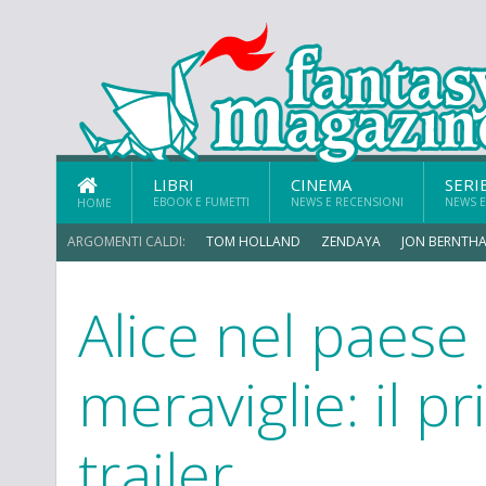
LIBRI
CINEMA
SERI
EBOOK E FUMETTI
NEWS E RECENSIONI
NEWS E
HOME
ARGOMENTI CALDI:
TOM HOLLAND
ZENDAYA
JON BERNTHA
Alice nel paese 
ERIK SOMMERS
meraviglie: il p
trailer