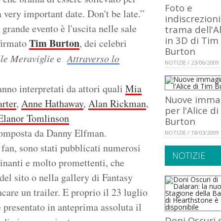
Foto e
a very important date. Don't be late.”
indiscrezioni
 grande evento è l'uscita nelle sale
trama dell'Al
in 3D di Tim
Tim Burton
firmato
, dei celebri
Burton
lle Meraviglie
e
Attraverso lo
NOTIZIE / 23/06/2009
ranno interpretati da attori quali
Mia
Nuove imma
rter
,
Anne Hathaway
,
Alan Rickman
,
per l'Alice d
Elanor Tomlinson
Burton
 composta da Danny Elfman.
NOTIZIE / 18/03/2009
 fan, sono stati pubblicati numerosi
NOTIZIE
cinanti e molto promettenti, che
del sito o nella gallery di Fantasy
re un trailer. E proprio il 23 luglio
 presentato in anteprima assoluta il
Doni Oscuri 