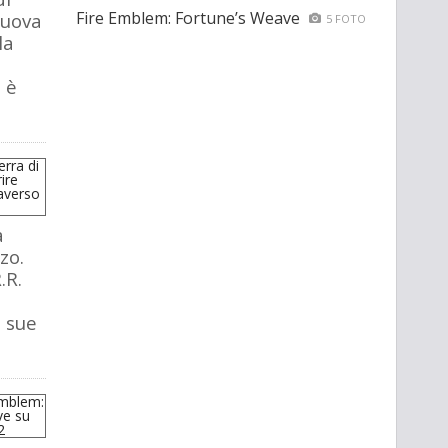
Fire Emblem: Fortune’s Weave
nuova
5 FOTO
la
 è
a
zo.
.R.
e sue