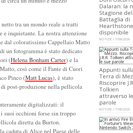
ta di circa un minuto e mezzo
Dalaran: la 
Stagione del
Battaglia di
netto tra un mondo reale a tratti
Hearthstone
disponibile
e e inquietante. La nostra attenzione
NOTIZIE / 7/08/2026
e dal coloratissimo Cappellaio Matto
 di un fotogramma è stato dedicato
ori (
Helena Bonham Carter
) e la
 Matto, così come il Fante di Cuori
Appunti sull
Terra di Mez
nco Pinco (
Matt Lucas
), è stato
Riscoprire J.R
 di post-produzione nella pellicola
Tolkien
attraverso l
parole
nteramente digitalizzati: il
NOTIZIE / 7/08/2026
i suoi occhioni forse sin troppo
ellicola diretta da Burton.
a caduta di Alice nel Paese delle