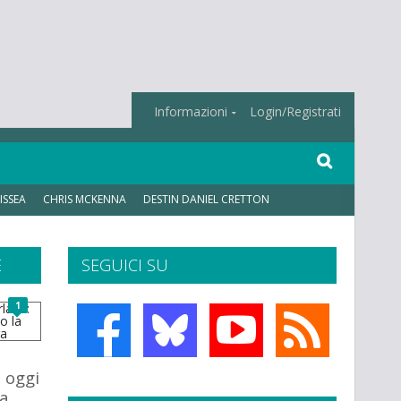
Informazioni
Login/Registrati
ISSEA
CHRIS MCKENNA
DESTIN DANIEL CRETTON
E
SEGUICI SU
1
 oggi
la