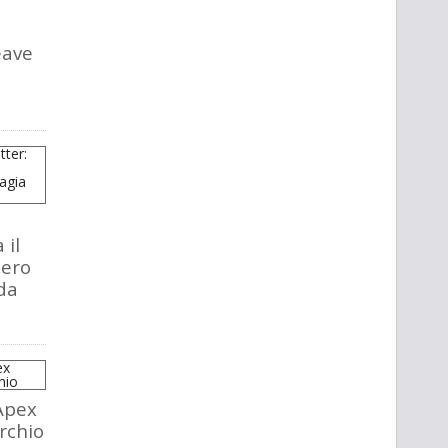
eave
 il
tero
da
Apex
rchio