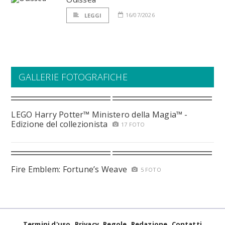
16/07/2026
LEGGI
GALLERIE FOTOGRAFICHE
LEGO Harry Potter™ Ministero della Magia™ -
Edizione del collezionista
17 FOTO
Fire Emblem: Fortune’s Weave
5 FOTO
Termini d'uso
Privacy
Regole
Redazione
Contatti