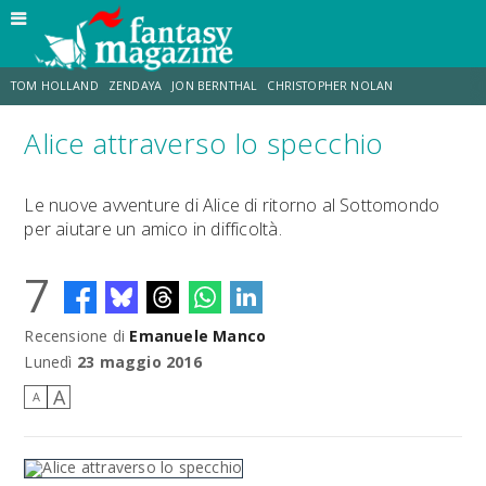
TOM HOLLAND
ZENDAYA
JON BERNTHAL
CHRISTOPHER NOLAN
Alice attraverso lo specchio
STRANIMONDI
LUCCA COMICS & GAMES
ODISSEA
TRAMELL TILLMAN
Le nuove avventure di Alice di ritorno al Sottomondo
per aiutare un amico in difficoltà.
CHRIS MCKENNA
ERIK SOMMERS
7
Recensione di
Emanuele Manco
Lunedì
23 maggio 2016
A
A