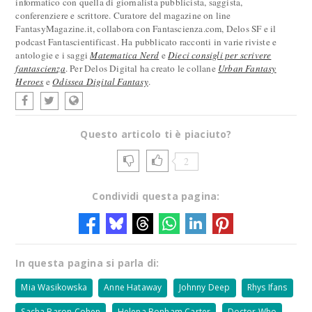
informatico con quella di giornalista pubblicista, saggista,
conferenziere e scrittore. Curatore del magazine on line
FantasyMagazine.it, collabora con Fantascienza.com, Delos SF e il
podcast Fantascientificast. Ha pubblicato racconti in varie riviste e
antologie e i saggi
Matematica Nerd
e
Dieci consigli per scrivere
fantascienza
. Per Delos Digital ha creato le collane
Urban Fantasy
Heroes
e
Odissea Digital Fantasy
.
Questo articolo ti è piaciuto?
2
Condividi questa pagina:
In questa pagina si parla di:
Mia Wasikowska
Anne Hataway
Johnny Deep
Rhys Ifans
Sacha Baron Cohen
Helena Bonham Carter
Doctor Who