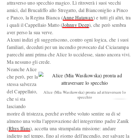
attraverso uno specchio magico. Lì ritroverà i suoi vecchi
amici, dal Brucaliffo allo Stregatto, dal Bianconiglio a Pinco
e Panco, la Regina Bianca (
Anne Hataway
) e tutti gli altri, tra
i quali il Cappellaio Matto (
Johnny Deep
), che però sembra
aver perso la sua verve.
Alcuni indizi gli suggeriscono, contro ogni logica, che i suoi
familiari, deceduti per un incendio provocato dal Ciciarampa
parecchi anni prima che Alice lo uccidesse, siano ancora vivi.
Ma nessuno gli crede.
Neanche Alice
che però, per la
stessa salvezza
del Cappellaio,
Alice (Mia Wasikowska) pronta ad attraversare lo
specchio
che si sta
lasciando
morire di tristezza, perché avrebbe voluto sentire su di sé
almeno una volta l'approvazione del integerrimo padre Zanik
(
Rhys Ifans
), accetta una strampalata missione: andare
indietro nel tempo, fino al giorno dell'incendio, per salvare la