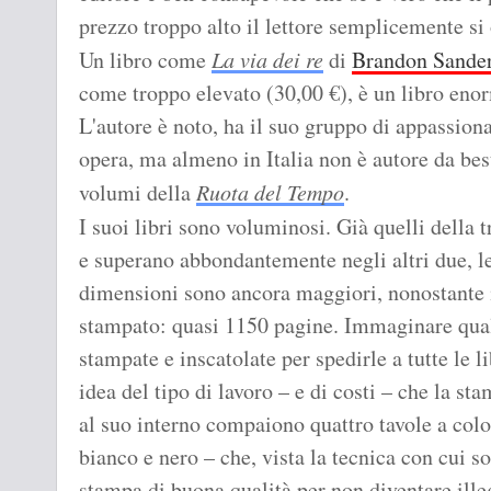
prezzo troppo alto il lettore semplicemente si 
Un libro come
La via dei re
di
Brandon Sande
come troppo elevato (30,00 €), è un libro eno
L'autore è noto, ha il suo gruppo di appassiona
opera, ma almeno in Italia non è autore da best
volumi della
Ruota del Tempo
.
I suoi libri sono voluminosi. Già quelli della 
e superano abbondantemente negli altri due, 
dimensioni sono ancora maggiori, nonostante i 
stampato: quasi 1150 pagine. Immaginare qual
stampate e inscatolate per spedirle a tutte le l
idea del tipo di lavoro – e di costi – che la st
al suo interno compaiono quattro tavole a color
bianco e nero – che, vista la tecnica con cui s
stampa di buona qualità per non diventare illeg