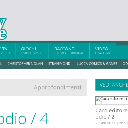
E TV
GIOCHI
RACCONTI
VIDEO
 VIDEO
E VIDEOGIOCHI
E FUMETTI ORIGINALI
E GALLERIE
L
CHRISTOPHER NOLAN
STRANIMONDI
LUCCA COMICS & GAMES
OD
VEDI ANCH
Approfondimenti
Caro editore 
odio / 4
odio / 2
RUBRICHE / 10/09/20