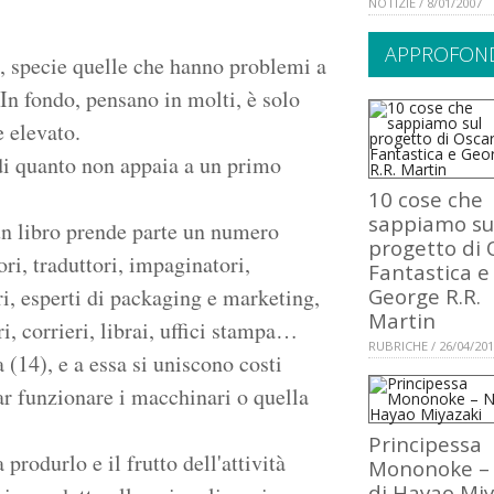
NOTIZIE / 8/01/2007
APPROFOND
e, specie quelle che hanno problemi a
. In fondo, pensano in molti, è solo
e elevato.
di quanto non appaia a un primo
10 cose che
sappiamo su
un libro prende parte un numero
progetto di 
ori, traduttori, impaginatori,
Fantastica e
ori, esperti di packaging e marketing,
George R.R.
Martin
i, corrieri, librai, uffici stampa…
RUBRICHE / 26/04/20
a (14), e a essa si uniscono costi
far funzionare i macchinari o quella
Principessa
produrlo e il frutto dell'attività
Mononoke –
di Hayao Miy