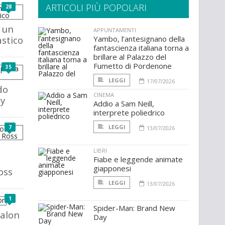
ARTICOLI PIÙ POPOLARI
28
i un
APPUNTAMENTI
stico
Yambo, l’antesignano della
fantascienza italiana torna a
brillare al Palazzo del
Fumetto di Pordenone
35
LEGGI
17/07/2026
do
CINEMA
sy
Addio a Sam Neill,
interprete poliedrico
LEGGI
7
13/07/2026
LIBRI
Fiabe e leggende animate
giapponesi
oss
LEGGI
13/07/2026
1
Spider-Man: Brand New
valon
Day