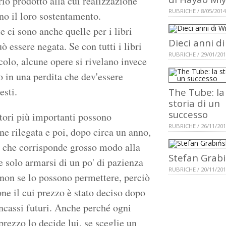
rio prodotto alla cui realizzazione
RUBRICHE / 8/05/2014
no il loro sostentamento.
e ci sono anche quelle per i libri
Dieci anni d
 essere negata. Se con tutti i libri
RUBRICHE / 29/01/20
colo, alcune opere si rivelano invece
o in una perdita che dev'essere
esti.
The Tube: la
storia di un
successo
ditori più importanti possono
RUBRICHE / 26/11/20
one rilegata e poi, dopo circa un anno,
o che corrisponde grosso modo alla
Stefan Grabi
ve solo armarsi di un po' di pazienza
RUBRICHE / 20/11/20
 non se lo possono permettere, perciò
one il cui prezzo è stato deciso dopo
 incassi futuri. Anche perché ogni
prezzo lo decide lui, se sceglie un