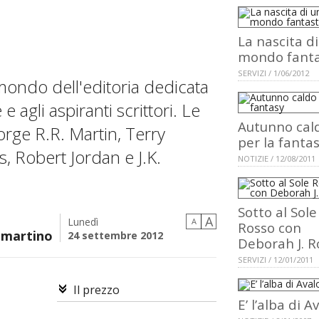
La nascita d
mondo fanta
SERVIZI / 1/06/2012
 mondo dell'editoria dedicata
 e agli aspiranti scrittori. Le
Autunno cal
ge R.R. Martin, Terry
per la fanta
s, Robert Jordan e J.K.
NOTIZIE / 12/08/2011
Sotto al Sole
A
Lunedì
A
Rosso con
mmartino
24 settembre 2012
Deborah J. R
SERVIZI / 12/01/2011
Il prezzo
E’ l’alba di A