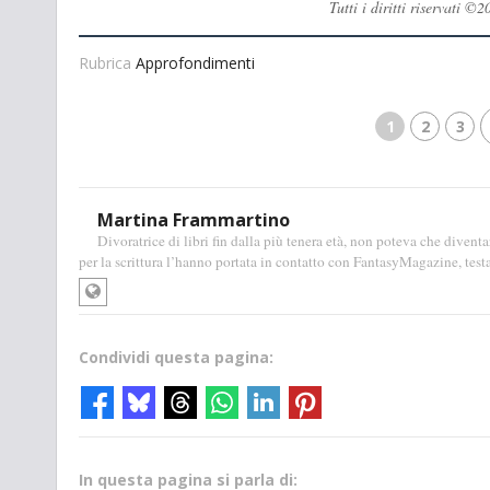
Tutti i diritti riservati
Rubrica
Approfondimenti
1
2
3
Martina Frammartino
Divoratrice di libri fin dalla più tenera età, non poteva che diventa
per la scrittura l’hanno portata in contatto con FantasyMagazine, test
Condividi questa pagina:
In questa pagina si parla di: