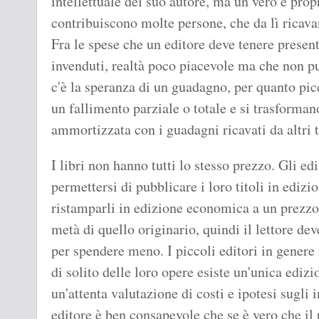
intellettuale del suo autore, ma un vero e prop
contribuiscono molte persone, che da lì ricava
Fra le spese che un editore deve tenere present
invenduti, realtà poco piacevole ma che non può
c'è la speranza di un guadagno, per quanto pic
un fallimento parziale o totale e si trasforman
ammortizzata con i guadagni ricavati da altri t
I libri non hanno tutti lo stesso prezzo. Gli e
permettersi di pubblicare i loro titoli in edizi
ristamparli in edizione economica a un prezz
metà di quello originario, quindi il lettore de
per spendere meno. I piccoli editori in genere
di solito delle loro opere esiste un'unica edizi
un'attenta valutazione di costi e ipotesi sugli
editore è ben consapevole che se è vero che il 