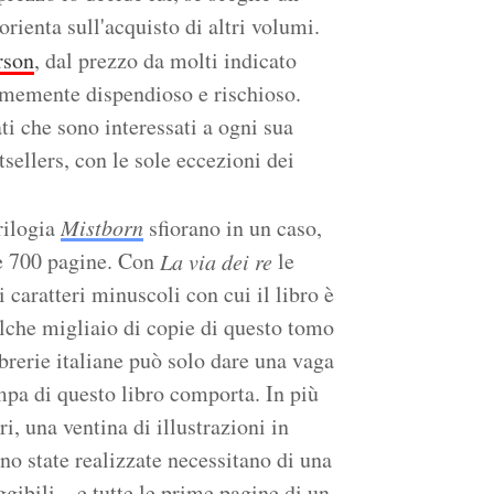
orienta sull'acquisto di altri volumi.
rson
, dal prezzo da molti indicato
rmemente dispendioso e rischioso.
ti che sono interessati a ogni sua
sellers, con le sole eccezioni dei
trilogia
Mistborn
sfiorano in un caso,
le 700 pagine. Con
le
La via dei re
caratteri minuscoli con cui il libro è
che migliaio di copie di questo tomo
ibrerie italiane può solo dare una vaga
ampa di questo libro comporta. In più
i, una ventina di illustrazioni in
ono state realizzate necessitano di una
gibili – e tutte le prime pagine di un