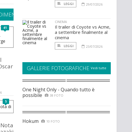
LEGGI
29/07/2026
IMENTI
CINEMA
Il trailer di Coyote vs Acme,
41
a settembre finalmente al
cinema
LEGGI
23/07/2026
l
Oscar
GALLERIE FOTOGRAFICHE
Vedi tutte
One Night Only - Quando tutto è
16
possibile
38 FOTO
5
Hokum
10 FOTO
 Nota
azaki