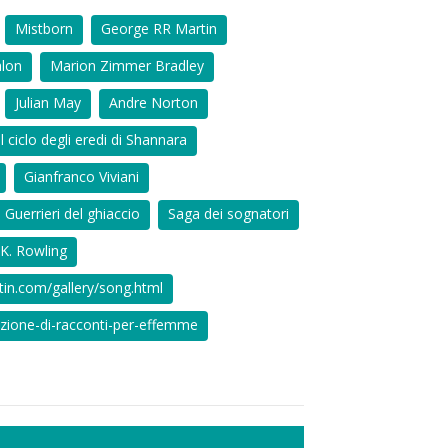
Mistborn
George RR Martin
alon
Marion Zimmer Bradley
Julian May
Andre Norton
Il ciclo degli eredi di Shannara
Gianfranco Viviani
Guerrieri del ghiaccio
Saga dei sognatori
JK. Rowling
tin.com/gallery/song.html
ezione-di-racconti-per-effemme