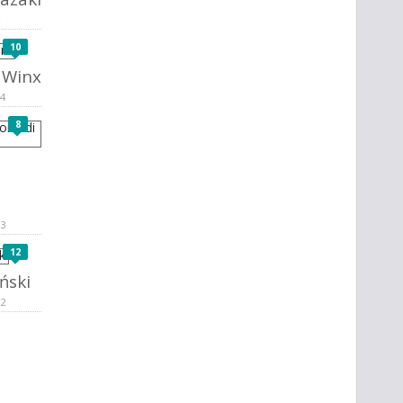
10
i Winx
14
8
13
12
ński
12