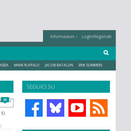
Informazioni
Login/Registrati
ISSEA
MARK RUFFALO
JACOB BATALON
ERIK SOMMERS
E
SEGUICI SU
25
ti
12