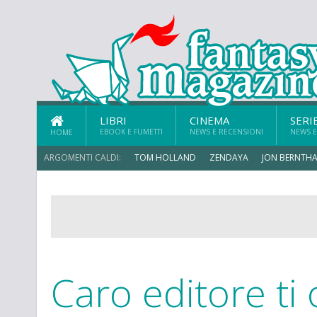
LIBRI
CINEMA
SERI
EBOOK E FUMETTI
NEWS E RECENSIONI
NEWS E
HOME
ARGOMENTI CALDI:
TOM HOLLAND
ZENDAYA
JON BERNTHA
Caro editore ti 