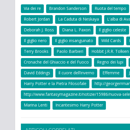
Via dei re
Brandon Sanderson
Ruota del tempo
Robert Jordan
La Caduta di Neskaya
L'alba di Av
Deborah J. Ross
Diana L. Paxon
Il giglio celeste
Il giglio nero
Il giglio insanguinato
Wild Cards
Terry Brooks
Paolo Barbieri
Hobbit J.R.R. Tolkien
Cronache del Ghiaccio e del Fuoco
Regno dei lupi
David Eddings
Il cuore dell’inverno
Effemme
Harry Potter e la Pietra Filosofale
http://georgerrmar
http://www.fantasymagazine.it/notizie/15986/nuova-sel
Marina Lenti
Incantesimo Harry Potter