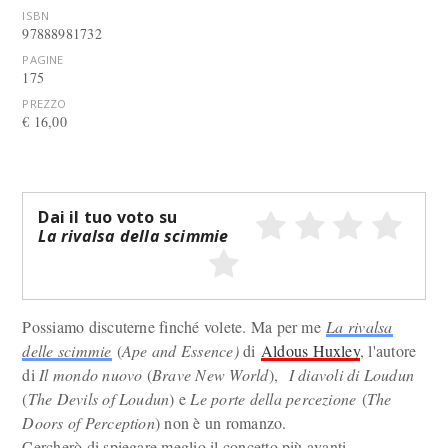
ISBN
97888981732
PAGINE
175
PREZZO
€ 16,00
Dai il tuo voto su
La rivalsa della scimmie
Possiamo discuterne finché volete. Ma per me
La rivalsa
delle scimmie
(
Ape and Essence)
di
Aldous Huxley
, l'autore
di
Il mondo nuovo
(
Brave New World
),
I diavoli di Loudun
(
The Devils of Loudun
) e
Le porte della percezione
(
The
Doors of Perception
) non è un romanzo.
Cercherò di spiegare meglio il concetto più avanti.