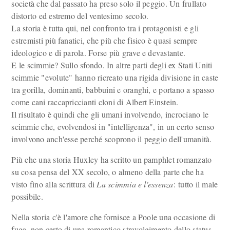
società che dal passato ha preso solo il peggio. Un frullato
distorto ed estremo del ventesimo secolo.
La storia è tutta qui, nel confronto tra i protagonisti e gli
estremisti più fanatici, che più che fisico è quasi sempre
ideologico e di parola. Forse più grave e devastante.
E le scimmie? Sullo sfondo. In altre parti degli ex Stati Uniti
scimmie "evolute" hanno ricreato una rigida divisione in caste
tra gorilla, dominanti, babbuini e oranghi, e portano a spasso
come cani raccapriccianti cloni di Albert Einstein.
Il risultato è quindi che gli umani involvendo, incrociano le
scimmie che, evolvendosi in "intelligenza", in un certo senso
involvono anch'esse perché scoprono il peggio dell'umanità.
Più che una storia Huxley ha scritto un pamphlet romanzato
su cosa pensa del XX secolo, o almeno della parte che ha
visto fino alla scrittura di
La scimmia e l'essenza
: tutto il male
possibile.
Nella storia c'è l'amore che fornisce a Poole una occasione di
fuga, non certo di una romantico stravolgimento dello status