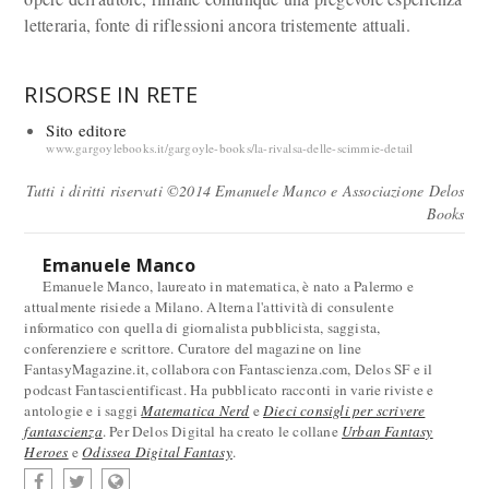
letteraria, fonte di riflessioni ancora tristemente attuali.
RISORSE IN RETE
Sito editore
www.gargoylebooks.it/gargoyle-books/la-rivalsa-delle-scimmie-detail
Tutti i diritti riservati ©2014 Emanuele Manco e Associazione Delos
Books
Emanuele Manco
Emanuele Manco, laureato in matematica, è nato a Palermo e
attualmente risiede a Milano. Alterna l'attività di consulente
informatico con quella di giornalista pubblicista, saggista,
conferenziere e scrittore. Curatore del magazine on line
FantasyMagazine.it, collabora con Fantascienza.com, Delos SF e il
podcast Fantascientificast. Ha pubblicato racconti in varie riviste e
antologie e i saggi
Matematica Nerd
e
Dieci consigli per scrivere
fantascienza
. Per Delos Digital ha creato le collane
Urban Fantasy
Heroes
e
Odissea Digital Fantasy
.