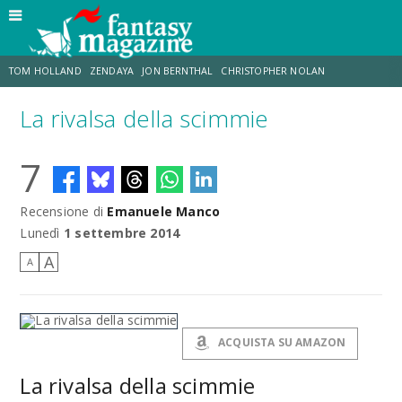
TOM HOLLAND
ZENDAYA
JON BERNTHAL
CHRISTOPHER NOLAN
La rivalsa della scimmie
STRANIMONDI
LUCCA COMICS & GAMES
ODISSEA
MARK RUFFALO
7
JACOB BATALON
ERIK SOMMERS
Recensione di
Emanuele Manco
Lunedì
1 settembre 2014
A
A
ACQUISTA SU AMAZON
La rivalsa della scimmie