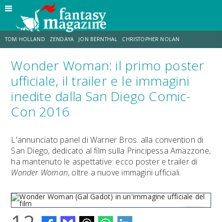
TOM HOLLAND
ZENDAYA
JON BERNTHAL
CHRISTOPHER NOLAN
Wonder Woman: il primo poster
STRANIMONDI
LUCCA COMICS & GAMES
ODISSEA
JACOB BATALON
ufficiale, il trailer e le immagini
inedite dalla San Diego Comic-
SPIDER-MAN: BRAND NEW DAY
MICHAEL MANDO
Con 2016
L'annunciato panel di Warner Bros. alla convention di
San Diego, dedicato al film sulla Principessa Amazzone,
ha mantenuto le aspettative: ecco poster e trailer di
Wonder Woman
, oltre a nuove immagini ufficiali.