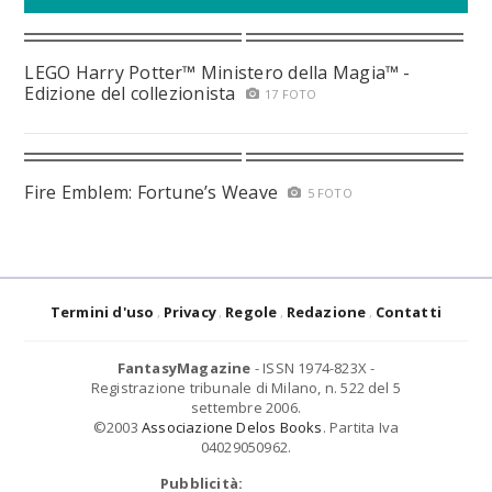
LEGO Harry Potter™ Ministero della Magia™ -
Edizione del collezionista
17 FOTO
Fire Emblem: Fortune’s Weave
5 FOTO
Termini d'uso
Privacy
Regole
Redazione
Contatti
FantasyMagazine
- ISSN 1974-823X -
Registrazione tribunale di Milano, n. 522 del 5
settembre 2006.
©2003
Associazione Delos Books
. Partita Iva
04029050962.
Pubblicità: