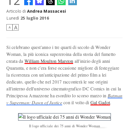
12
Articolo di
Andrea Massacesi
Wonder Woman (Gal Gadot) in un'immagine ufficiale del film
Lunedì
25 luglio 2016
A
A
Si celebrano quest'anno i tre quarti di secolo di Wonder
Woman, la più iconica supereroina della storia del fumetto
creata da
William Moulton Marston
all'inizio degli anni
Quaranta, e non c'era forse occasione migliore di festeggiare
la ricorrenza con un'anticipazione del primo film a lei
dedicato, quello che nel 2017 racconterà le sue origini
all'interno dell'universo cinematografico DC Comics in cui la
Principessa Amazzone ha esordito lo scorso marzo in
Batman
v Superman: Dawn of Justice
con il volto di
Gal Gadot
.
Il logo ufficiale dei 75 anni di Wonder Woman