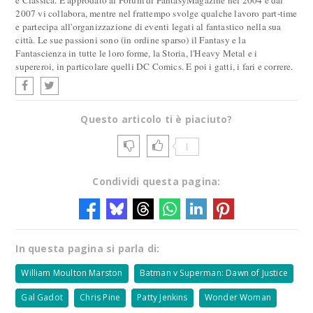
e Classica. È approdato al Forum di FantasyMagazine nel 2004 e dal
2007 vi collabora, mentre nel frattempo svolge qualche lavoro part-time
e partecipa all'organizzazione di eventi legati al fantastico nella sua
città. Le sue passioni sono (in ordine sparso) il Fantasy e la
Fantascienza in tutte le loro forme, la Storia, l'Heavy Metal e i
supereroi, in particolare quelli DC Comics. E poi i gatti, i fari e correre.
Questo articolo ti è piaciuto?
1
Condividi questa pagina:
In questa pagina si parla di:
William Moulton Marston
Batman v Superman: Dawn of Justice
Gal Gadot
Chris Pine
Patty Jenkins
Wonder Woman