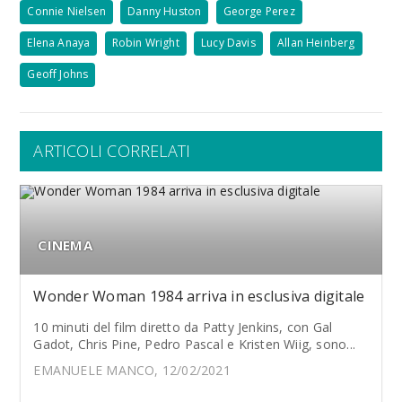
Connie Nielsen
Danny Huston
George Perez
Elena Anaya
Robin Wright
Lucy Davis
Allan Heinberg
Geoff Johns
ARTICOLI CORRELATI
CINEMA
Wonder Woman 1984 arriva in esclusiva digitale
10 minuti del film diretto da Patty Jenkins, con Gal
Gadot, Chris Pine, Pedro Pascal e Kristen Wiig, sono...
EMANUELE MANCO, 12/02/2021