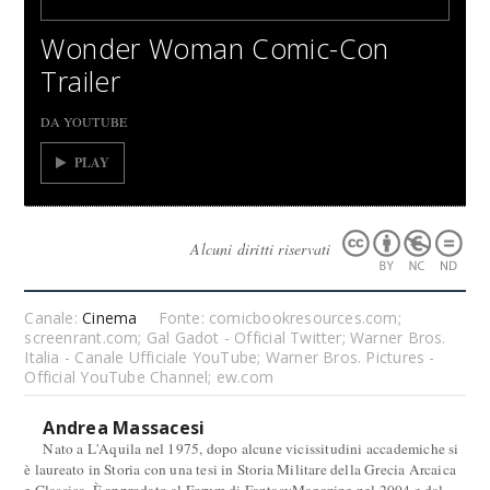
Wonder Woman Comic-Con
Trailer
DA YOUTUBE
PLAY
Alcuni diritti riservati
Canale:
Cinema
Fonte: comicbookresources.com;
screenrant.com; Gal Gadot - Official Twitter; Warner Bros.
Italia - Canale Ufficiale YouTube; Warner Bros. Pictures -
Official YouTube Channel; ew.com
Andrea Massacesi
Nato a L'Aquila nel 1975, dopo alcune vicissitudini accademiche si
è laureato in Storia con una tesi in Storia Militare della Grecia Arcaica