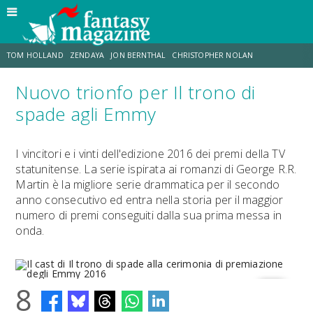
TOM HOLLAND
ZENDAYA
JON BERNTHAL
CHRISTOPHER NOLAN
Nuovo trionfo per Il trono di
STRANIMONDI
LUCCA COMICS & GAMES
ODISSEA
JACOB BATALON
spade agli Emmy
SPIDER-MAN: BRAND NEW DAY
MICHAEL MANDO
I vincitori e i vinti dell'edizione 2016 dei premi della TV
statunitense. La serie ispirata ai romanzi di George R.R.
Martin è la migliore serie drammatica per il secondo
anno consecutivo ed entra nella storia per il maggior
numero di premi conseguiti dalla sua prima messa in
onda.
8