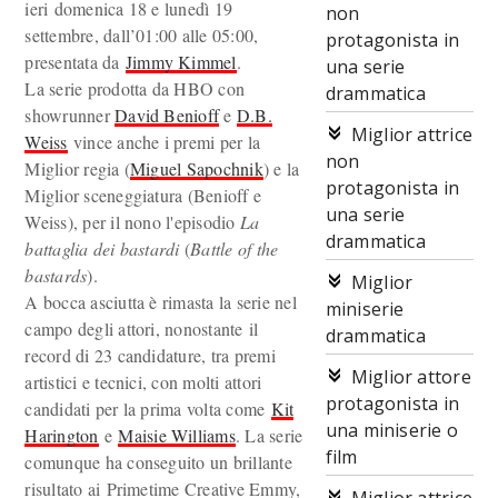
ieri domenica 18 e lunedì 19
non
settembre, dall’01:00 alle 05:00,
protagonista in
presentata da
Jimmy Kimmel
.
una serie
La serie prodotta da HBO con
drammatica
showrunner
David Benioff
e
D.B.
Miglior attrice
Weiss
vince anche i premi per la
non
Miglior regia (
Miguel Sapochnik
) e la
protagonista in
Miglior sceneggiatura (Benioff e
una serie
Weiss), per il nono l'episodio
La
drammatica
battaglia dei bastardi
(
Battle of the
bastards
).
Miglior
A bocca asciutta è rimasta la serie nel
miniserie
campo degli attori, nonostante il
drammatica
record di 23 candidature, tra premi
Miglior attore
artistici e tecnici, con molti attori
protagonista in
candidati per la prima volta come
Kit
una miniserie o
Harington
e
Maisie Williams
. La serie
film
comunque ha conseguito un brillante
risultato ai Primetime Creative Emmy,