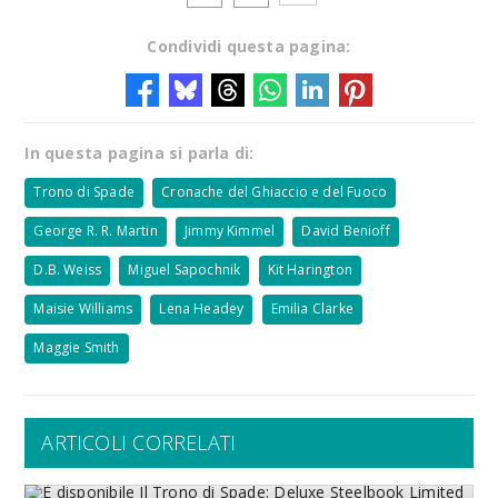
Condividi questa pagina:
In questa pagina si parla di:
Trono di Spade
Cronache del Ghiaccio e del Fuoco
George R. R. Martin
Jimmy Kimmel
David Benioff
D.B. Weiss
Miguel Sapochnik
Kit Harington
Maisie Williams
Lena Headey
Emilia Clarke
Maggie Smith
ARTICOLI CORRELATI