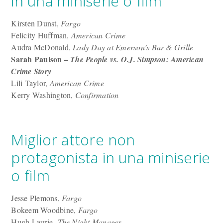
in una miniserie o film
Kirsten Dunst,
Fargo
Felicity Huffman,
American Crime
Audra McDonald,
Lady Day at Emerson’s Bar & Grille
Sarah Paulson –
The People vs. O.J. Simpson: American
Crime Story
Lili Taylor,
American Crime
Kerry Washington,
Confirmation
Miglior attore non
protagonista in una miniserie
o film
Jesse Plemons,
Fargo
Bokeem Woodbine,
Fargo
Hugh Laurie,
The Night Manager