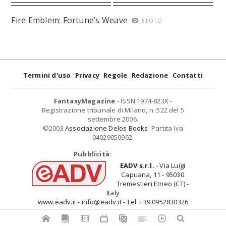
Fire Emblem: Fortune’s Weave
5 FOTO
Termini d'uso
Privacy
Regole
Redazione
Contatti
FantasyMagazine
- ISSN 1974-823X -
Registrazione tribunale di Milano, n. 522 del 5
settembre 2006.
©2003
Associazione Delos Books
. Partita Iva
04029050962.
Pubblicità:
EADV s.r.l.
- Via Luigi
Capuana, 11 - 95030
Tremestieri Etneo (CT) -
Italy
www.eadv.it - info@eadv.it - Tel: +39.0952830326