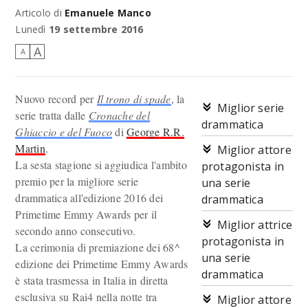
Articolo di
Emanuele Manco
Il cast di Il trono di spade alla cerimonia di premiazione degli Emmy
2016
Lunedì
19 settembre 2016
A
A
Nuovo record per
Il trono di spade
, la
Miglior serie
serie tratta dalle
Cronache del
drammatica
Ghiaccio e del Fuoco
di
George R.R.
Martin
.
Miglior attore
La sesta stagione si aggiudica l'ambito
protagonista in
premio per la migliore serie
una serie
drammatica all'edizione 2016 dei
drammatica
Primetime Emmy Awards per il
Miglior attrice
secondo anno consecutivo.
protagonista in
La cerimonia di premiazione dei 68^
una serie
edizione dei Primetime Emmy Awards
drammatica
è stata trasmessa in Italia in diretta
esclusiva su Rai4 nella notte tra
Miglior attore