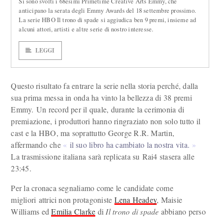
Si sono svolti i 68esimi Primetime Creative Arts Emmy, che
anticipano la serata degli Emmy Awards del 18 settembre prossimo.
La serie HBO Il trono di spade si aggiudica ben 9 premi, insieme ad
alcuni attori, artisti e altre serie di nostro interesse.
LEGGI
Questo risultato fa entrare la serie nella storia perché, dalla
sua prima messa in onda ha vinto la bellezza di 38 premi
Emmy. Un record per il quale, durante la cerimonia di
premiazione, i produttori hanno ringraziato non solo tutto il
cast e la HBO, ma soprattutto George R.R. Martin,
affermando che
il suo libro ha cambiato la nostra vita.
La trasmissione italiana sarà replicata su Rai4 stasera alle
23:45.
Per la cronaca segnaliamo come le candidate come
migliori attrici non protagoniste
Lena Headey
, Maisie
Williams ed
Emilia Clarke
di
Il trono di spade
abbiano perso