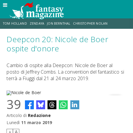
TOM HOLLAND
ZENDAYA
JON BERNTHAL
CHRISTOPHER NOLAN
Deepcon 20: Nicole de Boer
STRANIMONDI
LUCCA COMICS & GAMES
ODISSEA
DESTIN DANIEL CRETTON
ospite d'onore
TRAMELL TILLMAN
CHRIS MCKENNA
Cambio di ospite alla Deepcon: Nicole de Boer al
posto di Jeffrey Combs. La convention del fantastico si
terrà a Fiuggi dal 21 al 24 marzo 2019.
39
Articolo di
Redazione
Nicole de Boer
Lunedì
11 marzo 2019
A
A