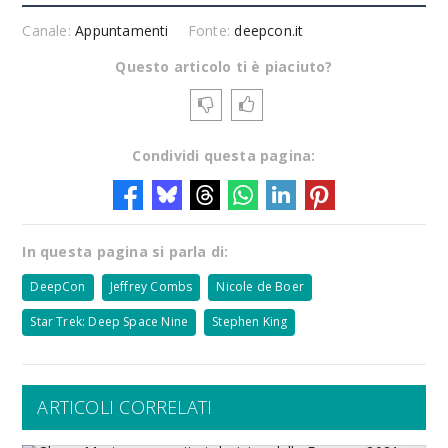
Canale:
Appuntamenti
Fonte:
deepcon.it
Questo articolo ti è piaciuto?
Condividi questa pagina:
In questa pagina si parla di:
DeepCon
Jeffrey Combs
Nicole de Boer
Star Trek: Deep Space Nine
Stephen King
ARTICOLI CORRELATI