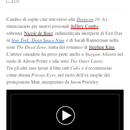
Cambio di ospite cine-televisivo alla
Deepcon
20
. Al
rinunciatario per motivi personali
Jeffrey Combs
subentra
Nicole de Boer
, indimenticata interprete di Ezri Dax
in
Star Trek: Deep Space Nine
e di Sarah Bannerman nella
serie
The Dead Zone
, tratta dal romanzo di
Stephen King
.
L'attrice canadese ha preso parte anche a
Stargate Atlantis
nel
ruolo di Alison Porter e alla serie
The Outer Limits
.
Tra gli altri suoi lavori il film cult
Cube
e il recentissimo
crime-drama
Private Eyes
, nel ruolo dell’ex moglie del
protagonista Matt, interpretato da Jason Priestley.