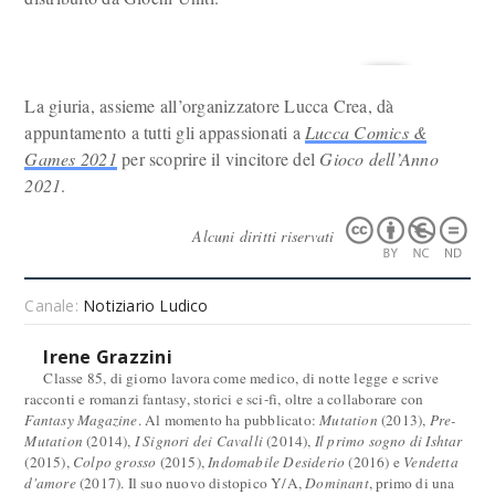
La giuria, assieme all’organizzatore Lucca Crea, dà
appuntamento a tutti gli appassionati a
Lucca Comics &
Games 2021
per scoprire il vincitore del
Gioco dell’Anno
2021
.
Alcuni diritti riservati
Canale:
Notiziario Ludico
Irene Grazzini
Classe 85, di giorno lavora come medico, di notte legge e scrive
racconti e romanzi fantasy, storici e sci-fi, oltre a collaborare con
Fantasy Magazine
. Al momento ha pubblicato:
Mutation
(2013),
Pre-
Mutation
(2014),
I Signori dei Cavalli
(2014),
Il primo sogno di Ishtar
(2015),
Colpo grosso
(2015),
Indomabile Desiderio
(2016) e
Vendetta
d'amore
(2017). Il suo nuovo distopico Y/A,
Dominant
, primo di una