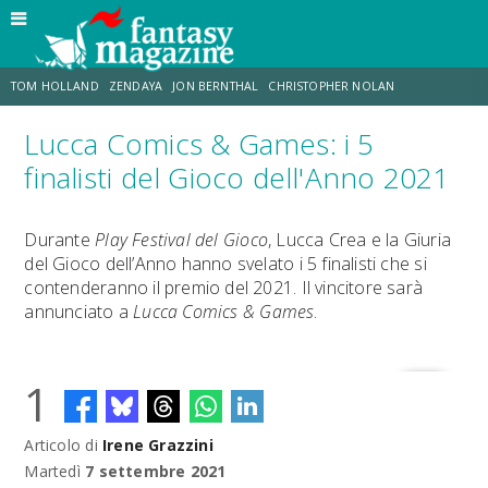
TOM HOLLAND
ZENDAYA
JON BERNTHAL
CHRISTOPHER NOLAN
Lucca Comics & Games: i 5
STRANIMONDI
LUCCA COMICS & GAMES
ODISSEA
TRAMELL TILLMAN
finalisti del Gioco dell'Anno 2021
CHRIS MCKENNA
ERIK SOMMERS
Durante
Play Festival del Gioco
, Lucca Crea e la Giuria
del Gioco dell’Anno hanno svelato i 5 finalisti che si
contenderanno il premio del 2021. Il vincitore sarà
annunciato a
Lucca Comics & Games
.
1
Articolo di
Irene Grazzini
Martedì
7 settembre 2021