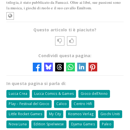
trilogia, è stato pubblicato da Fanucci. Oltre ai libri, sue passioni sono
la musica, i giochi di ruolo e il suo cavallo Emiltom.
Questo articolo ti è piaciuto?
Condividi questa pagina:
In questa pagina si parla di:
Lucca Crea
Lucca Comics & Games
Gioco dell’Anno
Play – Festival del Gioco
Calico
Centro Hifi
Little Rocket Games
My City
Kosmos Verlag
Giochi Uniti
Nova Luna
Edition Spielwiese
Djama Games
Paleo