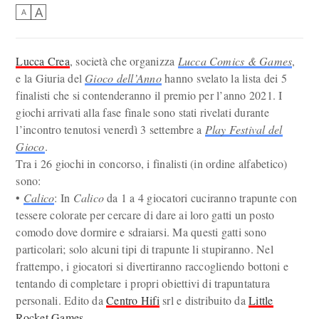
A
A
Lucca Crea
, società che organizza
Lucca Comics & Games
,
e la Giuria del
Gioco dell’Anno
hanno svelato la lista dei 5
finalisti che si contenderanno il premio per l’anno 2021. I
giochi arrivati alla fase finale sono stati rivelati durante
l’incontro tenutosi venerdì 3 settembre a
Play Festival del
Gioco
.
Tra i 26 giochi in concorso, i finalisti (in ordine alfabetico)
sono:
•
Calico
: In
Calico
da 1 a 4 giocatori cuciranno trapunte con
tessere colorate per cercare di dare ai loro gatti un posto
comodo dove dormire e sdraiarsi. Ma questi gatti sono
particolari; solo alcuni tipi di trapunte li stupiranno. Nel
frattempo, i giocatori si divertiranno raccogliendo bottoni e
tentando di completare i propri obiettivi di trapuntatura
personali. Edito da
Centro Hifi
srl e distribuito da
Little
Rocket Games
.