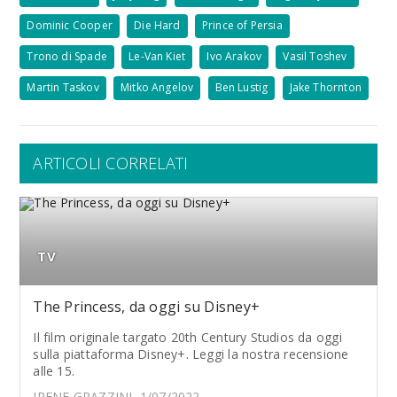
Dominic Cooper
Die Hard
Prince of Persia
Trono di Spade
Le-Van Kiet
Ivo Arakov
Vasil Toshev
Martin Taskov
Mitko Angelov
Ben Lustig
Jake Thornton
ARTICOLI CORRELATI
TV
The Princess, da oggi su Disney+
Il film originale targato 20th Century Studios da oggi
sulla piattaforma Disney+. Leggi la nostra recensione
alle 15.
IRENE GRAZZINI, 1/07/2022