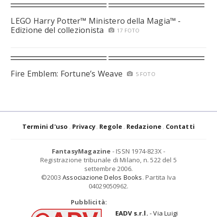
LEGO Harry Potter™ Ministero della Magia™ -
Edizione del collezionista
17 FOTO
Fire Emblem: Fortune’s Weave
5 FOTO
Termini d'uso
Privacy
Regole
Redazione
Contatti
FantasyMagazine
- ISSN 1974-823X -
Registrazione tribunale di Milano, n. 522 del 5
settembre 2006.
©2003
Associazione Delos Books
. Partita Iva
04029050962.
Pubblicità:
EADV s.r.l.
- Via Luigi