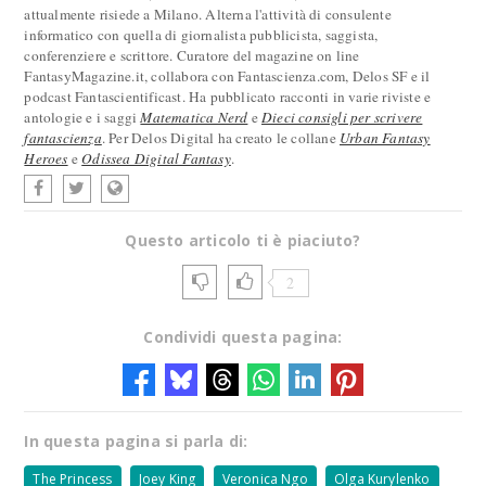
attualmente risiede a Milano. Alterna l'attività di consulente
informatico con quella di giornalista pubblicista, saggista,
conferenziere e scrittore. Curatore del magazine on line
FantasyMagazine.it, collabora con Fantascienza.com, Delos SF e il
podcast Fantascientificast. Ha pubblicato racconti in varie riviste e
antologie e i saggi
Matematica Nerd
e
Dieci consigli per scrivere
fantascienza
. Per Delos Digital ha creato le collane
Urban Fantasy
Heroes
e
Odissea Digital Fantasy
.
Questo articolo ti è piaciuto?
2
Condividi questa pagina:
In questa pagina si parla di:
The Princess
Joey King
Veronica Ngo
Olga Kurylenko