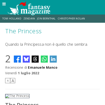
TOM HOLLAND
ZENDAYA
JON BERNTHAL
CHRISTOPHER NOLAN
The Princess
STRANIMONDI
LUCCA COMICS & GAMES
ODISSEA
JACOB BATALON
Quando la Principessa non è quello che sembra.
SPIDER-MAN: BRAND NEW DAY
MICHAEL MANDO
2
Recensione di
Emanuele Manco
Venerdì
1 luglio 2022
A
A
The Princess