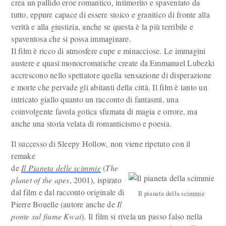
crea un pallido eroe romantico, intimorito e spaventato da
tutto, eppure capace di essere stoico e granitico di fronte alla
verità e alla giustizia, anche se questa è la più terribile e
spaventosa che si possa immaginare.
Il film è ricco di atmosfere cupe e minacciose. Le immagini
austere e quasi monocromatiche create da Emmanuel Lubezki
accrescono nello spettatore quella sensazione di disperazione
e morte che pervade gli abitanti della città. Il film è tanto un
intricato giallo quanto un racconto di fantasmi, una
coinvolgente favola gotica sfumata di magia e orrore, ma
anche una storia velata di romanticismo e poesia.
Il successo di Sleepy Hollow, non viene ripetuto con il
remake
de
Il Pianeta delle scimmie
(
The
planet of the apes
, 2001), ispirato
dal film e dal racconto originale di
Il pianeta della scimmie
Pierre Bouelle (autore anche de
Il
ponte sul fiume Kwai
). Il film si rivela un passo falso nella