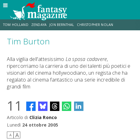
TOM HOLLAND
ZENDAYA
JON BERNTHAL
CHRISTOPHER NOLAN
Tim Burton
STRANIMONDI
LUCCA COMICS & GAMES
ODISSEA
MARK RUFFALO
Alla vigilia dell'attesissimo
La sposa cadavere
,
ripercorriamo la carriera di uno dei talenti più poetici e
JACOB BATALON
ERIK SOMMERS
visionari del cinema hollywoodiano, un regista che ha
regalato al cinema fantastico una serie incredibile di
grandi film
11
Articolo di
Clizia Ronco
Lunedì
24 ottobre 2005
A
A