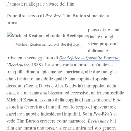
l’atmosfera allegra e vivace del film.
Dopo il successo di
Pee-Wee
, Tim Burton si prende una
prima
pausa di tre anni,
finché non gli
viene proposta la
Michael Keaton nel ruolo di Beetlejuice
delirante e
irriverente sceneggiatura di
Beetlejuice – Spiritello Porcello
(
Beetlejuice
, 1988). La storia ruota attorno a un’antica e
tranquilla dimora tipicamente americana, alle due famiglie
che vi abitano, una delle quali è una coppia di sposini
deceduti (Geena Davis e Alex Baldwin) intrappolati nella
casa, e a un fantasma bizzarro ed eccessivo, un irriconoscibile
Michael Keaton, assunto dalla coppia di fantasmi come bio-
esorcista (esorcista di umani) con lo scopo di spaventare e
cacciare i nuovi e indesiderati inquilini. Se in
Pee-Wee’s
si
vede Tim Burton crescere come narratore,
Beetlejuice
è il
film che mostra una forza visionaria unica nel suo genere.