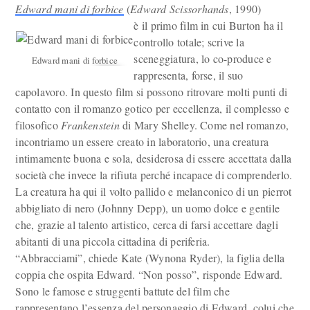
Edward mani di forbice
(
Edward Scissorhands
, 1990)
è il primo film in cui Burton ha il
controllo totale; scrive la
sceneggiatura, lo co-produce e
Edward mani di forbice
rappresenta, forse, il suo
capolavoro. In questo film si possono ritrovare molti punti di
contatto con il romanzo gotico per eccellenza, il complesso e
filosofico
Frankenstein
di Mary Shelley. Come nel romanzo,
incontriamo un essere creato in laboratorio, una creatura
intimamente buona e sola, desiderosa di essere accettata dalla
società che invece la rifiuta perché incapace di comprenderlo.
La creatura ha qui il volto pallido e melanconico di un pierrot
abbigliato di nero (Johnny Depp), un uomo dolce e gentile
che, grazie al talento artistico, cerca di farsi accettare dagli
abitanti di una piccola cittadina di periferia.
“Abbracciami”, chiede Kate (Wynona Ryder), la figlia della
coppia che ospita Edward. “Non posso”, risponde Edward.
Sono le famose e struggenti battute del film che
rappresentano l’essenza del personaggio di Edward, colui che