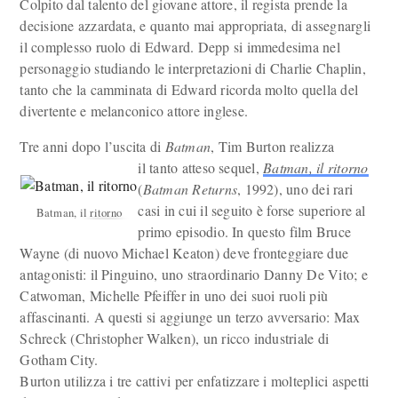
Colpito dal talento del giovane attore, il regista prende la
decisione azzardata, e quanto mai appropriata, di assegnargli
il complesso ruolo di Edward. Depp si immedesima nel
personaggio studiando le interpretazioni di Charlie Chaplin,
tanto che la camminata di Edward ricorda molto quella del
divertente e melanconico attore inglese.
Tre anni dopo l’uscita di
Batman
, Tim Burton realizza
il tanto atteso sequel,
Batman, il ritorno
(
Batman Returns
, 1992), uno dei rari
casi in cui il seguito è forse superiore al
Batman, il ritorno
primo episodio. In questo film Bruce
Wayne (di nuovo Michael Keaton) deve fronteggiare due
antagonisti: il Pinguino, uno straordinario Danny De Vito; e
Catwoman, Michelle Pfeiffer in uno dei suoi ruoli più
affascinanti. A questi si aggiunge un terzo avversario: Max
Schreck (Christopher Walken), un ricco industriale di
Gotham City.
Burton utilizza i tre cattivi per enfatizzare i molteplici aspetti