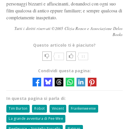
personaggi bizzarri e affascinanti, donandoci con ogni suo
film qualcosa di antico eppure familiare; e sempre qualcosa di
completamente inaspettato.
Tutti i diritti riservati ©2005 Clizia Ronco e Associazione Delos
Books
Questo articolo ti è piaciuto?
1
11
Condividi questa pagina:
In questa pagina si parla di:
Tim Burton
Robot
Vincent
Frankenweenie
La grande avventura di Pee-Wee
Beetlejuice – Spiritello Porcello
Batman