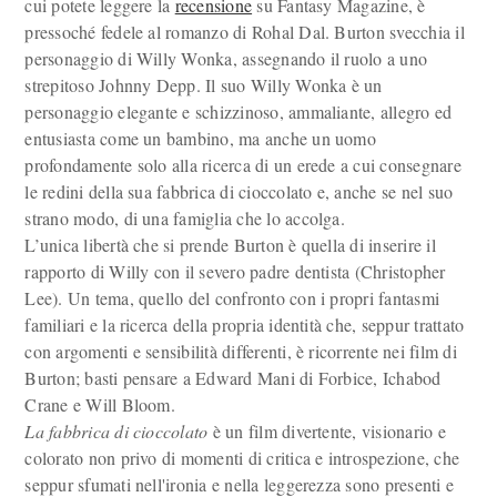
cui potete leggere la
recensione
su Fantasy Magazine, è
pressoché fedele al romanzo di Rohal Dal. Burton svecchia il
personaggio di Willy Wonka, assegnando il ruolo a uno
strepitoso Johnny Depp. Il suo Willy Wonka è un
personaggio elegante e schizzinoso, ammaliante, allegro ed
entusiasta come un bambino, ma anche un uomo
profondamente solo alla ricerca di un erede a cui consegnare
le redini della sua fabbrica di cioccolato e, anche se nel suo
strano modo, di una famiglia che lo accolga.
L’unica libertà che si prende Burton è quella di inserire il
rapporto di Willy con il severo padre dentista (Christopher
Lee). Un tema, quello del confronto con i propri fantasmi
familiari e la ricerca della propria identità che, seppur trattato
con argomenti e sensibilità differenti, è ricorrente nei film di
Burton; basti pensare a Edward Mani di Forbice, Ichabod
Crane e Will Bloom.
La fabbrica di cioccolato
è un film divertente, visionario e
colorato non privo di momenti di critica e introspezione, che
seppur sfumati nell'ironia e nella leggerezza sono presenti e