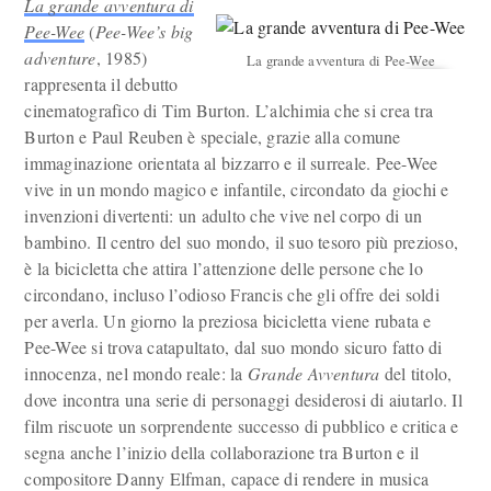
La grande avventura di
Pee-Wee
(
Pee-Wee’s big
adventure
, 1985)
La grande avventura di Pee-Wee
rappresenta il debutto
cinematografico di Tim Burton. L’alchimia che si crea tra
Burton e Paul Reuben è speciale, grazie alla comune
immaginazione orientata al bizzarro e il surreale. Pee-Wee
vive in un mondo magico e infantile, circondato da giochi e
invenzioni divertenti: un adulto che vive nel corpo di un
bambino. Il centro del suo mondo, il suo tesoro più prezioso,
è la bicicletta che attira l’attenzione delle persone che lo
circondano, incluso l’odioso Francis che gli offre dei soldi
per averla. Un giorno la preziosa bicicletta viene rubata e
Pee-Wee si trova catapultato, dal suo mondo sicuro fatto di
innocenza, nel mondo reale: la
Grande Avventura
del titolo,
dove incontra una serie di personaggi desiderosi di aiutarlo. Il
film riscuote un sorprendente successo di pubblico e critica e
segna anche l’inizio della collaborazione tra Burton e il
compositore Danny Elfman, capace di rendere in musica