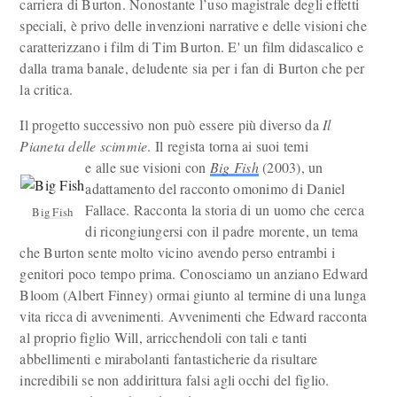
carriera di Burton. Nonostante l’uso magistrale degli effetti
speciali, è privo delle invenzioni narrative e delle visioni che
caratterizzano i film di Tim Burton. E' un film didascalico e
dalla trama banale, deludente sia per i fan di Burton che per
la critica.
Il progetto successivo non può essere più diverso da
Il
Pianeta delle scimmie
. Il regista torna ai suoi temi
e alle sue visioni con
Big Fish
(2003), un
adattamento del racconto omonimo di Daniel
Fallace. Racconta la storia di un uomo che cerca
Big Fish
di ricongiungersi con il padre morente, un tema
che Burton sente molto vicino avendo perso entrambi i
genitori poco tempo prima. Conosciamo un anziano Edward
Bloom (Albert Finney) ormai giunto al termine di una lunga
vita ricca di avvenimenti. Avvenimenti che Edward racconta
al proprio figlio Will, arricchendoli con tali e tanti
abbellimenti e mirabolanti fantasticherie da risultare
incredibili se non addirittura falsi agli occhi del figlio.