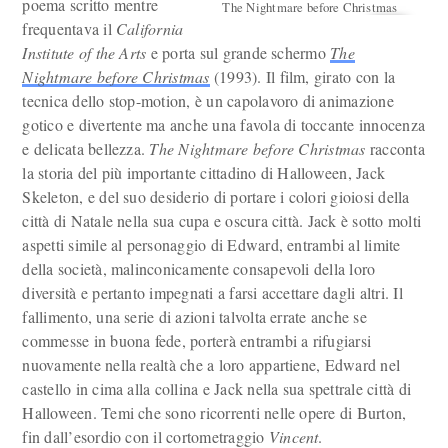
poema scritto mentre
The Nightmare before Christmas
frequentava il
California
Institute of the Arts
e porta sul grande schermo
The
Nightmare before Christmas
(1993). Il film, girato con la
tecnica dello stop-motion, è un capolavoro di animazione
gotico e divertente ma anche una favola di toccante innocenza
e delicata bellezza.
The Nightmare before Christmas
racconta
la storia del più importante cittadino di Halloween, Jack
Skeleton, e del suo desiderio di portare i colori gioiosi della
città di Natale nella sua cupa e oscura città. Jack è sotto molti
aspetti simile al personaggio di Edward, entrambi al limite
della società, malinconicamente consapevoli della loro
diversità e pertanto impegnati a farsi accettare dagli altri. Il
fallimento, una serie di azioni talvolta errate anche se
commesse in buona fede, porterà entrambi a rifugiarsi
nuovamente nella realtà che a loro appartiene, Edward nel
castello in cima alla collina e Jack nella sua spettrale città di
Halloween. Temi che sono ricorrenti nelle opere di Burton,
fin dall’esordio con il cortometraggio
Vincent
.