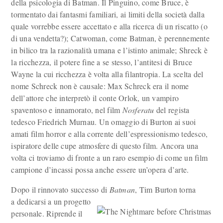
della psicologia di Batman. Il Pinguino, come Bruce, è
tormentato dai fantasmi familiari, ai limiti della società dalla
quale vorrebbe essere accettato e alla ricerca di un riscatto (o
di una vendetta?); Catwoman, come Batman, è perennemente
in bilico tra la razionalità umana e l’istinto animale; Shreck è
la ricchezza, il potere fine a se stesso, l’antitesi di Bruce
Wayne la cui ricchezza è volta alla filantropia. La scelta del
nome Schreck non è causale: Max Schreck era il nome
dell’attore che interpretò il conte Orlok, un vampiro
spaventoso e innamorato, nel film
Nosferatu
del regista
tedesco Friedrich Murnau. Un omaggio di Burton ai suoi
amati film horror e alla corrente dell’espressionismo tedesco,
ispiratore delle cupe atmosfere di questo film. Ancora una
volta ci troviamo di fronte a un raro esempio di come un film
campione d’incassi possa anche essere un’opera d’arte.
Dopo il rinnovato successo di
Batman
, Tim Burton torna
a dedicarsi a un progetto
personale. Riprende il