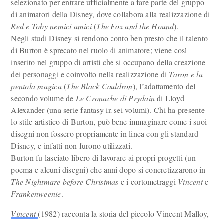
selezionato per entrare ufficialmente a fare parte del gruppo
di animatori della Disney, dove collabora alla realizzazione di
Red e Toby nemici amici
(
The Fox and the Hound
).
Negli studi Disney si rendono conto ben presto che il talento
di Burton è sprecato nel ruolo di animatore; viene così
inserito nel gruppo di artisti che si occupano della creazione
dei personaggi e coinvolto nella realizzazione di
Taron e la
pentola magica
(
The Black Cauldron
), l’adattamento del
secondo volume de
Le Cronache di Prydain
di Lloyd
Alexander (una serie fantasy in sei volumi). Chi ha presente
lo stile artistico di Burton, può bene immaginare come i suoi
disegni non fossero propriamente in linea con gli standard
Disney, e infatti non furono utilizzati.
Burton fu lasciato libero di lavorare ai propri progetti (un
poema e alcuni disegni) che anni dopo si concretizzarono in
The Nightmare before Christmas
e i cortometraggi
Vincent
e
Frankenweenie
.
Vincent
(1982) racconta la storia del piccolo Vincent Malloy,