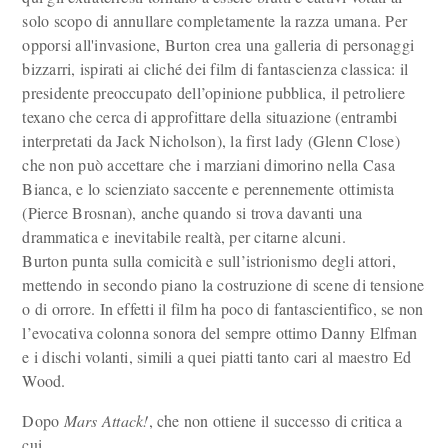
solo scopo di annullare completamente la razza umana. Per
opporsi all'invasione, Burton crea una galleria di personaggi
bizzarri, ispirati ai cliché dei film di fantascienza classica: il
presidente preoccupato dell’opinione pubblica, il petroliere
texano che cerca di approfittare della situazione (entrambi
interpretati da Jack Nicholson), la first lady (Glenn Close)
che non può accettare che i marziani dimorino nella Casa
Bianca, e lo scienziato saccente e perennemente ottimista
(Pierce Brosnan), anche quando si trova davanti una
drammatica e inevitabile realtà, per citarne alcuni.
Burton punta sulla comicità e sull’istrionismo degli attori,
mettendo in secondo piano la costruzione di scene di tensione
o di orrore. In effetti il film ha poco di fantascientifico, se non
l’evocativa colonna sonora del sempre ottimo Danny Elfman
e i dischi volanti, simili a quei piatti tanto cari al maestro Ed
Wood.
Dopo
Mars Attack!
, che non ottiene il successo di critica a
cui