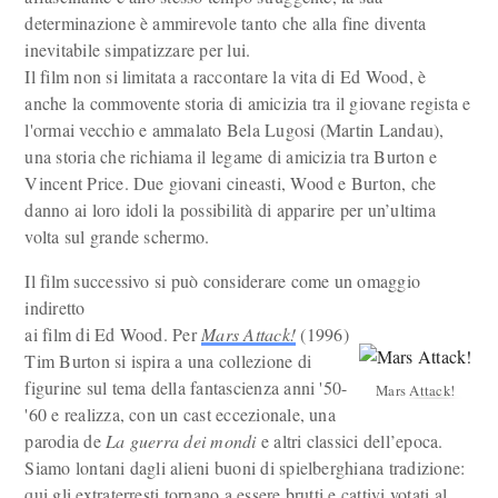
determinazione è ammirevole tanto che alla fine diventa
inevitabile simpatizzare per lui.
Il film non si limitata a raccontare la vita di Ed Wood, è
anche la commovente storia di amicizia tra il giovane regista e
l'ormai vecchio e ammalato Bela Lugosi (Martin Landau),
una storia che richiama il legame di amicizia tra Burton e
Vincent Price. Due giovani cineasti, Wood e Burton, che
danno ai loro idoli la possibilità di apparire per un’ultima
volta sul grande schermo.
Il film successivo si può considerare come un omaggio
indiretto
ai film di Ed Wood. Per
Mars Attack!
(1996)
Tim Burton si ispira a una collezione di
figurine sul tema della fantascienza anni '50-
Mars Attack!
'60 e realizza, con un cast eccezionale, una
parodia de
La guerra dei mondi
e altri classici dell’epoca.
Siamo lontani dagli alieni buoni di spielberghiana tradizione:
qui gli extraterresti tornano a essere brutti e cattivi votati al