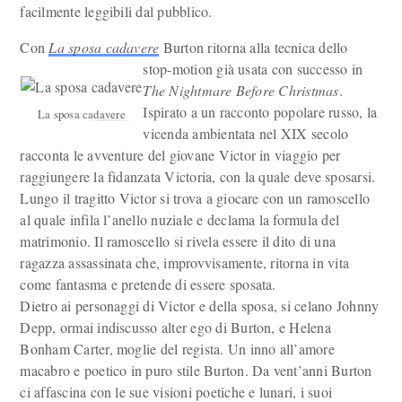
facilmente leggibili dal pubblico.
Con
La sposa cadavere
Burton ritorna alla tecnica dello
stop-motion già usata con successo in
The Nightmare Before Christmas
.
Ispirato a un racconto popolare russo, la
La sposa cadavere
vicenda ambientata nel XIX secolo
racconta le avventure del giovane Victor in viaggio per
raggiungere la fidanzata Victoria, con la quale deve sposarsi.
Lungo il tragitto Victor si trova a giocare con un ramoscello
al quale infila l’anello nuziale e declama la formula del
matrimonio. Il ramoscello si rivela essere il dito di una
ragazza assassinata che, improvvisamente, ritorna in vita
come fantasma e pretende di essere sposata.
Dietro ai personaggi di Victor e della sposa, si celano Johnny
Depp, ormai indiscusso alter ego di Burton, e Helena
Bonham Carter, moglie del regista. Un inno all’amore
macabro e poetico in puro stile Burton. Da vent’anni Burton
ci affascina con le sue visioni poetiche e lunari, i suoi