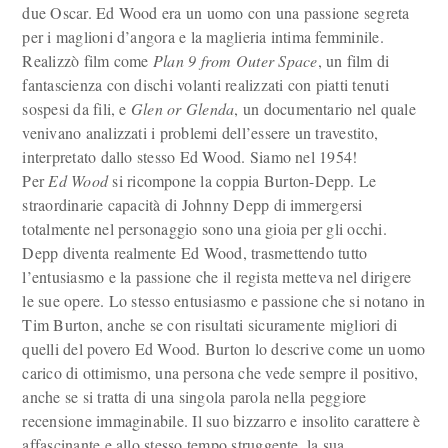
due Oscar. Ed Wood era un uomo con una passione segreta
per i maglioni d’angora e la maglieria intima femminile.
Realizzò film come
Plan 9 from Outer Space
, un film di
fantascienza con dischi volanti realizzati con piatti tenuti
sospesi da fili, e
Glen or Glenda
, un documentario nel quale
venivano analizzati i problemi dell’essere un travestito,
interpretato dallo stesso Ed Wood. Siamo nel 1954!
Per
Ed Wood
si ricompone la coppia Burton-Depp. Le
straordinarie capacità di Johnny Depp di immergersi
totalmente nel personaggio sono una gioia per gli occhi.
Depp diventa realmente Ed Wood, trasmettendo tutto
l’entusiasmo e la passione che il regista metteva nel dirigere
le sue opere. Lo stesso entusiasmo e passione che si notano in
Tim Burton, anche se con risultati sicuramente migliori di
quelli del povero Ed Wood. Burton lo descrive come un uomo
carico di ottimismo, una persona che vede sempre il positivo,
anche se si tratta di una singola parola nella peggiore
recensione immaginabile. Il suo bizzarro e insolito carattere è
affascinante e allo stesso tempo struggente, la sua