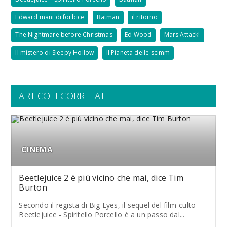
Edward mani di forbice
Batman
il ritorno
The Nightmare before Christmas
Ed Wood
Mars Attack!
Il mistero di Sleepy Hollow
Il Pianeta delle scimm
ARTICOLI CORRELATI
CINEMA
Beetlejuice 2 è più vicino che mai, dice Tim
Burton
Secondo il regista di Big Eyes, il sequel del film-culto
Beetlejuice - Spiritello Porcello è a un passo dal...