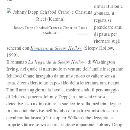
ormai Burton è
abituato, il
regista si
prende tre anni
Johnny Depp (Ichabod Crane) e Christina Ricci
(Katrina)
di pausa per
ritornare sugli
schermi con
Il mistero di Sleepy Hollow
(Sleepy Hollow,
1999).
Il romanzo
La leggenda di Sleepy Hollow
, di Washington
Irving, nel quale si narrano le avventure dell’umile insegnante
Ichabod Crane inseguito da un misterioso cavaliere senza
testa, è considerato un caposaldo della letteratura americana.
Tim Burton aggiorna la favola, trasformando il personaggio
di Ichabod (ancora Johnny Depp) in uno schizzinoso
detective teso a dimostrare le sue teorie sulla medicina legale
in una città che vive nell’incubo di una forza misteriosa: un
cavaliere fantasma (Christopher Walken) che decapita le
proprie vittime senza alcuna ragione apparente. Johnny Depp