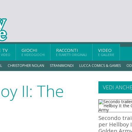
E TV
GIOCHI
RACCONTI
VIDEO
 VIDEO
E VIDEOGIOCHI
E FUMETTI ORIGINALI
E GALLERIE
L
CHRISTOPHER NOLAN
STRANIMONDI
LUCCA COMICS & GAMES
OD
boy II: The
VEDI ANCH
Secondo trai
per Hellboy I
Golden Arm