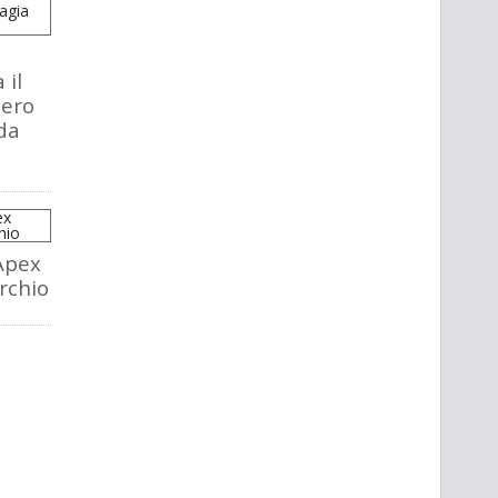
 il
tero
da
Apex
rchio