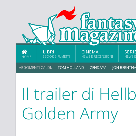
LIBRI
CINEMA
SERI
EBOOK E FUMETTI
NEWS E RECENSIONI
NEWS E
HOME
ARGOMENTI CALDI:
TOM HOLLAND
ZENDAYA
JON BERNTHA
Il trailer di Hell
MICHAEL MANDO
Golden Army