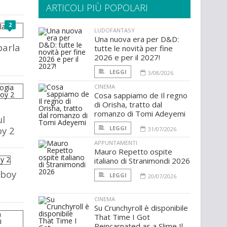
ARTICOLI PIÙ POPOLARI
2
LUDOFANTASY
Una nuova era per D&D:
parla
tutte le novità per fine
2026 e per il 2027!
LEGGI
3/08/2026
CINEMA
Cosa sappiamo de Il regno
di Orisha, tratto dal
romanzo di Tomi Adeyemi
ul
oy 2
LEGGI
31/07/2026
APPUNTAMENTI
Mauro Repetto ospite
italiano di Stranimondi 2026
lboy
LEGGI
20/07/2026
CINEMA
Su Crunchyroll è disponibile
That Time I Got
Reincarnated as a Slime Il