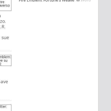
Fire Emblem: Fortune’s Weave
5 FOTO
a
zo.
.R.
e sue
eave