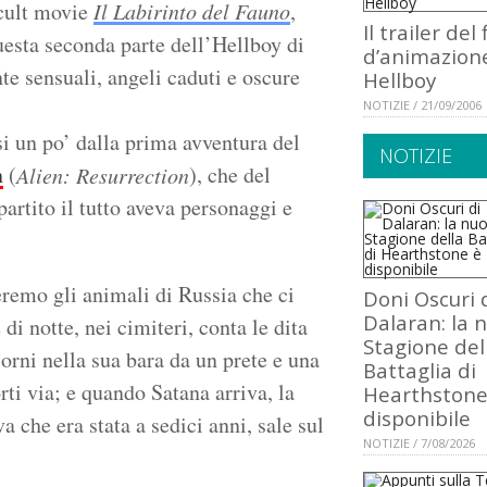
 cult movie
Il Labirinto del Fauno
,
Il trailer del 
questa seconda parte dell’Hellboy di
d’animazione
te sensuali, angeli caduti e oscure
Hellboy
NOTIZIE / 21/09/2006
i un po’ dalla prima avventura del
NOTIZIE
n
(
), che del
Alien: Resurrection
partito il tutto aveva personaggi e
remo gli animali di Russia che ci
Doni Oscuri 
Dalaran: la 
di notte, nei cimiteri, conta le dita
Stagione del
iorni nella sua bara da un prete e una
Battaglia di
orti via; e quando Satana arriva, la
Hearthstone
disponibile
a che era stata a sedici anni, sale sul
NOTIZIE / 7/08/2026