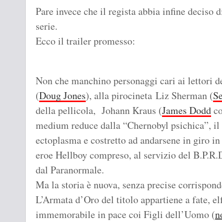
Pare invece che il regista abbia infine deciso d
serie.
Ecco il trailer promesso:
Non che manchino personaggi cari ai lettori de
(
Doug Jones
), alla pirocineta Liz Sherman (
Se
della pellicola, Johann Kraus (
James Dodd
co
medium reduce dalla “Chernobyl psichica”, il 
ectoplasma e costretto ad andarsene in giro in u
eroe Hellboy compreso, al servizio del B.P.R.D.
dal Paranormale.
Ma la storia è nuova, senza precise corrispond
L’Armata d’Oro del titolo appartiene a fate, el
immemorabile in pace coi Figli dell’Uomo (
n