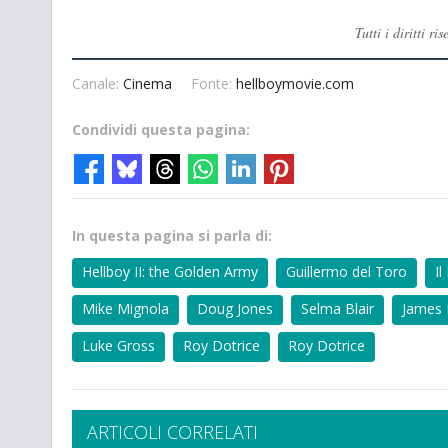
Tutti i diritti 
Canale:
Cinema
Fonte:
hellboymovie.com
Condividi questa pagina:
In questa pagina si parla di:
Hellboy II: the Golden Army
Guillermo del Toro
Il
Mike Mignola
Doug Jones
Selma Blair
James
Luke Gross
Roy Dotrice
Roy Dotrice
ARTICOLI CORRELATI