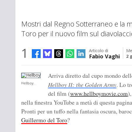
Mostri dal Regno Sotterraneo e la m
Toro per il nuovo film sul diavolacc
1
Articolo di
Me
Fabio Vaghi
2 
Arriva diretto dal cupo mondo delle 
Hellboy
Hellboy II: the Golden Army
. Lo t
del film (
www.hellboymovie.com
)
nella finestra YouTube a metà di questa pagina
Pronti per un tuffo nella fantasia oscura, baro
Guillermo del Toro
?