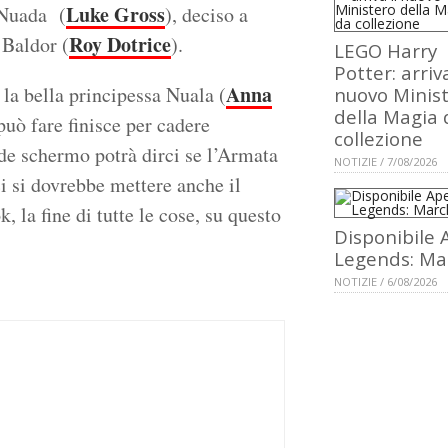
Luke Gross
e Nuada (
), deciso a
Roy Dotrice
 Baldor (
).
LEGO Harry
Potter: arriva
Anna
 la bella principessa Nuala (
nuovo Minis
della Magia 
può fare finisce per cadere
collezione
de schermo potrà dirci se l’Armata
NOTIZIE / 7/08/2026
i si dovrebbe mettere anche il
, la fine di tutte le cose, su questo
Disponibile 
Legends: Ma
NOTIZIE / 6/08/2026