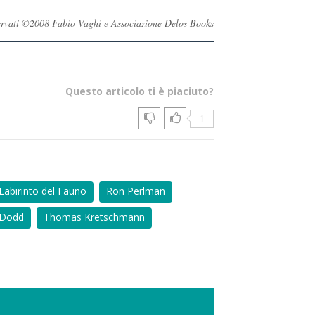
riservati ©2008 Fabio Vaghi e Associazione Delos Books
Questo articolo ti è piaciuto?
1
 Labirinto del Fauno
Ron Perlman
 Dodd
Thomas Kretschmann