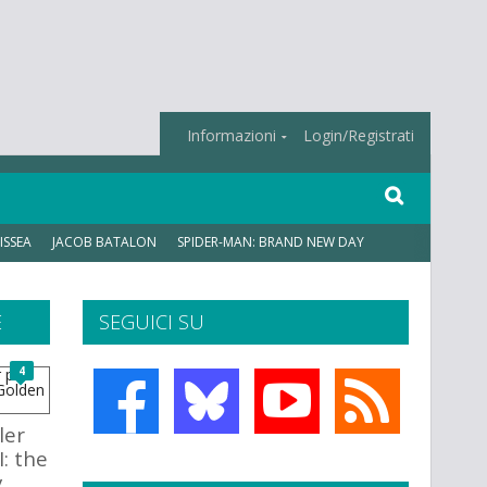
Informazioni
Login/Registrati
ISSEA
JACOB BATALON
SPIDER-MAN: BRAND NEW DAY
E
SEGUICI SU
4
ler
I: the
y