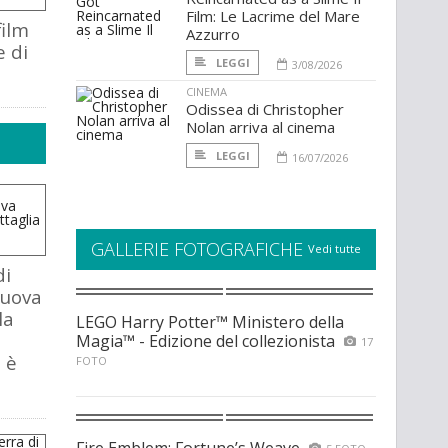
Film: Le Lacrime del Mare
film
Azzurro
 di
LEGGI
3/08/2026
CINEMA
Odissea di Christopher
Nolan arriva al cinema
LEGGI
16/07/2026
GALLERIE FOTOGRAFICHE
Vedi tutte
di
nuova
la
LEGO Harry Potter™ Ministero della
Magia™ - Edizione del collezionista
17
 è
FOTO