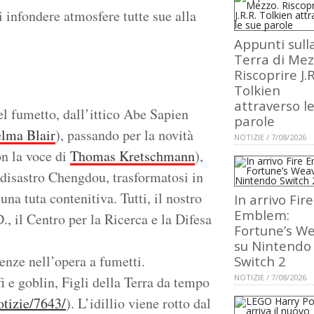
i infondere atmosfere tutte sue alla
Appunti sull
Terra di Mez
Riscoprire J.R
Tolkien
attraverso l
l fumetto, dall’ittico Abe Sapien
parole
lma Blair
), passando per la novità
NOTIZIE / 7/08/2026
n la voce di
Thomas Kretschmann
),
disastro Chengdou, trasformatosi in
na tuta contenitiva. Tutti, il nostro
In arrivo Fire
Emblem:
, il Centro per la Ricerca e la Difesa
Fortune’s W
su Nintendo
enze nell’opera a fumetti.
Switch 2
NOTIZIE / 7/08/2026
fi e goblin, Figli della Terra da tempo
otizie/7643/
). L’idillio viene rotto dal