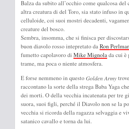
Balza da subito all’occhio come qualcosa del
altra creatura di del Toro, sia stato infuso in 
celluloide, coi suoi mostri decadenti, vagamen
creature del bosco.
Sembra, insomma, che si finisca per discostars
buon diavolo rosso intepretato da
Ron Perlma
fumetto capolavoro di
Mike Mignola
da cui è 
trame, ma poca o niente atmosfera.
E forse nemmeno in questo
trove
Golden Army
raccontano la sorte della strega Baba Yaga che 
dei morti. O della vecchia incatenata per tre g
suora, suoi figli, perché il Diavolo non se la p
vecchia si ricorda della ragazza selvaggia e viv
satanico cavallo e torna da lui.