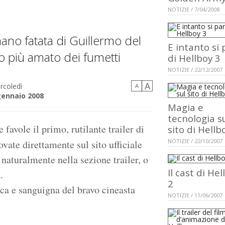
NOTIZIE / 7/04/2008
ano fatata di Guillermo del
E intanto si 
io più amato dei fumetti
di Hellboy 3
NOTIZIE / 22/12/2007
A
rcoledì
A
gennaio 2008
Magia e
tecnologia s
favole il primo, rutilante trailer di
sito di Hellb
NOTIZIE / 22/10/2007
rovate direttamente sul sito ufficiale
, naturalmente nella sezione trailer, o
Il cast di Hel
.
2
cca e sanguigna del bravo cineasta
NOTIZIE / 11/06/2007