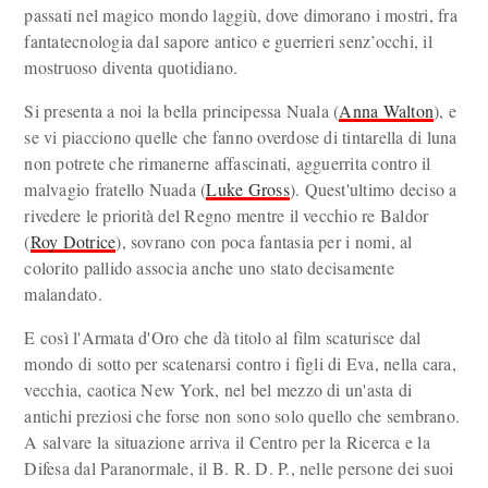
passati nel magico mondo laggiù, dove dimorano i mostri, fra
fantatecnologia dal sapore antico e guerrieri senz’occhi, il
mostruoso diventa quotidiano.
Si presenta a noi la bella principessa Nuala (
Anna Walton
), e
se vi piacciono quelle che fanno overdose di tintarella di luna
non potrete che rimanerne affascinati, agguerrita contro il
malvagio fratello Nuada (
Luke Gross
). Quest'ultimo deciso a
rivedere le priorità del Regno mentre il vecchio re Baldor
(
Roy Dotrice
), sovrano con poca fantasia per i nomi, al
colorito pallido associa anche uno stato decisamente
malandato.
E così l'Armata d'Oro che dà titolo al film scaturisce dal
mondo di sotto per scatenarsi contro i figli di Eva, nella cara,
vecchia, caotica New York, nel bel mezzo di un'asta di
antichi preziosi che forse non sono solo quello che sembrano.
A salvare la situazione arriva il Centro per la Ricerca e la
Difesa dal Paranormale, il B. R. D. P., nelle persone dei suoi