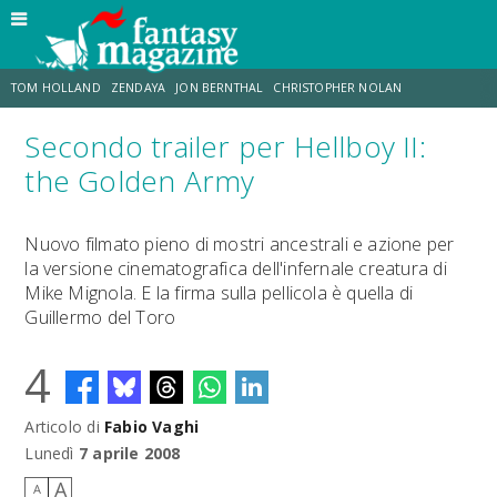
TOM HOLLAND
ZENDAYA
JON BERNTHAL
CHRISTOPHER NOLAN
Secondo trailer per Hellboy II:
STRANIMONDI
LUCCA COMICS & GAMES
ODISSEA
CHRIS MCKENNA
the Golden Army
DESTIN DANIEL CRETTON
ERIK SOMMERS
Nuovo filmato pieno di mostri ancestrali e azione per
la versione cinematografica dell'infernale creatura di
Mike Mignola. E la firma sulla pellicola è quella di
Guillermo del Toro
4
Articolo di
Fabio Vaghi
Lunedì
7 aprile 2008
A
A