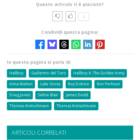
Questo articolo ti è piaciuto?
4
Condividi questa pagina:
In questa pagina si parla di:
Hellboy
Guillermo del Toro
Hellboy II: The Golden Army
Anna Walton
Luke Gross
Roy Dotrice
Ron Perlman
Doug Jones
Selma Blair
James Dodd
Thomas Kretschmann
Thomas Kretschmann
ARTICOLI CORRELATI