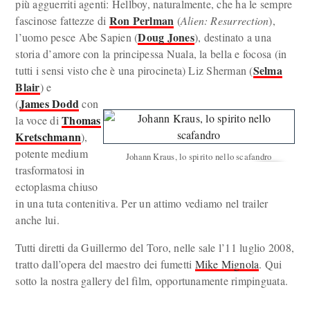
più agguerriti agenti: Hellboy, naturalmente, che ha le sempre
Ron Perlman
fascinose fattezze di
(
Alien: Resurrection
),
Doug Jones
l’uomo pesce Abe Sapien (
), destinato a una
storia d’amore con la principessa Nuala, la bella e focosa (in
Selma
tutti i sensi visto che è una pirocineta) Liz Sherman (
Blair
) e
James Dodd
(
con
Thomas
la voce di
Kretschmann
),
potente medium
Johann Kraus, lo spirito nello scafandro
trasformatosi in
ectoplasma chiuso
in una tuta contenitiva. Per un attimo vediamo nel trailer
anche lui.
Tutti diretti da Guillermo del Toro, nelle sale l’11 luglio 2008,
tratto dall’opera del maestro dei fumetti
Mike Mignola
. Qui
sotto la nostra gallery del film, opportunamente rimpinguata.