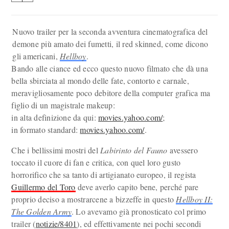
Nuovo trailer per la seconda avventura cinematografica del
demone più amato dei fumetti, il red skinned, come dicono
gli americani,
Hellboy
.
Bando alle ciance ed ecco questo nuovo filmato che dà una
bella sbirciata al mondo delle fate, contorto e carnale,
meravigliosamente poco debitore della computer grafica ma
figlio di un magistrale makeup:
in alta definizione da qui:
movies.yahoo.com/
;
in formato standard:
movies.yahoo.com/
.
Che i bellissimi mostri del
Labirinto del Fauno
avessero
toccato il cuore di fan e critica, con quel loro gusto
horrorifico che sa tanto di artigianato europeo, il regista
Guillermo del Toro
deve averlo capito bene, perché pare
proprio deciso a mostrarcene a bizzeffe in questo
Hellboy II:
The Golden Army
. Lo avevamo già pronosticato col primo
trailer (
notizie/8401
), ed effettivamente nei pochi secondi