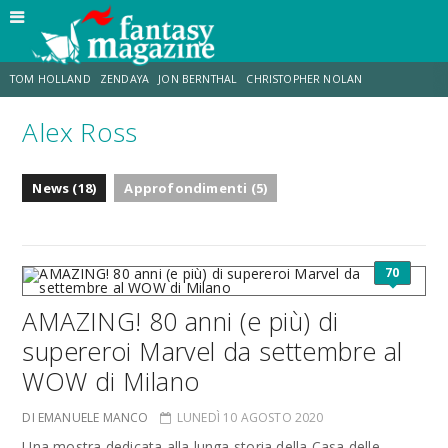
TOM HOLLAND
ZENDAYA
JON BERNTHAL
CHRISTOPHER NOLAN
Alex Ross
STRANIMONDI
LUCCA COMICS & GAMES
ODISSEA
MARK RUFFALO
News (18)
Approfondimenti (5)
JACOB BATALON
ERIK SOMMERS
70
AMAZING! 80 anni (e più) di
supereroi Marvel da settembre al
WOW di Milano
DI EMANUELE MANCO
LUNEDÌ 10 AGOSTO 2020
Una mostra dedicata alla lunga storia della Casa delle