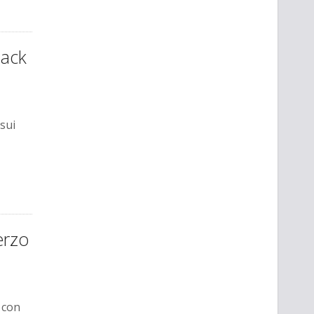
Jack
 sui
terzo
 con