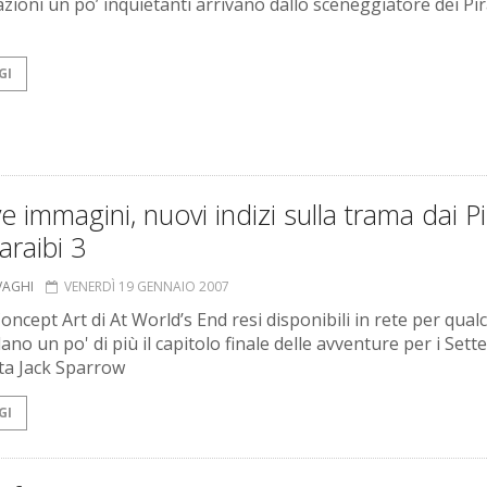
zioni un po’ inquietanti arrivano dallo sceneggiatore dei Pir
GI
 immagini, nuovi indizi sulla trama dai Pi
araibi 3
VAGHI
VENERDÌ 19 GENNAIO 2007
oncept Art di At World’s End resi disponibili in rete per qual
ano un po' di più il capitolo finale delle avventure per i Sett
ata Jack Sparrow
GI