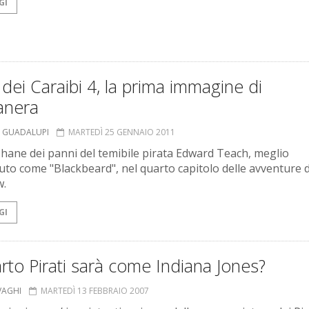
GI
i dei Caraibi 4, la prima immagine di
anera
 GUADALUPI
MARTEDÌ 25 GENNAIO 2011
hane dei panni del temibile pirata Edward Teach, meglio
uto come "Blackbeard", nel quarto capitolo delle avventure d
w.
GI
arto Pirati sarà come Indiana Jones?
VAGHI
MARTEDÌ 13 FEBBRAIO 2007