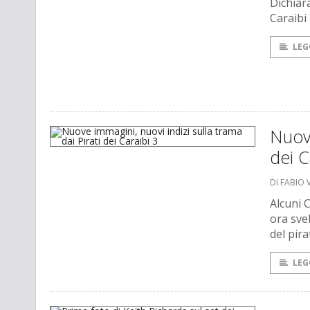
Dichiara
Caraibi
LEG
Nuove
dei C
DI FABIO 
Alcuni C
ora svel
del pir
LEG