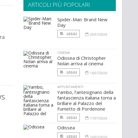
ARTICOLI PIÙ POPOLARI
Spider-Man: Brand New
Day
LEGGI
29/07/2026
ra
CINEMA
Odissea di Christopher
Nolan arriva al cinema
LEGGI
16/07/2026
APPUNTAMENTI
Yambo, l’antesignano della
ws
fantascienza italiana torna a
brillare al Palazzo del
Fumetto di Pordenone
LEGGI
17/07/2026
Odissea
LEGGI
16/07/2026