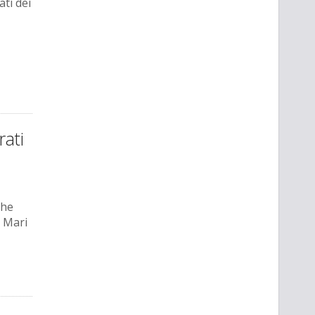
ati dei
rati
che
e Mari