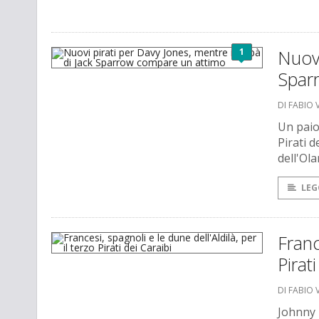
1
Nuovi
Spar
DI FABIO 
Un paio 
Pirati 
dell'Ol
LEG
Franc
Pirat
DI FABIO 
Johnny 