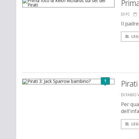
Prima
DI FC
Il padr
LEG
1
Pirat
DI FABIO 
Per qua
dell'in
LEG