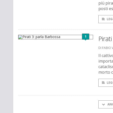
più pira
posti es
LEG
1
Pirat
DI FABIO 
Il catt
importan
cataclis
morto c
LEG
AN