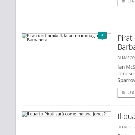
LEG
4
Pirat
Barb
DI MARCO
Ian McS
conosci
Sparro
LEG
Il qu
DI FABIO 