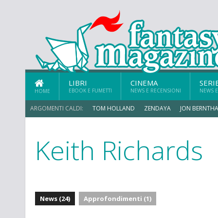
LIBRI
CINEMA
SERI
EBOOK E FUMETTI
NEWS E RECENSIONI
NEWS E
HOME
ARGOMENTI CALDI:
TOM HOLLAND
ZENDAYA
JON BERNTHA
Keith Richards
ERIK SOMMERS
News (24)
Approfondimenti (1)