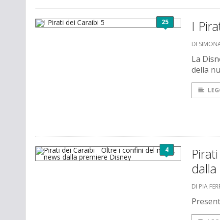
25
I Pira
DI SIMONA
La Disn
della n
LEG
4
Pirat
dalla
DI PIA FE
Present