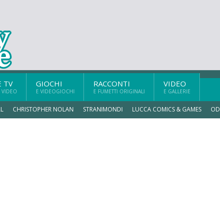
E TV
GIOCHI
RACCONTI
VIDEO
 VIDEO
E VIDEOGIOCHI
E FUMETTI ORIGINALI
E GALLERIE
L
CHRISTOPHER NOLAN
STRANIMONDI
LUCCA COMICS & GAMES
OD