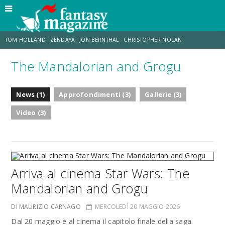
TOM HOLLAND
ZENDAYA
JON BERNTHAL
CHRISTOPHER NOLAN
The Mandalorian and Grogu
STRANIMONDI
LUCCA COMICS & GAMES
ODISSEA
MARK RUFFALO
News (1)
Approfondimenti (3)
Gallerie (3)
JACOB BATALON
ERIK SOMMERS
Video (3)
Arriva al cinema Star Wars: The
Mandalorian and Grogu
DI MAURIZIO CARNAGO
MERCOLEDÌ 20 MAGGIO 2026
Dal 20 maggio è al cinema il capitolo finale della saga