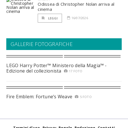
Odissea di Christopher Nolan arriva al
cinema
16/07/2026
LEGGI
GALLERIE FOTOGRAFICHE
LEGO Harry Potter™ Ministero della Magia™ -
Edizione del collezionista
17 FOTO
Fire Emblem: Fortune’s Weave
5 FOTO
Termini d'uso
Privacy
Regole
Redazione
Contatti