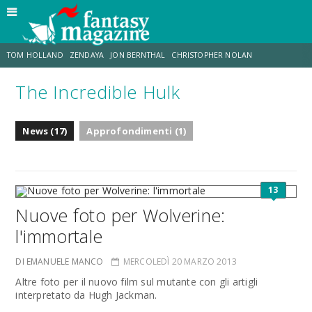
TOM HOLLAND
ZENDAYA
JON BERNTHAL
CHRISTOPHER NOLAN
The Incredible Hulk
STRANIMONDI
LUCCA COMICS & GAMES
ODISSEA
JACOB BATALON
News (17)
Approfondimenti (1)
SPIDER-MAN: BRAND NEW DAY
MICHAEL MANDO
13
Nuove foto per Wolverine:
l'immortale
DI EMANUELE MANCO
MERCOLEDÌ 20 MARZO 2013
Altre foto per il nuovo film sul mutante con gli artigli
interpretato da Hugh Jackman.