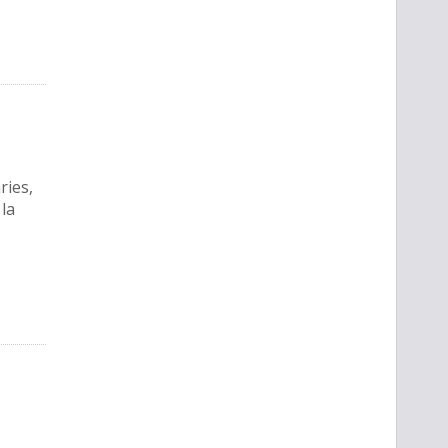
ries,
 la