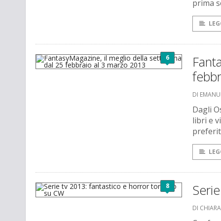
prima s
LEG
6
Fanta
febbr
DI EMANU
Dagli Os
libri e
preferit
LEG
8
Serie
DI CHIAR