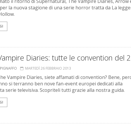
ato il ritorno di Supernatural, The Vampire Diaries, Arrow 
o per la nuova stagione di una serie horror tratta da La legge
Hollow.
GI
ampire Diaries: tutte le convention del 
A PIGNAFFO
MARTEDÌ 26 FEBBRAIO 2013
The Vampire Diaries, siete affamati di convention? Bene, per
nno si terranno ben nove fan-event europei dedicati alla
a serie televisiva. Scopriteli tutti grazie alla nostra guida.
GI