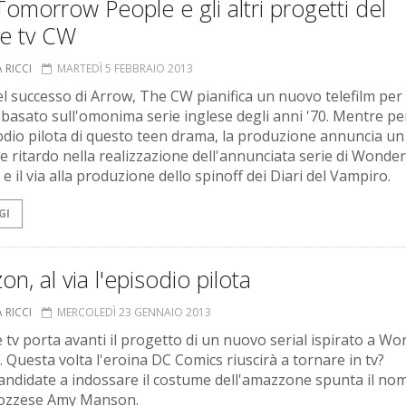
omorrow People e gli altri progetti del
le tv CW
 RICCI
MARTEDÌ 5 FEBBRAIO 2013
el successo di Arrow, The CW pianifica un nuovo telefilm per
 basato sull'omonima serie inglese degli anni '70. Mentre p
sodio pilota di questo teen drama, la produzione annuncia un
le ritardo nella realizzazione dell'annunciata serie di Wonder
 il via alla produzione dello spinoff dei Diari del Vampiro.
GI
n, al via l'episodio pilota
 RICCI
MERCOLEDÌ 23 GENNAIO 2013
e tv porta avanti il progetto di un nuovo serial ispirato a W
Questa volta l'eroina DC Comics riuscirà a tornare in tv?
candidate a indossare il costume dell'amazzone spunta il no
cozzese Amy Manson.