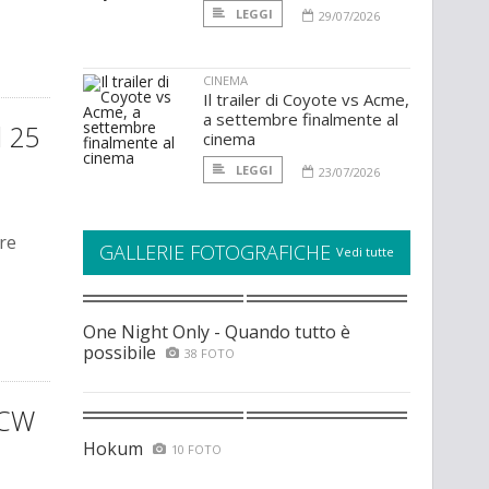
LEGGI
29/07/2026
CINEMA
Il trailer di Coyote vs Acme,
a settembre finalmente al
l 25
cinema
LEGGI
23/07/2026
are
GALLERIE FOTOGRAFICHE
Vedi tutte
One Night Only - Quando tutto è
possibile
38 FOTO
 CW
Hokum
10 FOTO