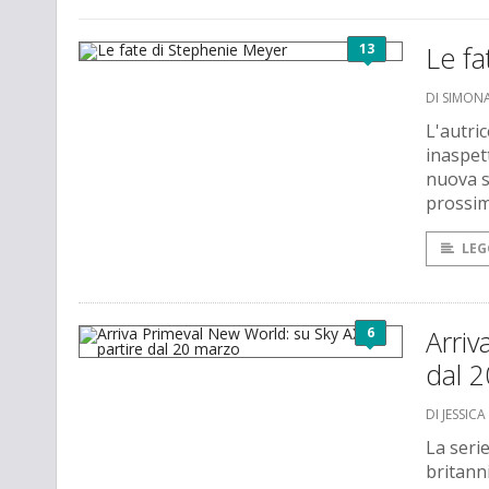
13
Le fa
DI SIMONA
L'autri
inaspett
nuova s
prossi
LEG
6
Arriv
dal 
DI JESSIC
La seri
britanni