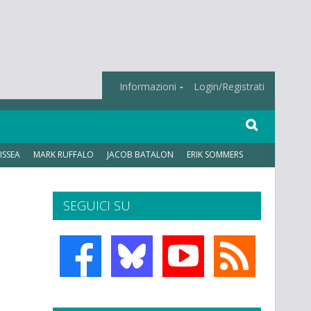
Informazioni
Login/Registrati
ISSEA
MARK RUFFALO
JACOB BATALON
ERIK SOMMERS
SEGUICI SU