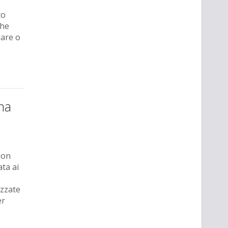
to
The
iare o
na
ion
ata ai
izzate
er