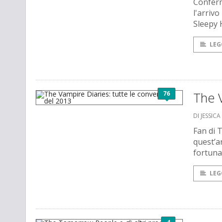
Conferm
l'arriv
Sleepy 
LEG
76
The V
DI JESSIC
Fan di 
quest’a
fortunat
LEG