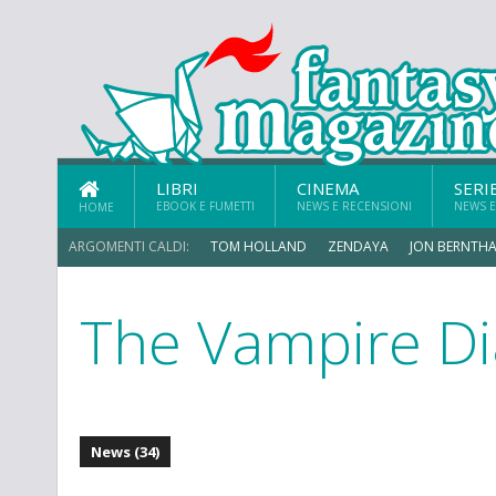
LIBRI
CINEMA
SERI
EBOOK E FUMETTI
NEWS E RECENSIONI
NEWS E
HOME
ARGOMENTI CALDI:
TOM HOLLAND
ZENDAYA
JON BERNTHA
The Vampire Di
News (34)