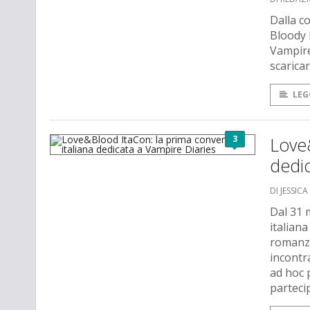
Dalla co
Bloody 
Vampire 
scarica
LEG
3
Love&
dedic
DI JESSIC
Dal 31 
italiana
romanzi
incontra
ad hoc 
parteci