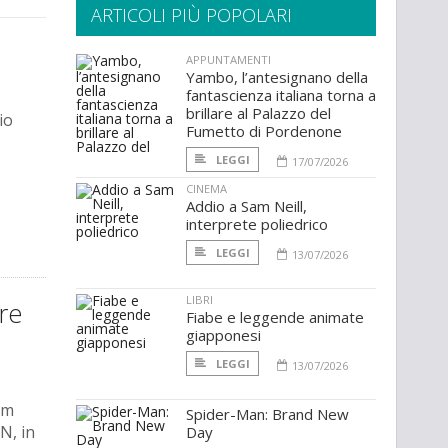
ARTICOLI PIÙ POPOLARI
APPUNTAMENTI
Yambo, l’antesignano della
fantascienza italiana torna a
brillare al Palazzo del
io
Fumetto di Pordenone
LEGGI
17/07/2026
CINEMA
Addio a Sam Neill,
interprete poliedrico
LEGGI
13/07/2026
LIBRI
re
Fiabe e leggende animate
giapponesi
LEGGI
13/07/2026
lm
Spider-Man: Brand New
N, in
Day