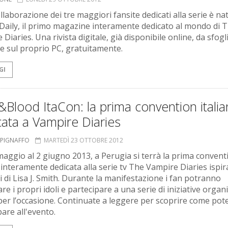
llaborazione dei tre maggiori fansite dedicati alla serie è na
Daily, il primo magazine interamente dedicato al mondo di 
Diaries. Una rivista digitale, già disponibile online, da sfogl
re sul proprio PC, gratuitamente.
GI
Blood ItaCon: la prima convention italia
ata a Vampire Diaries
A PIGNAFFO
MARTEDÌ 23 OTTOBRE 2012
maggio al 2 giugno 2013, a Perugia si terrà la prima convent
 interamente dedicata alla serie tv The Vampire Diaries ispir
 di Lisa J. Smith. Durante la manifestazione i fan potranno
re i propri idoli e partecipare a una serie di iniziative organ
per l’occasione. Continuate a leggere per scoprire come pot
pare all'evento.