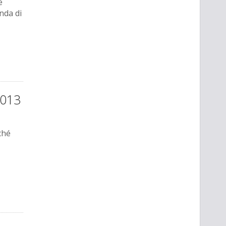
e
nda di
2013
ché