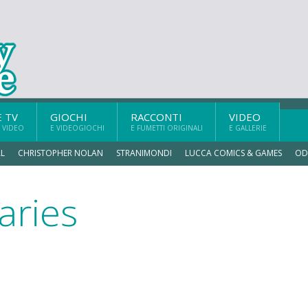
E TV
GIOCHI
RACCONTI
VIDEO
 VIDEO
E VIDEOGIOCHI
E FUMETTI ORIGINALI
E GALLERIE
L
CHRISTOPHER NOLAN
STRANIMONDI
LUCCA COMICS & GAMES
OD
aries