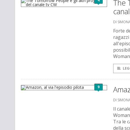
4
The T
cana
DI SIMONA
Forte d
ragazzi
all'epi
possibi
Woman e
LEG
9
Amazo
DI SIMONA
Il canal
Woman. 
Tra le 
della s