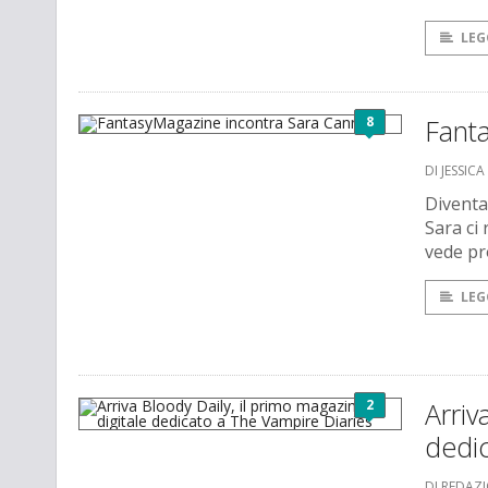
LEG
8
Fant
DI JESSIC
Diventa
Sara ci
vede pr
LEG
2
Arriv
dedic
DI REDAZ