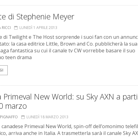
te di Stephenie Meyer
 RICCI
LUNEDÌ 1 APRILE 2013
ce di Twilight e The Host sorprende i suoi fan con un annunc
ato: la casa editrice Little, Brown and Co. pubblicherà la sua
aga fantastica su cui il canale tv CW vorrebbe basare il suo
mo teen drama
GI
a Primeval New World: su Sky AXN a parti
20 marzo
A PIGNAFFO
LUNEDÌ 18 MARZO 2013
e canadese Primeval New World, spin-off dell’omonimo telefi
co, arriva anche in Italia. A trasmetterla sarà il canale Sky AX