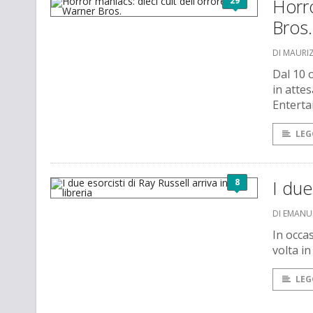
29
Horro
Bros.
DI MAURI
Dal 10 
in atte
Enterta
LEG
8
I due
DI EMANU
In occas
volta in
LEG