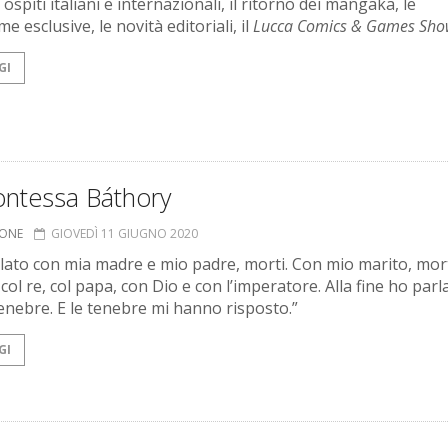
 ospiti italiani e internazionali, il ritorno dei mangaka, le
e esclusive, le novità editoriali, il
Lucca Comics & Games Sho
GI
ontessa Báthory
IONE
GIOVEDÌ 11 GIUGNO 2020
lato con mia madre e mio padre, morti. Con mio marito, mor
col re, col papa, con Dio e con l’imperatore. Alla fine ho parl
tenebre. E le tenebre mi hanno risposto.”
GI