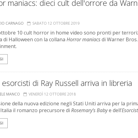
r maniacs: dieci cult dell'orrore da Warn
ZIO CARNAGO
SABATO 12 OTTOBRE 2019
ottobre 10 cult horror in home video sono pronti per terrori
sa di Halloween con la collana
Horror maniacs
di Warner Bros.
inment.
GI
 esorcisti di Ray Russell arriva in libreria
ELE MANCO
VENERDÌ 12 OTTOBRE 2018
ione della nuova edizione negli Stati Uniti arriva per la prim
 Italia il romanzo precursore di
Rosemary’s Baby
e dell’
Esorcis
GI