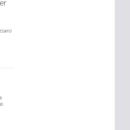
er
zzarci
a
ta
.