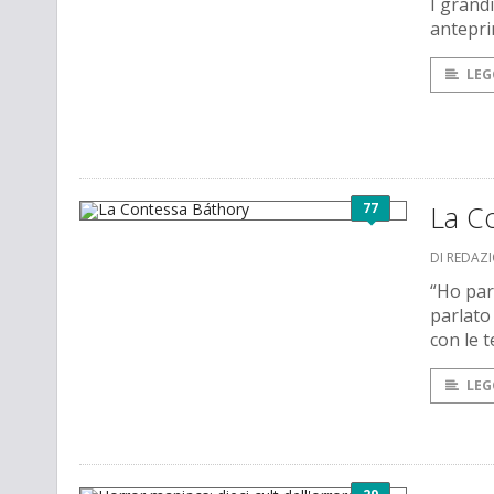
I grandi
anteprim
LEG
77
La C
DI REDAZ
“Ho par
parlato 
con le 
LEG