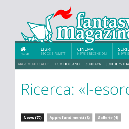
LIBRI
CINEMA
SERI
EBOOK E FUMETTI
NEWS E RECENSIONI
NEWS E
HOME
ARGOMENTI CALDI:
TOM HOLLAND
ZENDAYA
JON BERNTHA
Ricerca: «l-esor
CHRIS MCKENNA
News (70)
Approfondimenti (8)
Gallerie (4)