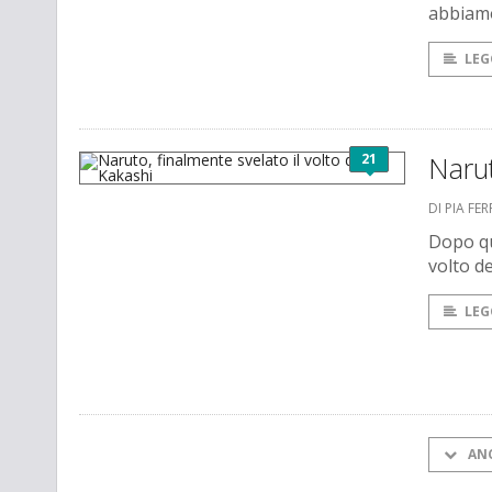
abbiamo
LEG
21
Narut
DI PIA FE
Dopo qu
volto d
LEG
AN