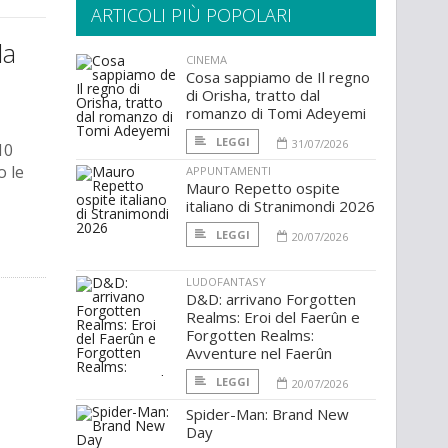
ARTICOLI PIÙ POPOLARI
la
CINEMA
Cosa sappiamo de Il regno
di Orisha, tratto dal
romanzo di Tomi Adeyemi
LEGGI
31/07/2026
10
o le
APPUNTAMENTI
Mauro Repetto ospite
italiano di Stranimondi 2026
LEGGI
20/07/2026
LUDOFANTASY
D&D: arrivano Forgotten
Realms: Eroi del Faerûn e
Forgotten Realms:
Avventure nel Faerûn
LEGGI
20/07/2026
Spider-Man: Brand New
Day