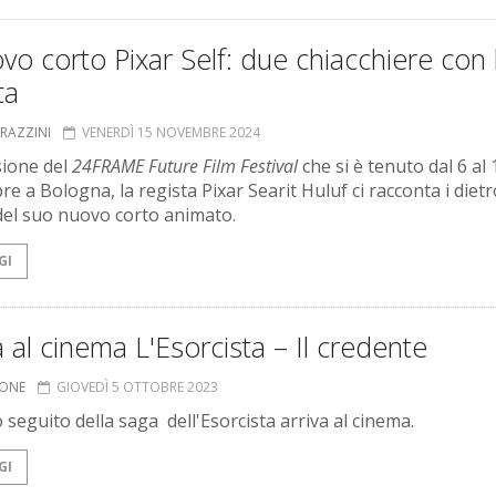
ovo corto Pixar Self: due chiacchiere con 
ta
GRAZZINI
VENERDÌ 15 NOVEMBRE 2024
sione del
24FRAME Future Film Festival
che si è tenuto dal 6 al 
e a Bologna, la regista Pixar Searit Huluf ci racconta i dietr
del suo nuovo corto animato.
GI
a al cinema L'Esorcista – Il credente
IONE
GIOVEDÌ 5 OTTOBRE 2023
 seguito della saga dell'Esorcista arriva al cinema.
GI