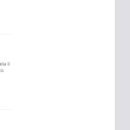
la il
o.