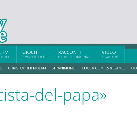
E TV
GIOCHI
RACCONTI
VIDEO
 VIDEO
E VIDEOGIOCHI
E FUMETTI ORIGINALI
E GALLERIE
L
CHRISTOPHER NOLAN
STRANIMONDI
LUCCA COMICS & GAMES
OD
cista-del-papa»