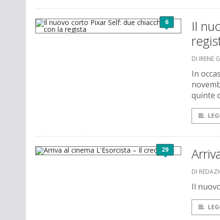
6
Il nu
regis
DI IRENE 
In occa
novembr
quinte 
LEG
29
Arriv
DI REDAZ
Il nuovo
LEG