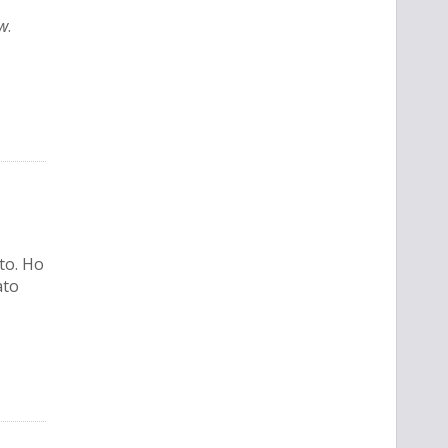
w
.
to. Ho
ato