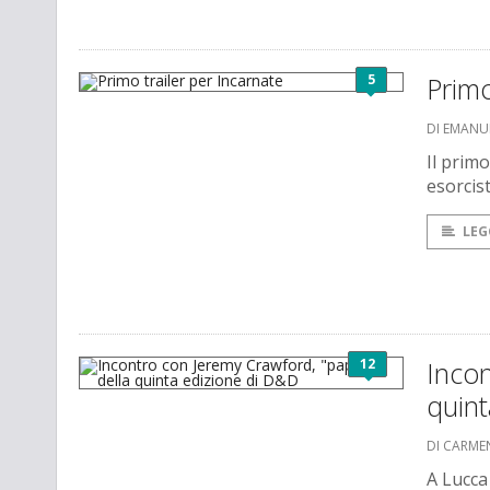
5
Primo
DI EMANU
Il primo
esorcist
LEG
12
Incon
quin
DI CARME
A Lucca