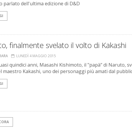
 parlato dell'ultima edizione di D&D
GI
o, finalmente svelato il volto di Kakashi
RRARA
LUNEDÌ 4 MAGGIO 2015
asi quindici anni, Masashi Kishimoto, il "papà" di Naruto, sve
el maestro Kakashi, uno dei personaggi più amati dal pubblic
GI
CORA