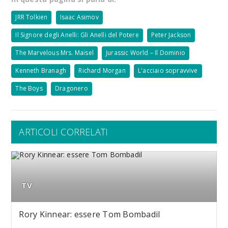
JRR Tolkien
Isaac Asimov
Il Signore degli Anelli: Gli Anelli del Potere
Peter Jackson
The Marvelous Mrs. Maisel
Jurassic World – Il Dominio
Kenneth Branagh
Richard Morgan
L'acciaio sopravvive
The Boys
Dragonero
ARTICOLI CORRELATI
TV
Rory Kinnear: essere Tom Bombadil