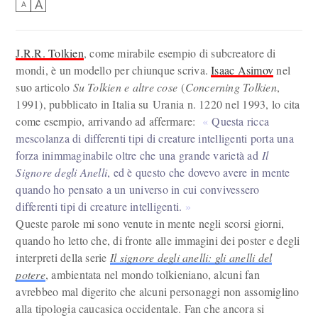
A
A
J.R.R. Tolkien
, come mirabile esempio di subcreatore di
mondi, è un modello per chiunque scriva.
Isaac Asimov
nel
suo articolo
Su Tolkien e altre cose
(
Concerning Tolkien
,
1991), pubblicato in Italia su Urania n. 1220 nel 1993, lo cita
come esempio, arrivando ad affermare:
Questa ricca
mescolanza di differenti tipi di creature intelligenti porta una
forza inimmaginabile oltre che una grande varietà ad
Il
Signore degli Anelli
, ed è questo che dovevo avere in mente
quando ho pensato a un universo in cui convivessero
differenti tipi di creature intelligenti.
Queste parole mi sono venute in mente negli scorsi giorni,
quando ho letto che, di fronte alle immagini dei poster e degli
interpreti della serie
Il signore degli anelli: gli anelli del
potere
, ambientata nel mondo tolkieniano, alcuni fan
avrebbeo mal digerito che alcuni personaggi non assomiglino
alla tipologia caucasica occidentale. Fan che ancora si