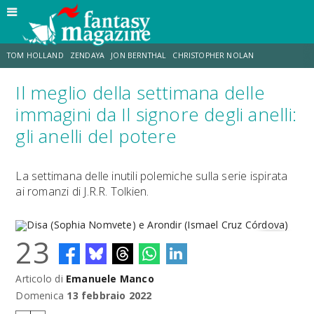
TOM HOLLAND
ZENDAYA
JON BERNTHAL
CHRISTOPHER NOLAN
Il meglio della settimana delle
STRANIMONDI
LUCCA COMICS & GAMES
ODISSEA
MARK RUFFALO
immagini da Il signore degli anelli:
gli anelli del potere
JACOB BATALON
ERIK SOMMERS
La settimana delle inutili polemiche sulla serie ispirata
ai romanzi di J.R.R. Tolkien.
23
Articolo di
Emanuele Manco
Disa (Sophia Nomvete) e Arondir (Ismael Cruz Córdova)
Domenica
13 febbraio 2022