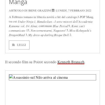
Manga
ARTICOLO DI IRENE GRAZZINI
LUNEDÌ, 7 FEBBRAIO 2022
A Febbraio tornano in libreria novità e hit del catalogo J-POP Mang,
tra cui
Under Ninja 1,
Hanako-kun – I sette misteri dell’Accademia
e
; continuano
9,
Kamome vol. 0
Alma
Blue Period
Komi can’t
15,
5,
communicate
Non tormentarmi, Nagatoro!
Miss Kobayashi’s
3,
2.
DragonMaid
My dress-up darling Bisque Doll
LEGGI
Il secondo film su Poirot secondo
Kenneth Branagh
.