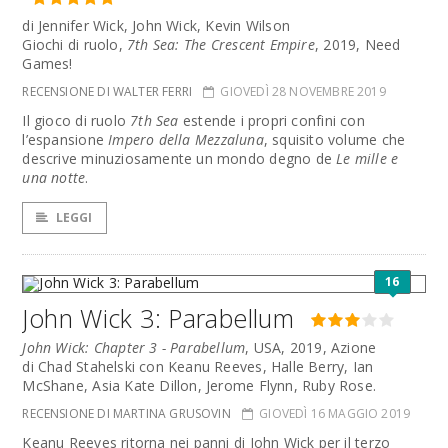
di Jennifer Wick, John Wick, Kevin Wilson
Giochi di ruolo,
7th Sea: The Crescent Empire
, 2019, Need
Games!
RECENSIONE DI WALTER FERRI
GIOVEDÌ 28 NOVEMBRE 2019
Il gioco di ruolo
7th Sea
estende i propri confini con
l’espansione
Impero della Mezzaluna
, squisito volume che
descrive minuziosamente un mondo degno de
Le mille e
una notte
.
LEGGI
16
John Wick 3: Parabellum
John Wick: Chapter 3 - Parabellum
, USA, 2019, Azione
di Chad Stahelski con Keanu Reeves, Halle Berry, Ian
McShane, Asia Kate Dillon, Jerome Flynn, Ruby Rose.
RECENSIONE DI MARTINA GRUSOVIN
GIOVEDÌ 16 MAGGIO 2019
Keanu Reeves ritorna nei panni di John Wick per il terzo