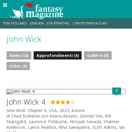
TOM HOLLAND
ZENDAYA
JON BERNTHAL
CHRISTOPHER NOLAN
John Wick
STRANIMONDI
LUCCA COMICS & GAMES
ODISSEA
CHRIS MCKENNA
News (13)
Approfondimenti (5)
Gallerie (5)
DESTIN DANIEL CRETTON
ERIK SOMMERS
Video (5)
7
John Wick 4
John Wick: Chapter 4
, USA, 2023, Azione
di Chad Stahelski con Keanu Reeves, Donnie Yen, Bill
Skarsgård, Laurence Fishburne, Hiroyuki Sanada, Shamier
Anderson, Lance Reddick, Rina Sawayama, Scott Adkins, Ian