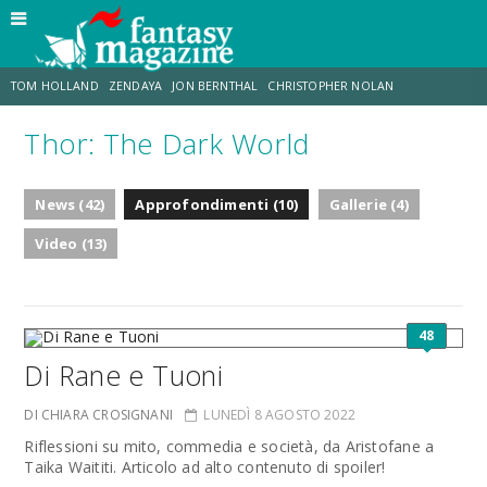
TOM HOLLAND
ZENDAYA
JON BERNTHAL
CHRISTOPHER NOLAN
Thor: The Dark World
STRANIMONDI
LUCCA COMICS & GAMES
ODISSEA
JACOB BATALON
News (42)
Approfondimenti (10)
Gallerie (4)
SPIDER-MAN: BRAND NEW DAY
MICHAEL MANDO
Video (13)
48
Di Rane e Tuoni
DI CHIARA CROSIGNANI
LUNEDÌ 8 AGOSTO 2022
Riflessioni su mito, commedia e società, da Aristofane a
Taika Waititi. Articolo ad alto contenuto di spoiler!