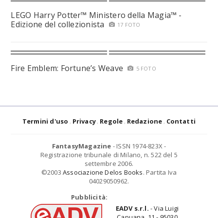
LEGO Harry Potter™ Ministero della Magia™ -
Edizione del collezionista
17 FOTO
Fire Emblem: Fortune’s Weave
5 FOTO
Termini d'uso
Privacy
Regole
Redazione
Contatti
FantasyMagazine
- ISSN 1974-823X -
Registrazione tribunale di Milano, n. 522 del 5
settembre 2006.
©2003
Associazione Delos Books
. Partita Iva
04029050962.
Pubblicità:
EADV s.r.l.
- Via Luigi
Capuana, 11 - 95030