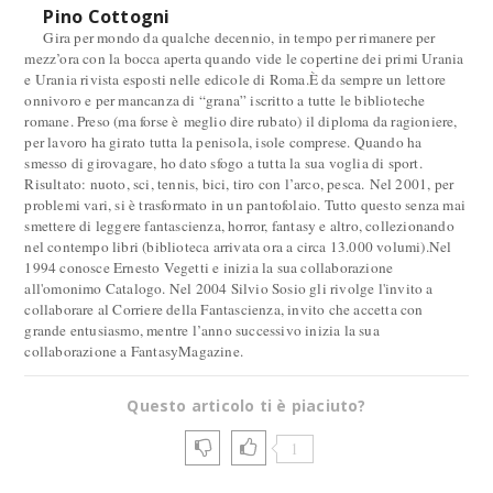
Pino Cottogni
Gira per mondo da qualche decennio, in tempo per rimanere per
mezz’ora con la bocca aperta quando vide le copertine dei primi Urania
e Urania rivista esposti nelle edicole di Roma.È da sempre un lettore
onnivoro e per mancanza di “grana” iscritto a tutte le biblioteche
romane. Preso (ma forse è meglio dire rubato) il diploma da ragioniere,
per lavoro ha girato tutta la penisola, isole comprese. Quando ha
smesso di girovagare, ho dato sfogo a tutta la sua voglia di sport.
Risultato: nuoto, sci, tennis, bici, tiro con l’arco, pesca. Nel 2001, per
problemi vari, si è trasformato in un pantofolaio. Tutto questo senza mai
smettere di leggere fantascienza, horror, fantasy e altro, collezionando
nel contempo libri (biblioteca arrivata ora a circa 13.000 volumi).Nel
1994 conosce Ernesto Vegetti e inizia la sua collaborazione
all'omonimo Catalogo. Nel 2004 Silvio Sosio gli rivolge l'invito a
collaborare al Corriere della Fantascienza, invito che accetta con
grande entusiasmo, mentre l’anno successivo inizia la sua
collaborazione a FantasyMagazine.
Questo articolo ti è piaciuto?
1