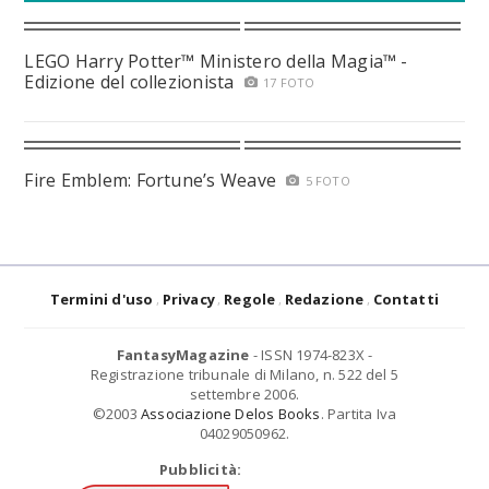
LEGO Harry Potter™ Ministero della Magia™ -
Edizione del collezionista
17 FOTO
Fire Emblem: Fortune’s Weave
5 FOTO
Termini d'uso
Privacy
Regole
Redazione
Contatti
FantasyMagazine
- ISSN 1974-823X -
Registrazione tribunale di Milano, n. 522 del 5
settembre 2006.
©2003
Associazione Delos Books
. Partita Iva
04029050962.
Pubblicità: