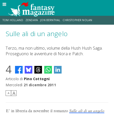
TOM HOLLAND
ZENDAYA
JON BERNTHAL
CHRISTOPHER NOLAN
Sulle ali di un angelo
STRANIMONDI
LUCCA COMICS & GAMES
ODISSEA
CHRIS MCKENNA
Terzo, ma non ultimo, volume della Hush Hush Saga.
Proseguono le avventure di Nora e Patch.
DESTIN DANIEL CRETTON
ERIK SOMMERS
4
Articolo di
Pino Cottogni
Mercoledì
21 dicembre 2011
A
A
E’ in libreria da novembre il romanzo
Sulle ali di un angelo