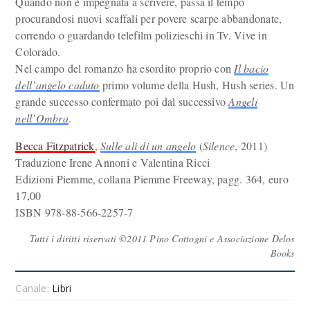
Quando non è impegnata a scrivere, passa il tempo
procurandosi nuovi scaffali per povere scarpe abbandonate,
correndo o guardando telefilm polizieschi in Tv. Vive in
Colorado.
Nel campo del romanzo ha esordito proprio con
Il bacio
dell’angelo caduto
primo volume della Hush, Hush series. Un
grande successo confermato poi dal successivo
Angeli
nell’Ombra
.
Becca Fitzpatrick
,
Sulle ali di un angelo
(
Silence
, 2011)
Traduzione Irene Annoni e Valentina Ricci
Edizioni Piemme, collana Piemme Freeway, pagg. 364, euro
17,00
ISBN 978-88-566-2257-7
Tutti i diritti riservati ©2011 Pino Cottogni e Associazione Delos
Books
Canale:
Libri