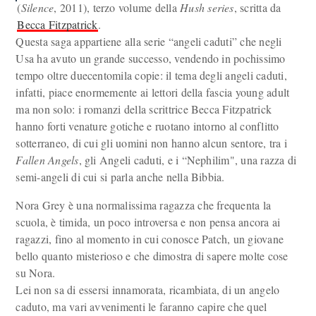
(
Silence
, 2011), terzo volume della
Hush series
, scritta da
Becca Fitzpatrick
.
Questa saga appartiene alla serie “angeli caduti” che negli
Usa ha avuto un grande successo, vendendo in pochissimo
tempo oltre duecentomila copie: il tema degli angeli caduti,
infatti, piace enormemente ai lettori della fascia young adult
ma non solo: i romanzi della scrittrice Becca Fitzpatrick
hanno forti venature gotiche e ruotano intorno al conflitto
sotterraneo, di cui gli uomini non hanno alcun sentore, tra i
Fallen Angels
, gli Angeli caduti, e i “Nephilim", una razza di
semi-angeli di cui si parla anche nella Bibbia.
Nora Grey è una normalissima ragazza che frequenta la
scuola, è timida, un poco introversa e non pensa ancora ai
ragazzi, fino al momento in cui conosce Patch, un giovane
bello quanto misterioso e che dimostra di sapere molte cose
su Nora.
Lei non sa di essersi innamorata, ricambiata, di un angelo
caduto, ma vari avvenimenti le faranno capire che quel