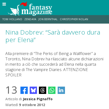
TOM HOLLAND
ZENDAYA
JON BERNTHAL
CHRISTOPHER NOLAN
Nina Dobrev: “Sarà davvero dura
STRANIMONDI
LUCCA COMICS & GAMES
ODISSEA
DESTIN DANIEL CRETTON
per Elena”
ERIK SOMMERS
TRAMELL TILLMAN
Alla premiere di “The Perks of Being a Wallflower” a
Toronto, Nina Dobrev ha rilasciato alcune dichiarazioni
in merito a ciò che succederà ad Elena nella quarta
stagione di The Vampire Diaries. ATTENZIONE
SPOILER
13
Articolo di
Jessica Pignaffo
Martedì
9 ottobre 2012