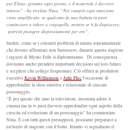
per Elena; giriamo ogni giorno, e il materiale è davvero
intenso” - ha rivelato Nina. “Nei vampiri ogni emozione
viene amplificata: se qualcuno fa una battuta tu puoi
cominciare a ridere a crepapelle, mentre se ti fa dispiacere,
potresti piangere disperatamente per ore”.
Inoltre, come se i consueti problemi di natura soprannaturale
che devono affrontare non bastassero, durante questa stagione
i ragazzi di Mystic Falls si diplomeranno. Di conseguenza
dovranno anche prendere importanti decisioni sul loro futuro
e scegliere che college frequentare. Ciò offrirà ai produttori
esecutivi
Kevin Williamson
e
Julie Plec
l'occasione di
approfondire la sfera emotiva e relazionale di ciascun
personaggio.
“È per questo che amo la televisione, insomma adoro il
cinema ma in tv puoi davvero approfondire ogni aspetto della
crescita ed evoluzione di un personaggio” ha commentato
Nina. E con tutti questi presupposti, possiamo prepararci a
un'inizio di stagione con il botto. Intanto vi segnaliamo il