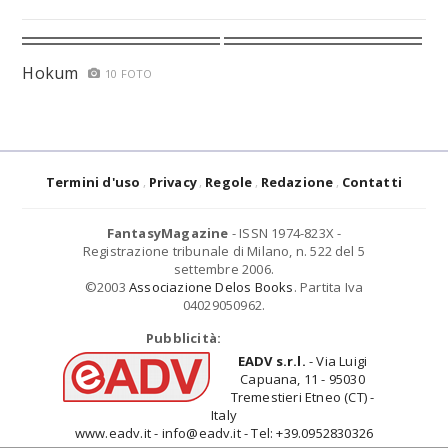
Hokum
10 FOTO
Termini d'uso
Privacy
Regole
Redazione
Contatti
FantasyMagazine
- ISSN 1974-823X -
Registrazione tribunale di Milano, n. 522 del 5
settembre 2006.
©2003
Associazione Delos Books
. Partita Iva
04029050962.
Pubblicità:
EADV s.r.l.
- Via Luigi
Capuana, 11 - 95030
Tremestieri Etneo (CT) -
Italy
www.eadv.it - info@eadv.it - Tel: +39.0952830326