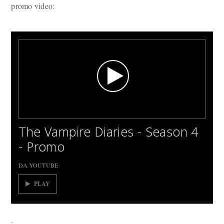
promo video:
The Vampire Diaries - Season 4
- Promo
DA YOUTUBE
PLAY
.