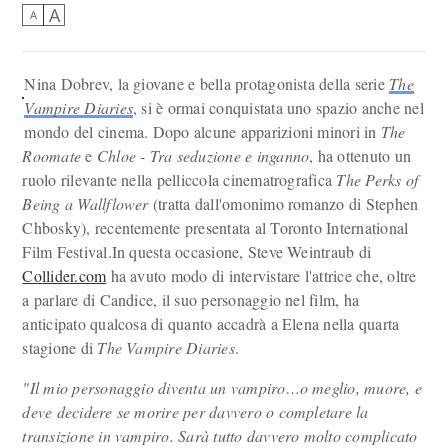
A
A
Nina Dobrev, la giovane e bella protagonista della serie
The
Vampire Diaries
, si è ormai conquistata uno spazio anche nel
mondo del cinema. Dopo alcune apparizioni minori in
The
Roomate
e
Chloe - Tra seduzione e inganno
, ha ottenuto un
ruolo rilevante nella pelliccola cinematrografica
The Perks of
Being a Wallflower
(tratta dall'omonimo romanzo di Stephen
Chbosky), recentemente presentata al Toronto International
Film Festival.In questa occasione, Steve Weintraub di
Collider.com
ha avuto modo di intervistare l'attrice che, oltre
a parlare di Candice, il suo personaggio nel film, ha
anticipato qualcosa di quanto accadrà a Elena nella quarta
stagione di
The Vampire Diaries
.
"Il mio personaggio diventa un vampiro…o meglio, muore, e
deve decidere se morire per davvero o completare la
transizione in vampiro. Sarà tutto davvero molto complicato