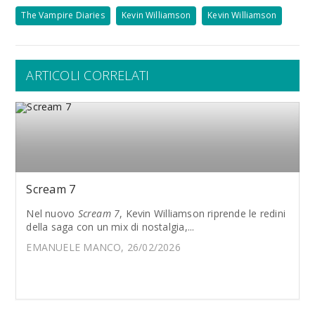
The Vampire Diaries
Kevin Williamson
Kevin Williamson
ARTICOLI CORRELATI
Scream 7
Nel nuovo
Scream 7
, Kevin Williamson riprende le redini
della saga con un mix di nostalgia,...
EMANUELE MANCO, 26/02/2026