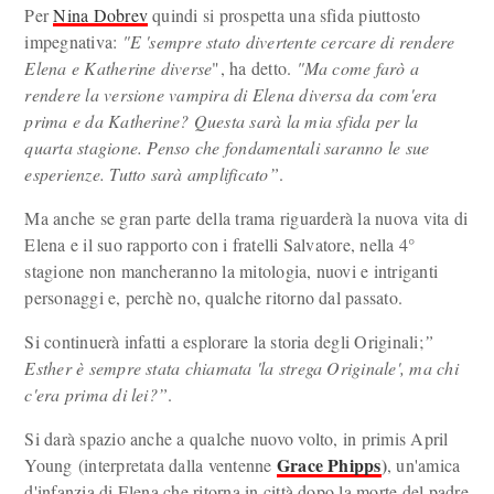
Per
Nina Dobrev
quindi si prospetta una sfida piuttosto
impegnativa:
"E 'sempre stato divertente cercare di rendere
Elena e Katherine diverse
", ha detto.
"Ma come farò a
rendere la versione vampira di Elena diversa da com'era
prima e da Katherine? Questa sarà la mia sfida per la
quarta stagione. Penso che fondamentali saranno le sue
esperienze. Tutto sarà amplificato”
.
Ma anche se gran parte della trama riguarderà la nuova vita di
Elena e il suo rapporto con i fratelli Salvatore, nella 4°
stagione non mancheranno la mitologia, nuovi e intriganti
personaggi e, perchè no, qualche ritorno dal passato.
Si continuerà infatti a esplorare la storia degli Originali;
”
Esther è sempre stata chiamata 'la strega Originale', ma chi
c'era prima di lei?”
.
Si darà spazio anche a qualche nuovo volto, in primis April
Grace Phipps
)
Young (interpretata dalla ventenne
, un'amica
d'infanzia di Elena che ritorna in città dopo la morte del padre