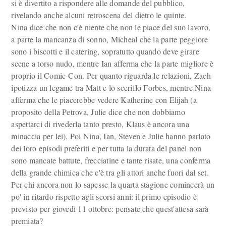
si è divertito a rispondere alle domande del pubblico,
rivelando anche alcuni retroscena del dietro le quinte.
Nina dice che non c'è niente che non le piace del suo lavoro,
a parte la mancanza di sonno, Micheal che la parte peggiore
sono i biscotti e il catering, sopratutto quando deve girare
scene a torso nudo, mentre Ian afferma che la parte migliore è
proprio il Comic-Con. Per quanto riguarda le relazioni, Zach
ipotizza un legame tra Matt e lo sceriffo Forbes, mentre Nina
afferma che le piacerebbe vedere Katherine con Elijah (a
proposito della Petrova, Julie dice che non dobbiamo
aspettarci di rivederla tanto presto, Klaus è ancora una
minaccia per lei). Poi Nina, Ian, Steven e Julie hanno parlato
dei loro episodi preferiti e per tutta la durata del panel non
sono mancate battute, frecciatine e tante risate, una conferma
della grande chimica che c'è tra gli attori anche fuori dal set.
Per chi ancora non lo sapesse la quarta stagione comincerà un
po' in ritardo rispetto agli scorsi anni: il primo episodio è
previsto per giovedì 11 ottobre: pensate che quest'attesa sarà
premiata?