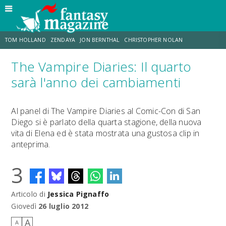
TOM HOLLAND
ZENDAYA
JON BERNTHAL
CHRISTOPHER NOLAN
The Vampire Diaries: Il quarto
STRANIMONDI
LUCCA COMICS & GAMES
ODISSEA
DESTIN DANIEL CRETTON
sarà l'anno dei cambiamenti
TRAMELL TILLMAN
CHRIS MCKENNA
Al panel di The Vampire Diaries al Comic-Con di San
Diego si è parlato della quarta stagione, della nuova
vita di Elena ed è stata mostrata una gustosa clip in
anteprima.
3
Articolo di
Jessica Pignaffo
Giovedì
26 luglio 2012
A
A