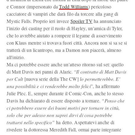
e Connor (impersonato da
Todd Williams
) pericoloso
cacciatore di vampiri che darà filo da torcere alla gang di
Mystic Falls. Proprio ieri invece
Spoiler TV
ha annunciato
l'inizio dei casting per il ruolo di Hayley, un'amica di Tyler,
che lo avrebbe aiutato a rompere il legame di asservimento
con Klaus mentre si trovava fuori città. Ancora non si sa se si
tratterà di un licantropo, ma a Damon non piacerà, almeno
all'inizio.
Ma ci potrebbe essere anche un'atteso ritorno sul set: quello
di Matt Davis nei panni di Alaric. “
Il contratto di Matt Davis
per Cult
[nuova serie della The CW]
lo permetterebbe. E'
una possibilità e ci renderebbe molto felici
”, ha affermato
Julie Plec. E, sempre durante il Comic-Con, anche lo stesso
Davis ha dichiarato di essere disposto a tornare.
“Penso che
ci potrebbero essere dei buoni motivi per tornare in città,
solo che per adesso non saprei dirvi di cosa potrebbe
trattarsi nello specifico”
ha detto. Aspettatevi anche di
rivedere la dottoressa Meredith Fall, ormai parte integrante