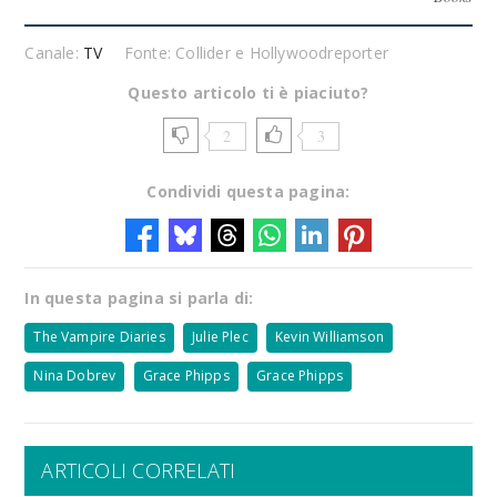
Canale:
TV
Fonte: Collider e Hollywoodreporter
Questo articolo ti è piaciuto?
2
3
Condividi questa pagina:
In questa pagina si parla di:
The Vampire Diaries
Julie Plec
Kevin Williamson
Nina Dobrev
Grace Phipps
Grace Phipps
ARTICOLI CORRELATI