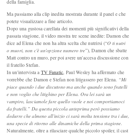
della famiglia.
Ma passiamo alla clip inedita mostrata durante il panel e che
potete visualizzare a fine articolo.
Dopo una gustosa carellata dei momenti più significativi della
passata stagione, il video mostra tre scene inedite: Damon che
dice ad Elena che non ha altra scelta che nutrirsi (“
O ti nutri
o muori, non c'è un'opzione numero tre
”), Damon che sbatte
Matt contro un muro, per poi avere un'accesa discussione con
il fratello Stefan.
In un'intervista a
TV Fanatic
, Paul Wesley ha affermato che
vorrebbe che Damon e Stefan non litigassero per Elena.
“
Mi
piace quando i due discutono ma anche quando sono fratelli
e non voglio che litighino per Elena. Ora lei sarà un
vampiro, lasciamole fare quello vuole e noi comportiamoci
da fratelli
.
” Da questa piccola anteprima però possiamo
dedurre che almeno all'inizio ci sarà molta tensione tra i due,
una specie di ritorno alle dinamiche della prima stagione
.
Naturalmente, oltre a rilasciare qualche piccolo spoiler, il cast