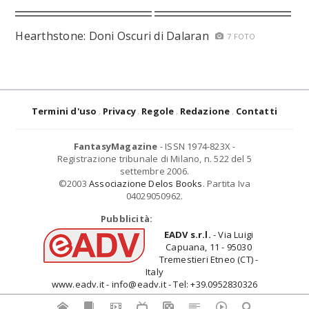
Hearthstone: Doni Oscuri di Dalaran
7 FOTO
Termini d'uso
Privacy
Regole
Redazione
Contatti
FantasyMagazine
- ISSN 1974-823X -
Registrazione tribunale di Milano, n. 522 del 5
settembre 2006.
©2003
Associazione Delos Books
. Partita Iva
04029050962.
Pubblicità:
EADV s.r.l.
- Via Luigi
Capuana, 11 - 95030
Tremestieri Etneo (CT) -
Italy
www.eadv.it - info@eadv.it - Tel: +39.0952830326