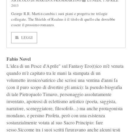
ARTICOLO DI MARTINA FRAMMARTINO
LUNEDÌ, 1 APRILE
2013
George R.R. Martin cambia i suoi piani e progetta tre trilogie
collegate. The Shields of Realms è il titolo di quello che dovrebbe
essere il prossimo romanzo.
LEGGI
Fabio Novel
L'idea di un Pesce d'Aprile" sul Fantasy Ero(t)ico m'è venuta
quando m'è capitato tra le mani la stampata di un
volumetto ironico/satirico che scrissi una ventina d'anni fa
(con il puro scopo di divertire gli amici): la pseudo-biografia
di tale Pietropaolo Timavo, personaggio assolutamente
inventato, apoteosi di eclettismo artistico (poeta, saggista,
narratore, sceneggiatore, filosofofo...) ma anche protagonista
mondano, e persino Profeta, però con una esistenza
sostanzialmente votata al suo Sacro Principio: fare
sesso.Siccome tra i suoi scritti figuravano anche alcuni testi