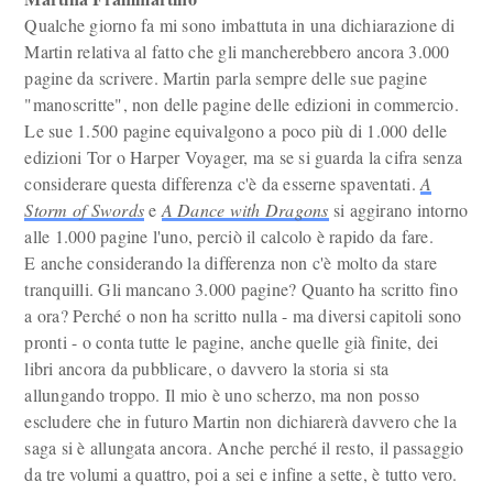
Qualche giorno fa mi sono imbattuta in una dichiarazione di
Martin relativa al fatto che gli mancherebbero ancora 3.000
pagine da scrivere. Martin parla sempre delle sue pagine
"manoscritte", non delle pagine delle edizioni in commercio.
Le sue 1.500 pagine equivalgono a poco più di 1.000 delle
edizioni Tor o Harper Voyager, ma se si guarda la cifra senza
considerare questa differenza c'è da esserne spaventati.
A
Storm of Swords
e
A Dance with Dragons
si aggirano intorno
alle 1.000 pagine l'uno, perciò il calcolo è rapido da fare.
E anche considerando la differenza non c'è molto da stare
tranquilli. Gli mancano 3.000 pagine? Quanto ha scritto fino
a ora? Perché o non ha scritto nulla - ma diversi capitoli sono
pronti - o conta tutte le pagine, anche quelle già finite, dei
libri ancora da pubblicare, o davvero la storia si sta
allungando troppo. Il mio è uno scherzo, ma non posso
escludere che in futuro Martin non dichiarerà davvero che la
saga si è allungata ancora. Anche perché il resto, il passaggio
da tre volumi a quattro, poi a sei e infine a sette, è tutto vero.