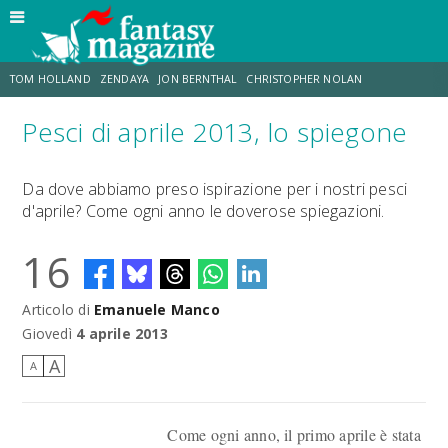
TOM HOLLAND
ZENDAYA
JON BERNTHAL
CHRISTOPHER NOLAN
Pesci di aprile 2013, lo spiegone
STRANIMONDI
LUCCA COMICS & GAMES
ODISSEA
CHRIS MCKENNA
Da dove abbiamo preso ispirazione per i nostri pesci
d'aprile? Come ogni anno le doverose spiegazioni.
DESTIN DANIEL CRETTON
ERIK SOMMERS
16
Articolo di
Emanuele Manco
Giovedì
4 aprile 2013
A
A
Come ogni anno, il primo aprile è stata