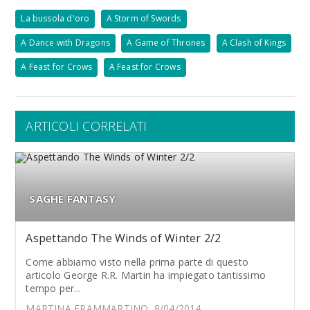
La bussola d'oro
A Storm of Swords
A Dance with Dragons
A Game of Thrones
A Clash of Kings
A Feast for Crows
A Feast for Crows
ARTICOLI CORRELATI
SAGHE FANTASY
Aspettando The Winds of Winter 2/2
Come abbiamo visto nella prima parte di questo
articolo George R.R. Martin ha impiegato tantissimo
tempo per...
MARTINA FRAMMARTINO, 8/04/2014